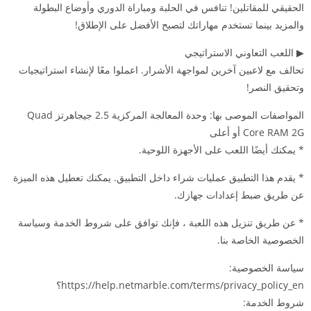
الحقيقي للمقاتلين! تنافس في الحلبة ومباراة الدوري وأوضاع البطولة
والمزيد بينما تستخدم مهاراتك لتصبح الأفضل على الإطلاق!
▶ اللعب التعاوني الاستراتيجي
تحالف مع لاعبين آخرين لمواجهة الأشرار. اعملوا معًا لإنشاء استراتيجيات
وتحقيق النصر!
المواصفات الموصى بها: وحدة المعالجة المركزية 2.5 جيجاهرتز Quad
Core RAM 2G أو أعلى
* يمكنك أيضًا اللعب على الأجهزة اللوحية.
* يقدم هذا التطبيق عمليات شراء داخل التطبيق. يمكنك تعطيل هذه الميزة
عن طريق ضبط إعدادات جهازك.
* عن طريق تنزيل هذه اللعبة ، فإنك توافق على شروط الخدمة وسياسة
الخصوصية الخاصة بنا.
سياسة الخصوصية:
https://help.netmarble.com/terms/privacy_policy_en؟
شروط الخدمة: