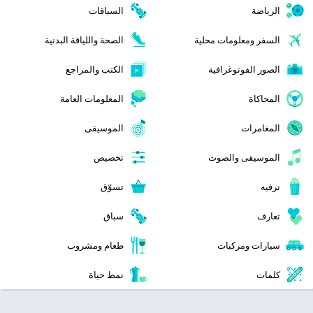
الرياضة
السباقات
السفر ومعلومات محلية
الصحة واللياقة البدنية
الصور الفوتوغرافية
الكتب والمراجع
المحاكاة
المعلومات العامة
المغامرات
الموسيقى
الموسيقى والصوت
تخصيص
ترفيه
تسوّق
تعارف
سباق
سيارات ومركبات
طعام ومشروب
كلمات
نمط حياة