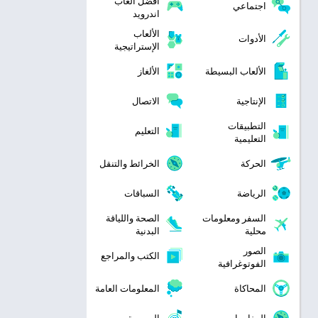
افضل العاب
اجتماعي
اندرويد
الألعاب
الأدوات
الإستراتيجية
الألعاب البسيطة
الألغاز
الإنتاجية
الاتصال
التطبيقات
التعليم
التعليمية
الحركة
الخرائط والتنقل
الرياضة
السباقات
السفر ومعلومات
الصحة واللياقة
محلية
البدنية
الصور
الكتب والمراجع
الفوتوغرافية
المحاكاة
المعلومات العامة