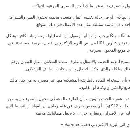
ل بالتصرف نيابة عن مالك الحق الحصري المزعوم انتهاكه.
انتهاكه ، أو في حالة تغطية أعمال متعددة محمية بحقوق الطبع والنشر في
حد ، فإن قائمة تمثيلية بمثل هذه الأعمال في ذلك الموقع.
 نشاطًا منتهكًا ويجب إزالتها أو الوصول إليها لتعطيلها ، ومعلومات كافية بشكل
معقول للسماح لمزود الخدمة بتحديد موقع المادة. يُعد توفير عناوين URL في نص البريد الإلكتروني أفضل طريقة لمساعدتنا في
د موقع المحتوى بسرعة .
ماح لمزود الخدمة بالاتصال بالطرف مقدم الشكوى ، مثل العنوان ورقم
ان ذلك متاحًا ، والذي يمكن الاتصال به من جانب الطرف المشتكي.
 بأن استخدام المادة بالطريقة المشتكية منها غير مصرح به من قِبل مالك
ع والنشر أو وكيله أو القانون.
 وتحت عقوبة الحنث باليمين ، بأن الطرف المشتكي مخول بالتصرف نيابة عن
مالك الحق الحصري المزعوم انتهاكه (لاحظ أنه بموجب البند 512 (و) ، أي شخص يحرف عن علم ومادي أن المواد أو النشاط الذي
لية عن الأضرار ، وبعبارة أخرى ، لا تجعل مطالباتك مزيفة!
لبريد الألكتروني Apkdaroid.com