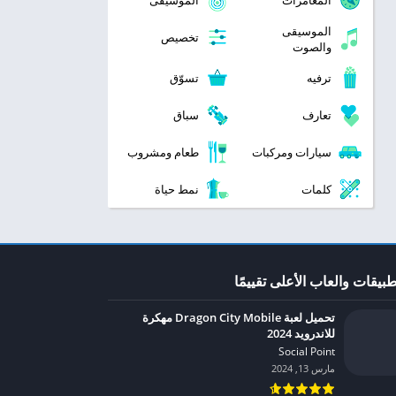
المغامرات
الموسيقى
الموسيقى
تخصيص
والصوت
ترفيه
تسوّق
تعارف
سباق
سيارات ومركبات
طعام ومشروب
كلمات
نمط حياة
طبيقات والعاب الأعلى تقييمًا
تحميل لعبة Dragon City Mobile مهكرة
للاندرويد 2024
Social Point‏
مارس 13, 2024