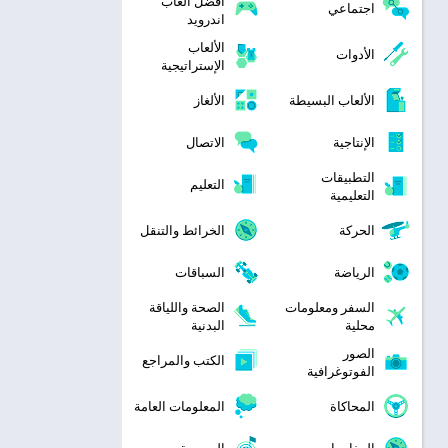
افضل العاب
اجتماعي
اندرويد
الألعاب
الأدوات
الإستراتيجية
الألعاب البسيطة
الألغاز
الإنتاجية
الاتصال
التطبيقات
التعليم
التعليمية
الحركة
الخرائط والتنقل
الرياضة
السباقات
السفر ومعلومات
الصحة واللياقة
محلية
البدنية
الصور
الكتب والمراجع
الفوتوغرافية
المحاكاة
المعلومات العامة