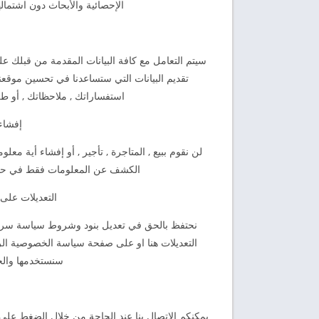
الإحصائية والأبحاث دون اشتمال
سيتم التعامل مع كافة البيانات المقدمة من قبلك عل
تقديم البيانات التي ستساعدنا في تحسين موقعنا
استفساراتك , ملاحظاتك , أو طلب
إفشاء
لن نقوم ببيع , المتاجرة , تأجير , أو إفشاء أية مع
الكشف عن المعلومات فقط في حالة
التعديلات عل
نحتفظ بالحق في تعديل بنود وشروط سياسة سرية و
التعديلات هنا او على صفحة سياسة الخصوصية الر
سنستخدمها والجه
يمكنكم الاتصال بنا عند الحاجة من خلال الضغط على ر