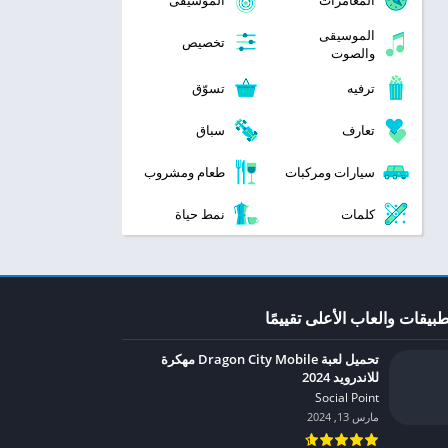
المغامرات
الموسيقى
الموسيقى
تخصيص
والصوت
ترفيه
تسوّق
تعارف
سباق
سيارات ومركبات
طعام ومشروب
كلمات
نمط حياة
طبيقات والعاب الأعلى تقييمًا
تحميل لعبة Dragon City Mobile مهكرة
للاندرويد 2024
Social Point‏
مارس 13, 2024