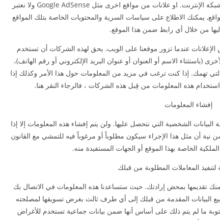
قد يشتمل موقعنا على روابط بالمواقع الأخرى على شبكة الإنترنت. او علانات من مواقع اخرى مثل Google AdSense ولا نعتبر
اقع, يمكنك الاطلاع على سياسات السرية والمحتويات الخاصة بتلك المواقع
إليها من خلال أي رابط ضمن هذا الموقع.
الإعلانات عندما تزور موقعنا على الويب. يحق لهذه الشركات أن تستخدم
ى (باستثناء الاسم أو العنوان أو عنوان البريد الإلكتروني أو رقم الهاتف)،
لتي تهمك. إذا كنت ترغب في مزيد من المعلومات حول هذا الأمر وكذلك إذا
استخدام هذه المعلومات من قِبل هذه الشركات ، فالرجاء النقر هنا.
إفشاء المعلومات
يانات الشخصية التي نتحصل عليها. ولن يتم إفشاء هذه المعلومات إلا إذا
 نية أن مثل هذا الإجراء سيكون مطلوباً أو مرغوباً فيه للتمشي مع القانون
لملكية الخاصة بهذا الموقع أو الجهات المستفيدة منه.
مة لتنفيذ المعاملات المطلوبة من قبلك
ب منك تقديمها بمحض إرادتك. حيث ستساعدنا هذه المعلومات في الاتصال بك
قاً بيع البيانات المقدمة من قبلك إلى أي طرف ثالث بغرض تسويقها لمصلحته
بة ما لم يتم ذلك على أساس أنها ضمن بيانات جماعية تستخدم للأغراض