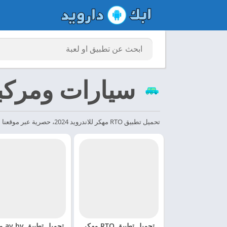
سيارات ومركب
تحميل تطبيق RTO مهكر للاندرويد 2024، حصرية عبر موقعنا ابك دارويد 2024 apkdaroid. تطبيق معلومات مركبة RTO هو تطبيق مجاني للعثور على تفاصيل التسجيل مثل تفاصيل المركبة واسم المالك...
تحميل تطبيق RTO مهكر
تحميل ت