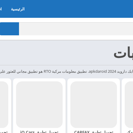
الرئيسية
اف
ات
طبيق av.by مهكر
تحميل تطبيق CARFAX
تحميل تطبيق iQ Cars