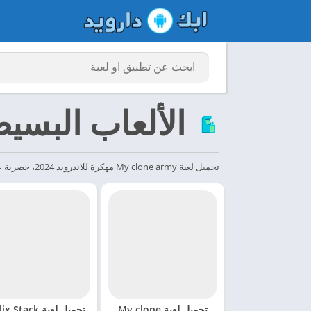
الألعاب البسي
تحميل لعبة My clone army مهكرة للاندرويد 2024، حصرية عبر موقعنا ابك دارويد 2024 apkdaroid أنت وحدك! إلا أنه يمكنك استنساخ نفسك! قاتل في ساحة متعددة اللاعبين حيث تشتبك...
تحميل لعبة My clone
تحميل لعبة  Stack