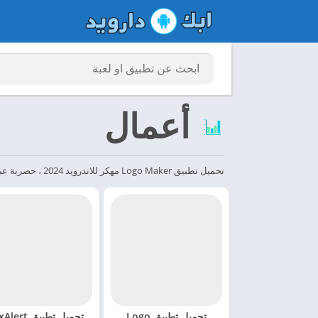
أعمال
تحميل تطبيق Logo Maker مهكر للاندرويد 2024 ، حصرية عبر موقعنا ابك دارويد 2024 apkdaroid مصمم جرافيك صانع الشعار - الحل الأمثل للتصميم! هل سئمت من التعامل مع برامج...
تحميل تطبيق Logo
تحميل تطبيق ert