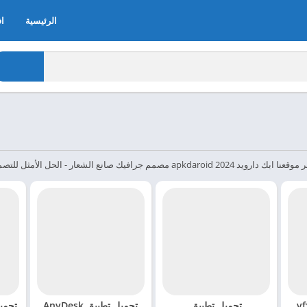
الرئيسية
اف
vfxAl
تحميل تطبيق
تحميل تطبيق AnyDesk