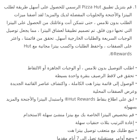
قم بتنزيل تطبيق Pizza Hut الرسمي للحصول على أسهل طريقة لطلب
البيتزا والأجنحة والحلويات المفضلة لديك والمزيد! لقد أضفنا ميزات
الطلب بدون تلامس ، حتى تتمكن أنت وعائلتك من الحصول على البيتزا
التي تحبها دون قلق. تم تصميم تطبيقنا لعشاق البيتزا ، مما يجعل توصيل
الوجبات السريعة والطلبات الخارجية أسهل. تحقق من قائمتنا ، واعثر
على الصفقات ، واحفظ الطلبات واكسب بيتزا مجانية مع Hut
Rewards®.
• اطلب التوصيل بدون تلامس ، أو الوجبات الجاهزة أو الالتقاط
• تحقق في لاقط الرصيف بنقرة واحدة بسيطة
• الوصول إلى قائمة بيتزا هت الكاملة ، واكتشاف عناصر القائمة الجديدة
وعرض الصفقات المحلية
• ابق على اطلاع بنقاط Hut Rewards® واستبدل البيتزا والأجنحة والمزيد
بسهولة
• قم بتخصيص البيتزا الخاصة بك مع بيتزا منشئ سهلة الاستخدام
• إعادة الترتيب بثلاث حنفيات سهلة
• تتبع طلبك مع متعقب توصيل بيتزا هت
• وضع أوامر مستقبلية تصل إلى 7 أيام مقدما