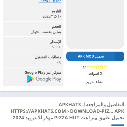
Pizza Hut Inc.‏
التاريخ
2023/12/17
الحجم
يتباين بحسب الجهاز
الإصدار
5.33.0
تحميل APK MOD
متطلبات التشغيل
7.0
/5
متوفر عبر Google Play
لا اصوات
انشاء تقرير
التفاصيل والمراجعة لـ APKHATS
HTTPS://APKHATS.COM › DOWNLOAD-PIZ... APK
تحميل تطبيق بيتزا هت PIZZA HUT مهكر للاندرويد 2024