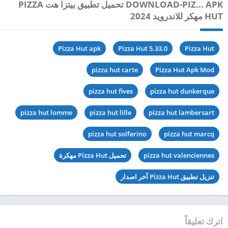
DeepSeek‏
GO ENTERPRISE‏
Marcode Developer‏
مايو 29, 2025
مارس 24, 2024
مارس 24, 2024
العلامات لـ APKHATS HTTPS://APKHATS.COM ›
DOWNLOAD-PIZ... APK تحميل تطبيق بيتزا هت PIZZA
HUT مهكر للاندرويد 2024
Pizza Hut apk
Pizza Hut 5.33.0
Pizza Hut
pizza hut carte
Pizza Hut Apk Mod
pizza hut fives
pizza hut dunkerque
pizza hut lomme
pizza hut lille
pizza hut lambersart
pizza hut solferino
pizza hut marcq
pizza hut valenciennes
تحميل Pizza Hut مهكرة