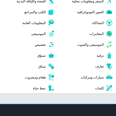
الحركة
الخرائط والتنقل
الرياضة
السباقات
السفر ومعلومات محلية
الصحة واللياقة البدنية
الصور الفوتوغرافية
الكتب والمراجع
المحاكاة
المعلومات العامة
المغامرات
الموسيقى
الموسيقى والصوت
تخصيص
ترفيه
تسوّق
تعارف
سباق
سيارات ومركبات
طعام ومشروب