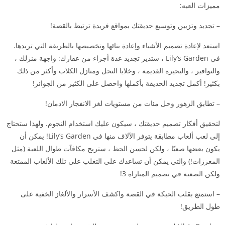
مميزات العبه:
– تجديد وتزيين وتوسيع حديقتك بمواقع فريدة ترتبط بالقصة!
استعد لإعادة تصميم الأشياء وإعادة بنائها وتخصيصها بالطريقة التي تريدها.
في Lily’s Garden ، ستدير تجديد عدة أجزاء من عقارك: واجهة منزلك ،
والنوافير ، والبحيرة القديمة ، وخلايا النحل ومنازل الكلاب وأكثر من ذلك
بكثير! أكمل تجديد الحديقة بأكملها واحصل على الكثير من الجوائز!
– تطابق الزهور وحل مئات من مستويات لغز الانفجار الادمان!
لتحقيق أفكار تصميم حديقتك ، سيكون عليك استخدام النجوم. ولهذا ستحتاج
إلى لعب ألعاب مطابقة يتوفر الآلاف منها في Lily’s Garden! يمكن أن
يكون بعضها صعبًا ، ولكن لحسن الحظ ، ستربح مكافآت طوال اللعبة (مثل
المعززات!) والتي يمكن أن تساعدك على التغلب على تلك الألعاب الممتعة
ولكن الصعبة في تصميم المباراة 3!
– استمتع بقلب الحبكة في القصة واكشف الأسرار والألغاز الخفية على
طول الطريق!