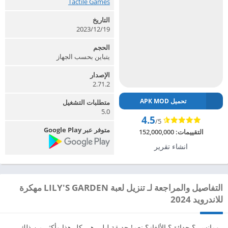
Tactile Games‏
التاريخ
2023/12/19
الحجم
يتباين بحسب الجهاز
الإصدار
2.71.2
تحميل APK MOD
متطلبات التشغيل
5.0
4.5
/5
متوفر عبر Google Play
التقييمات:
152,000,000
انشاء تقرير
التفاصيل والمراجعة لـ تنزيل لعبة LILY'S GARDEN مهكرة
للاندرويد 2024
رومانسي؟ حدائق؟ الألغاز؟ نعم! حديقة ليلي هي كل هذا وأكثر من ذلك