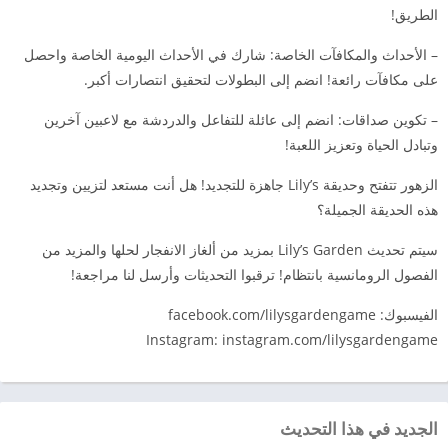
الطريق!
– الأحداث والمكافآت الخاصة: شارك في الأحداث اليومية الخاصة واحصل
على مكافآت رائعة! انضم إلى البطولات لتحقيق انتصارات أكبر.
– تكوين صداقات: انضم إلى عائلة للتفاعل والدردشة مع لاعبين آخرين
وتبادل الحياة وتعزيز اللعبة!
الزهور تتفتح وحديقة Lily’s جاهزة للتجديد! هل أنت مستعد لتزيين وتجديد
هذه الحديقة الجميلة؟
سيتم تحديث Lily’s Garden بمزيد من ألغاز الانفجار لحلها والمزيد من
الفصول الرومانسية بانتظام! ترقبوا التحديثات وأرسل لنا مراجعة!
الفيسبوك: facebook.com/lilysgardengame
Instagram: instagram.com/lilysgardengame
الجديد في هذا التحديث