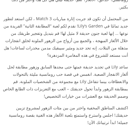
بكثير.
من المحتمل أن تكون قد جربت إثارة مباريات Match 3 ، لكن استعد لتطور
جديد تمامًا في Lily’s Garden! نقدم لكم لعبة “المطابقة الثانية” الفريدة من
نوعها … إنها لعبة جنون حديقة لا مثيل لها! قم بتبديل وتفجير طريقك من
خلال الألغاز المبهجة ، والجمع بين أزواج من الزهور الملونة لخلق انفجارات
مذهلة من البتلات. إنه تحد جديد ومثير سيبقيك مدمن مخدرات لساعات! هل
أنت مستعد للشروع في هذه المغامرة المزدهرة؟
ساعد Lily في تجديد حديقة عمتها حتى مجدها السابق وزهور مطابقة لحل
ألغاز الانفجار الصعبة. انغمس في قصة حب رومانسية مليئة بالتحولات
والانعطافات بينما تتفاعل Lily مع مجموعة من الشخصيات الملونة. قم
بمطابقة الزهور وابدأ تحول حديقتك – العب مع التعزيزات ذات الطابع الخاص
وصمم الحديقة مع العشرات من خيارات التخصيص!
اكتشف المناطق المخفية واختر من بين مئات الزهور لمشروع تزيين
حديقتك! اجلس واسترخ واستمتع بلعبة الألغاز هذه الغنية بقصة رومانسية
جميلة! ابدأ ترتيباتك الآن!