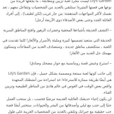
Lily’s Garden ليست مجرد لعبة تزيين ومطابقة ، ما يجعلها فريدة من
نوعها هي قصتها المثيرة! ستلتقي بالعديد من الشخصيات وتتفاعل معهم ، تعد
نفسك لأكثر المواجهات المدهشة: من جار غريب (لكن لطيف!) ، إلى أفراد
العائلة الجدد وحتى بعض الأصدقاء ذوي الأربعة أرجل!
– اكتشف الحديقة بأشياءها المخفية وعشرات الزهور وافتح المناطق السرية
الحديقة التي ستعيد تصميمها كبيرة ومليئة بالأسرار والألغاز! كلما تقدمت في
اللعبة ، ستكتشف مناطق جديدة ، وستصادف العديد من المفاجآت وستكون
مهمتك حل العديد من الألغاز!
– استرخ وعيش قصة رومانسية مع حوار مضحك وصادق!
إلى جانب كونها لعبة ممتعة ومصممة بشكل جميل ، فإن Lily’s Garden
هي أيضًا طريقة ممتازة للاسترخاء! خذ استراحة من أنشطتك المجهدة
واقض بعض الوقت في الغوص في عالم هادئ من المناظر الطبيعية وتزيين
الفناء.
لن يكون إحياء حديقتك العائلية القديمة مرضيًا فحسب ، بل ستحب العمل
جنبًا إلى جنب مع ليلي وأصدقائها من البشر والحيوانات. ستختبر أيضًا قصة
حب حقيقية مع جيرانك وتلتقي بالعديد من الشخصيات الغريبة على طول