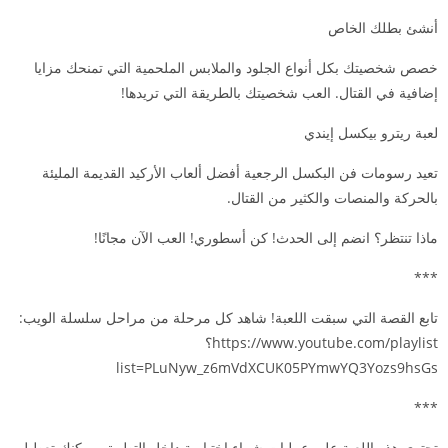
أنشئ بطلك الخاص
خصص شخصيتك بكل أنواع الجلود والملابس الملحمية التي تمنحك مزايا
إضافية في القتال. العب شخصيتك بالطريقة التي تريدها!
لعبة ريترو بيكسل إيندي
تعيد رسومات فن البكسل الرجعية أفضل ألعاب الأركيد القديمة المليئة
بالحركة والمنصات والكثير من القتال.
ماذا تنتظر؟ انضم إلى الحدث! كن أسطوري! العب الآن مجانًا!
***
تابع القصة التي سبقت اللعبة! شاهد كل مرحلة من مراحل سلسلة الويب:
https://www.youtube.com/playlist؟
list=PLuNyw_z6mVdXCUK05PYmwYQ3Yozs9hsGs
***
تحتوي هذه اللعبة على عمليات شراء اختيارية داخل التطبيق. يمكنك تعطيل