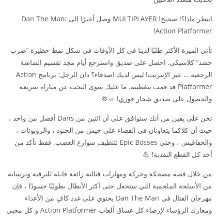
انتظر ماذا؟! صحيح! MULTIPLAYER وصل أخيرًا إلى Dan The Man:
Action Platformer!
تأتي الميزة الأكثر طلبًا لدينا في كل الأوقات في شكل نمط حظيرة “ضرب
حشد” كلاسيكي. احصل على صديق واسترجع أيام مجد تقسيم الشاشة
الرجعية … عبر الإنترنت! ليس لديك اصدقاء؟ دان الرجل: برنامج Action
Platformer قد قمت بتغطيته. ما عليك سوى البحث عن مباراة سريعة
والحصول على صديق شجار فوري! 🤜💢
نحن على يقين من أنك ستوافق على أن اثنين من Dans أفضل من واحد ،
حيث أن كلاكما يتعاونان في القضاء على جيش من الجنود ، والروبوتات ،
والخفافيش ، وحتى Epic Bosses لتنظيف شوارع الغضب. فقط تأكد من
أخذ كل القطع النقدية! 💪
من خلال قصة مضحكة وحركة ومهارات قتالية رائعة قابلة للترقية وترسانة
من الأسلحة الملحمية التي ستجعل حتى أكثر الأبطال بطوليًا حسودًا ، فإن
مهرجان القتال في Dan The Man يحتوي على عدد كافٍ من الأعداء
ومعارك الرؤساء لإرضاء كل عشاق ألعاب Action Platformer و كل محبي