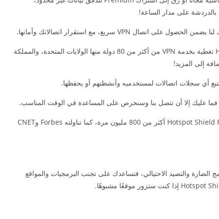
✓ تغطية واسعة لخدمات VPN: يوفر Hotspot Shield تغطية بخدمة VPN من أكثر من 80 دولة منها الولايات المتحدة، والمملكة
ضافة إلى المزيد!
، فما عليك إلا أن تتصل بنا وسنحرص على المساعدة في الوقت المناسب.
✓ حائز على ثقة الملايين: تم تحميل Hotspot Shield Free VPN Proxy أكثر من 800 مليون مرة، كما تناولته Forbes وCNET
دمجة من البرامج الضارة والتصيد الاحتيالي، فتساعدك على تجنب البرمجيات والمواقع