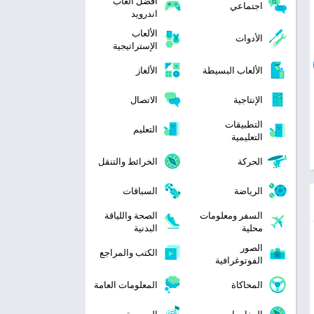
افضل العاب
اجتماعي
اندرويد
الألعاب
الأدوات
الإستراتيجية
الألعاب البسيطة
الألغاز
الإنتاجية
الاتصال
التطبيقات
التعليم
التعليمية
الحركة
الخرائط والتنقل
الرياضة
السباقات
السفر ومعلومات
الصحة واللياقة
محلية
البدنية
الصور
الكتب والمراجع
الفوتوغرافية
المحاكاة
المعلومات العامة