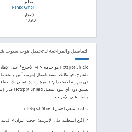
المطور
Pango GmbH‏
الإصدار
10.9.0
التفاصيل والمراجعة لـ تحميل هوت سبوت شيلد م
Hotspot Shield هو خدمة PN
بالخارج، فبإمكانك التمتع باتصال إنترنت آمن والحفاظ
تطبيق دون أي
وأمنك على الإنترنت.
⇨ لماذا ينبغي اختيار Hotspot Shield؟
✓ أمِّن أنشطتك على الإنترنت: احجب عنوان IP لديك وتمتع بالخصوصية والأمان.