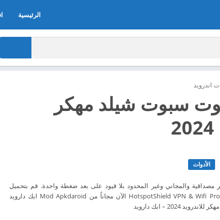
الرئيسية
اف
 اندرويد
وت سبوت شيلد مهكر
2
الأدوات
م وكيلVPN الأكثر مصداقية والمجاني وغير المحدود بلا قيود على بعد ضغطة واحدة. قم بتحميل
تطبيق تحميل تطبيق HotspotShield VPN & Wifi Proxy الآن مجاناً من Mod Apkdaroid ابك دارويد
د 2024 – ابك دارويد