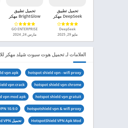
تحميل تطبيق
تحميل تطبيق
DeepSeek مهكر
BrightGlow مهكر
للاندرويد 2025
للاندرويد 2024
DeepSeek‏
GO ENTERPRISE‏
مايو 29, 2025
مارس 24, 2024
العلامات لـ تحميل هوت سبوت شيلد مهكر للاندرو
eld vpn apk
hotspot shield vpn - wifi proxy
ield vpn crack
hotspot shield vpn chrome
ld vpn mod apk
hotspot shield vpn gratuit
VPN 10.9.0
hotspotshield vpn & wifi proxy
HotspotShield VPN Apk Mod
تحميل HotspotShield VPN مهكرة