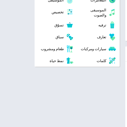
المغامرات
الموسيقى
الموسيقى
تخصيص
والصوت
ترفيه
تسوّق
تعارف
سباق
سيارات ومركبات
طعام ومشروب
كلمات
نمط حياة