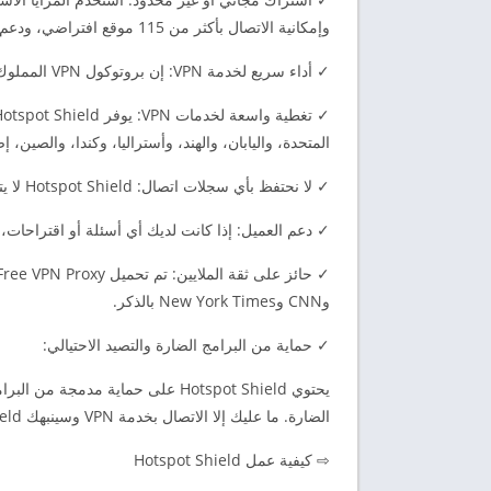
وإمكانية الاتصال بأكثر من 115 موقع افتراضي، ودعم بالدردشة على مدار الساعة!
✓ أداء سريع لخدمة VPN: إن بروتوكول VPN المملوك لنا يضمن الحصول على اتصال VPN سريع، مع استقرار اتصالاتك وأمانها.
المتحدة، واليابان، والهند، وأستراليا، وكندا، والصين، إ
✓ لا نحتفظ بأي سجلات اتصال: Hotspot Shield لا يتتبع أي سجلات اتصالات لمستخدميه وأنشطتهم أو يحفظها.
✓ دعم العميل: إذا كانت لديك أي أسئلة أو اقتراحات
وCNN وNew York Times بالذكر.
✓ حماية من البرامج الضارة والتصيد الاحتيالي:
يحتوي Hotspot Shield على حماية م
الضارة. ما عليك إلا الاتصال بخدمة VPN وسينبهك Hotspot Shield إذا كنت ستزور موقعًا مشبوهًا.
⇨ كيفية عمل Hotspot Shield