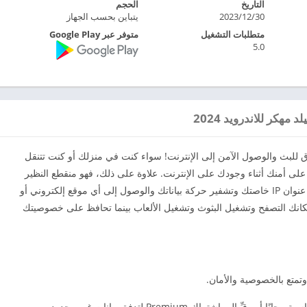
التاريخ
الحجم
2023/12/30
يتباين بحسب الجهاز
متطلبات التشغيل
متوفر عبر Google Play
5.0
هكر للاندرويد 2024
V الأسرع* على الإطلاق للبث والوصول الآمن إلى الإنترنت! سواء كنت في منزلك أو كنت تتنقل
 على أمنك أثناء وجودك على الإنترنت. علاوة على ذلك، فهو منقطع النظير
في سهولة الاستخدام؛ فبنقرة واحدة يتسنى لك إخفاء عنوان IP خاصتك وتشفير حركة بياناتك والوصول إلى أي موقع إلكتروني أو
 قيود. بفضل Hotspot Shield صار بإمكانك التصفح وتشغيل البثوث وتشغيل الألعاب بينما تحافظ على خصوصيتك
✓ اشتراك مجاني أو غير محدود: استخدم المزايا الأساسية مجانًا أو رقِّ إلى اشتراك Premium لتدفق بيانات غير محدود،