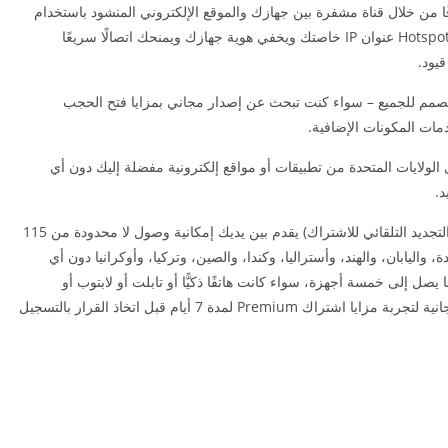
Hotsp اتصالًا آمنًا وموثوقًا من خلال قناة مشفرة بين جهازك والموقع الإلكتروني المنشود باستخدام
تقنية الشبكة الظاهرية الخاصة (VPN). يخفي Hotspot Shield عنوان IP خاصتك ويخفي هوية جهازك ويمنحك اتصالًا سريعًا
قيود.
 منتج مجاني فاخر مصمم للجميع – سواء كنت تبحث عن إصدار مجاني بمزايا فتح الحجب
ات المكونات الإضافية.
ولايات المتحدة من تطبيقات أو مواقع إلكترونية مفضلة إليك دون أي
د.
■ إصدار Hotspot Shield VPN Premium (مع خيار التجديد التلقائي للاشتراك) يقدم بين يديك إمكانية وصول لا محدودة من 115
ة، واليابان، والهند، وأستراليا، وكندا، والصين، وتركيا، وأوكرانيا دون أي
ات اشتراك Premium الاتصال مما يصل إلى خمسة أجهزة، سواء كانت هاتفًا ذكيًّا أو تابلت أو لابتوب أو
كمبيوتر شخصي. يمكنك الاشتراك في مدة تجريبية مجانية لتجربة مزايا اشتراك Premium لمدة 7 أيام قبل اتخاذ القرار بالتسجيل