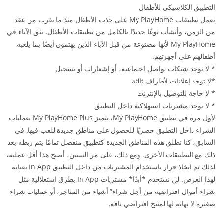
التطبيق الكلاسيكي للأطفال
تعمل تطبيقات My PlayHome على جذب الأطفال منذ ما يقرب من عقد
من الزمن، وأنشأت نوعًا جديدًا بالكامل من تطبيقات الأطفال. يثق الآباء في
My PlayHome لأنها مصنوعة من قبل الآباء الذين يهتمون أيضًا بما يلعبه
أطفالهم على أجهزتهم.
* لا توجد شبكات تواصل اجتماعية، أو إشعارات أو تسجيل
*لا توجد إعلانات لأطراف ثالثة
* لا حاجة للتوصيل بالإنترنت
* لا توجد مشتريات استهلاكية داخل التطبيق
لأول مرة في تطبيق My PlayHome، يتميز My PlayHome Plus بعمليات
الشراء داخل التطبيق حصريًا للحصول على مناطق جديدة للعب فيها. في
السابق، كنا نطلق هذه المناطق الجديدة كتطبيق منفصل تمامًا يتم ربطه بعد
ذلك مع التطبيقات الأخرى. ومع ذلك، على مر السنين، أصبح هذا أقل عملية،
لذلك تم اتخاذ قرار باستخدام المشتريات من داخل التطبيق In App بعناية
لهذا الغرض. لن نستخدم *أبدًا* مشتريات In App بطرق استغلالية مثل
شراء أموال افتراضية من أجل شراء” أشياء من المتاجر، أو عمليات شراء
صغيرة لا نهاية لها لمنتج افتراضي تافه.