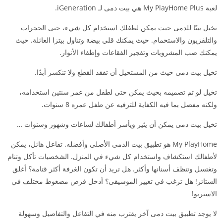
لعبة My PlayHome Plus هي بيت دمى لـ iGeneration.
تخيل بيتًا للدمى حيث يمكن لطفلك استخدام كل شيء، حتى الحجرات
والتلفزيون والاستحمام. حيث يمكنك قلي بيضة وتناول بيتزا العائلة. حيث
يمكنك صب المشروبات وتفجير الفقاعات وإطفاء الأنوار.
تخيل بيت دمى حيث من المستحيل أن تفقد القطع ولا تنكسر أبدًا.
تخيل لو تم تصميمه بحيث يمكن حتى لطفل من عمر سنتين استخدامه،
ولكنه مفصل بما فيه الكفاية للترفيه عن طفل عمره 8 سنوات.
تخيل بيت دمى يمكن أن يثير ويأسر أطفالك لساعات وشهور وسنوات …
My PlayHome هو تطبيق بيت الدمى الأصلي وأفضله. تفاعل هائل، يمكن
لأطفالك استكشاف واستخدام كل شيء في المنزل. الشخصيات تأكل وتنام
وتغتسل وتنظف أسنانها وأكثر. هل تريد أن تكون الغرفة أكثر قتامة؟ أغلق
الستائر! هل ترغب في تغيير الموسيقى؟ أدخل قرص مضغوط مختلف في
الاستريو!
لا يوجد تطبيق بيت دمى آخر يقترب منه في التفاعل والتفاصيل وسهولة