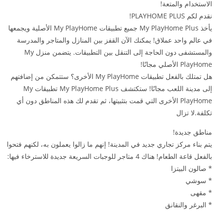
الاستخدام والمتعة!
نقدم لكم PLAYHOME PLUS!
يأخذ My PlayHome Plus جميع تطبيقات My PlayHome الأصلية ويجمعها
في عالم واحد عملاق! يمكنك الآن القفز بين المنازل والمتاجر والمدرسة
والمستشفى دون الحاجة إلى التنقل بين التطبيقات. يتضمن منزل My
PlayHome الأصلي مجانًا!
هل تمتلك بالفعل تطبيقات My PlayHome الأخرى؟ ستتمكن من إضافتهم
إلى مدينة اللعب مجانًا! ستكتشف My PlayHome Plus تطبيقات My
PlayHome الأخرى التي قمت بتثبيتها، ثم تقدم لك هذه المناطق دون أي
تكلفة.لا تزال
مناطق جديدة!
يتم بناء مركز تجاري جديد في المدينة! إنهم ما زالوا يعملون به، لكنهم فتحوا
بالفعل قاعة الطعام! هناك 4 متاجر للوجبات السريعة جديدة للاسترخاء فيها:
* صالون البيتزا
* سوشي
* مقهى
* البرغر والنقانق