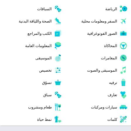
الرياضة
السباقات
السفر ومعلومات محلية
الصحة واللياقة البدنية
الصور الفوتوغرافية
الكتب والمراجع
المحاكاة
المعلومات العامة
المغامرات
الموسيقى
الموسيقى والصوت
تخصيص
ترفيه
تسوّق
تعارف
سباق
سيارات ومركبات
طعام ومشروب
كلمات
نمط حياة