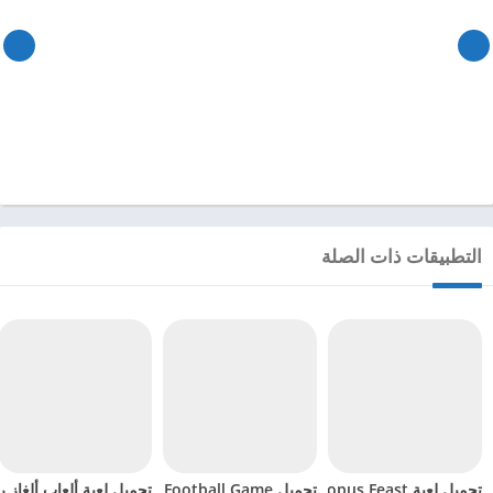
التطبيقات ذات الصلة
تحميل لعبة Octopus Feast مهكرة للاندرويد 2024
تحميل Soccer Hero PvP Football Game مهكرة للاندرويد 2024
تحميل لعبة ألعاب ألغاز ري