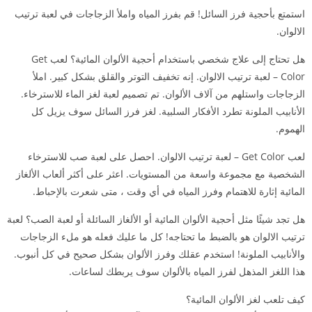
استمتع بأحجية فرز السائل! قم بفرز المياه واملأ الزجاجات في لعبة ترتيب
الالوان.
هل تحتاج إلى علاج شخصي باستخدام أحجية الألوان المائية؟ لعب Get
Color – لعبة ترتيب الالوان. إنه تخفيف التوتر والقلق بشكل كبير. املأ
الزجاجات واستلهم من آلاف الألوان. تم تصميم لعبة لغز الماء للاسترخاء.
الأنابيب الملونة تطرد الأفكار السلبية. لغز فرز السائل سوف يزيل كل
الهموم.
لعب Get Color – لعبة ترتيب الالوان. احصل على لعبة صب للاسترخاء
الشخصية مع مجموعة واسعة من المستويات. اعثر على أكثر ألعاب الألغاز
المائية إثارة للاهتمام وفرز المياه في أي وقت ، متى شعرت بالإحباط.
هل تجد شيئًا مثل أحجية الألوان المائية أو الألغاز السائلة أو لعبة الصب؟ لعبة
ترتيب الالوان هو بالضبط ما تحتاجه! كل ما عليك فعله هو ملء الزجاجات
والأنابيب الملونة! استخدم عقلك وفرز الألوان بشكل صحيح في كل أنبوب.
هذا اللغز المذهل لفرز المياه بالألوان سوف يربطك لساعات.
كيف تلعب لغز الألوان المائية؟