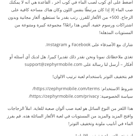
اضغط على أي كوب لصب الماء في كوب آخر ، القاعدة هي أنه لا يمكنك
صب الماء إلا إذا كان مرتبطًا بنفس اللون وكان هناك مساحة كافية على
الزجاج. 500+ من الألغاز للفرز. رتب بقدر ما تستطيع. ألغاز مجانية وبدون
اشتراكات ورسوم خفية. أليس هذا رائعًا؟ مجموعة كبيرة ومتنوعة من
المستويات المذهلة!
شارك مع الأصدقاء على Facebook و Instagram.
تغذي ملاحظاتك نمونا ونحن نقدر ذلك تقديرا كبيرا. هل لديك أي أسئلة أو
أفكار – أرسل لنا رسالة على
support@zephyrmobile.com
قم بتخفيف التوتر باستخدام لعبة ترتيب الالوان!
شروط الاستخدام: https://zephyrmobile.com/terms/
سياسة الخصوصية: https://zephyrmobile.com/privacy/
هذا اللغز من النوع السائل هو لعبة صب ألوان صعبة للغاية. املأ الزجاجات
وافتح المزيد والمزيد من المستويات في لعبة الألغاز السائلة هذه. قم بفرز
الماء في أنابيب ملونة وتخفيف التوتر!
استمتع والعب لعبة ترتيب الالوان!