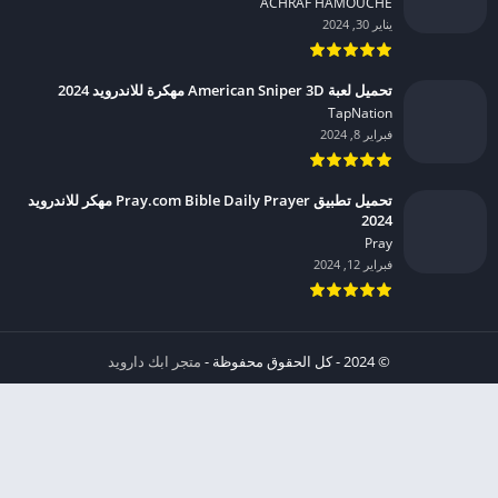
ACHRAF HAMOUCHE‏
يناير 30, 2024
تحميل لعبة American Sniper 3D مهكرة للاندرويد 2024
TapNation‏
فبراير 8, 2024
تحميل تطبيق Pray.com Bible Daily Prayer مهكر للاندرويد
2024
Pray‏
فبراير 12, 2024
© 2024 - كل الحقوق محفوظة -
متجر ابك دارويد
الخصوصية
إشعار عند انتهاك حقوق النشر DMCA
شروط الإستخدام
من نحن