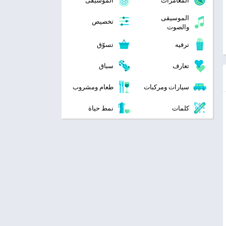
المغامرات
الموسيقى
الموسيقى
تخصيص
والصوت
ترفيه
تسوّق
تعارف
سباق
سيارات ومركبات
طعام ومشروب
كلمات
نمط حياة