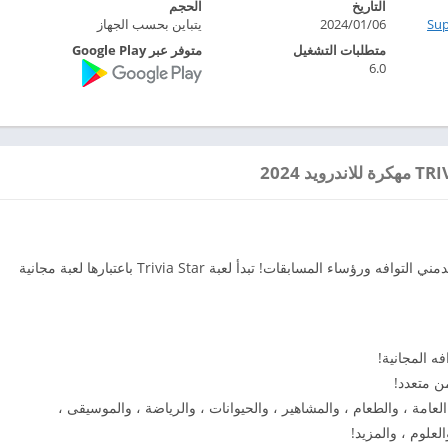
التاريخ
الحجم
Su‏
2024/01/06
يتباين بحسب الجهاز
متطلبات التشغيل
متوفر عبر Google Play
6.0
يحتوي Trivia Star على ألعاب أسئلة مثيرة مجانية لمدمني التوافه ورؤساء المسابقات! تبدأ لعبة Trivia Star باعتبارها لعبة مجانية
ه المجانية!
ن متعدد!
 في ذلك: المعرفة العامة ، والطعام ، والمشاهير ، والحيوانات ، والرياضة ، والموسيقى ،
العلوم ، والمزيد!