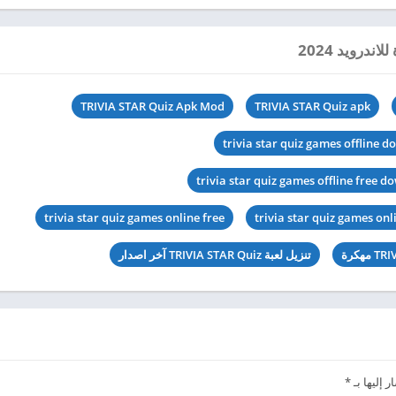
TRIVIA STAR Quiz Apk Mod
TRIVIA STAR Quiz apk
trivia star quiz games offline 
trivia star quiz games offline free 
trivia star quiz games online free
trivia star quiz games onl
تنزيل لعبة TRIVIA STAR Quiz آخر اصدار
 إليها بـ
*