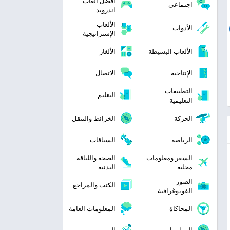
افضل العاب
اجتماعي
اندرويد
الألعاب
الأدوات
الإستراتيجية
الألعاب البسيطة
الألغاز
الإنتاجية
الاتصال
التطبيقات
التعليم
التعليمية
الحركة
الخرائط والتنقل
الرياضة
السباقات
السفر ومعلومات
الصحة واللياقة
محلية
البدنية
الصور
الكتب والمراجع
الفوتوغرافية
المحاكاة
المعلومات العامة