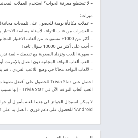
– لا تستطيع معرفة الجواب؟ استخدم العملات المعدني
ميزات:
– عملات مكافأة يومية للحصول على تلميحات مجانية!
– العشرات من فئات التوافه لأسئلة مسابقة الاختيار م
– أكثر من 1000+ مستويات من ألعاب الاختبار المجانية!
– أجب على أكثر من 10000 سؤال تافه!
– سهولة اللعب وتزداد الصعوبة مع تقدمك – لعبة تدريب
– العب ألعاب التوافه المجانية دون اتصال بالإنترنت 
– لألعاب التوافه مجانًا في وضع اللاعب الفردي ، قم بتنزيل Trivia Star لألعاب الاختبار المجا
احصل على Trivia Star للحصول على أفضل تطبيقات ألعاب المعلومات مجانًا للاختبارات وعشاق ألعاب التوافه ، والمزيد!
العب ألعاب التوافه الآن في Trivia Star – إنها تسبب الإدمان!
لا يمكن استبدال الجوائز في هذه اللعبة بأموال أو جوا
Android؟ للحصول على دعم فوري ، اتصل بنا على
m