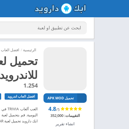
الرئيسية
/
افضل العاب ا
للاندرويد 024
1.254
افضل العاب اندرويد
تحميل APK MOD
4.8
/5
التقييمات:
352,000
ابك دارويد تحميل لعبة TRIVIA STAR مهكرة للاندرويد 2024 – ابك دارويد
انشاء تقرير