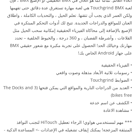
أنحاء العالم. تمامًا كما هو الحال في BMX الحقيقي أو الإصبع BMX ، فإن
لعبة Touchgrind BMX هي لعبة مهارة تستغرق عدة دقائق حتى تفهمها
ولكن العمر الذي يجب أن تتقنها. تعلم الحيل ، والتحديات الكاملة ، واطلاق
العنان للمواقع والدراجات الجديدة. تتيح لك أدوات التحكم المبتكرة في
الإصبع بالإضافة إلى محاكاة الفيزياء الحقيقية إمكانية سحب الحيل مثل
القلاعات ، وأشرطة القضبان ، و 360 درجة ، والخيوط الخلفية – تحدد
مهارتك وخيالك الحد! الحصول على تجربة مكبرة مع شعور حقيقي BMX
على جهاز Android الخاص بك!
• الفيزياء الحقيقية
• رسومات ثلاثية الأبعاد مذهلة وصوت واقعي
• الضوابط Touchgrind
• العديد من الدراجات النارية والمواقع التي يمكن فتحها (The Docks and 3
bikes free)
• الكشف عن اسم خدعة
• مشاهدة الاعادة
*** مهم لمستخدمي هواوي! الرجاء تعطيل HiTouch لتجنب النوافذ
المنبثقة المزعجة! يمكنك إيقاف تشغيله في الإعدادات -> المساعدة الذكية -