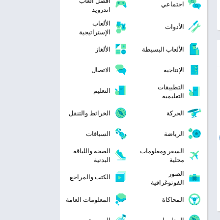
افضل العاب
اجتماعي
اندرويد
الألعاب
الأدوات
الإستراتيجية
الألعاب البسيطة
الألغاز
الإنتاجية
الاتصال
التطبيقات
التعليم
التعليمية
الحركة
الخرائط والتنقل
الرياضة
السباقات
السفر ومعلومات
الصحة واللياقة
محلية
البدنية
الصور
الكتب والمراجع
الفوتوغرافية
المحاكاة
المعلومات العامة