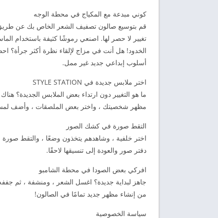
كوني مبدعة مع المكياج في محطة الوجه
قم بتوسيع صالون تصفيف الشعر الخاص بك عن طريق ش
تغيير لا حصر لها. اصنعي رموشًا كثيفة باستخدام الماس
الخدود! هل أنت في مزاج لإلقاء نظرة أكثر جرأة؟ 
أسلوب إبداعي جديد غير ممل.
اختر ملابس جديدة في STYLE STATION
ما هو التغيير دون ارتداء بعض الملابس الجديدة؟ هناك
مظهر شخصيتك ، واختر بعض الملصقات ، وأضف لمسة ن
التقط صورة في كشك الصور
اختر خلفية ، وشاهدهم يتخذون وضعًا ، والتقط صور
دفتر صور والعودة إلى تنسيقها لاحقًا.
افركي بعض الصودا في محطة الشامبو
جاهز لبداية جديدة؟ اغسل الشعر ، ومنشفة ، ثم جففه
من إنشاء مظهر جديد تمامًا في الصالون!
سياسة الخصوصية