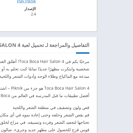
Play Piknik‏
الإصدار
2.4
التفاصيل والمراجعة لـ تحميل لعبة TOCA HAIR SALON 4 مهكرة للاندرويد 2024
مرحبًا بكم في  4
شخصية وابتكرت مظهرًا جديدًا تمامًا كنت تحلم به أو
مبدعة مع الماكياج وطلاء الوجه وأدوات الشعر واللحية 
r Salon 4
أفضل تطبيقات ما قبل المدرسة في العالم من Toca Boca و Sago Mini مع خطة غير محدودة.
قص ولون وتصفيف في منطقة الشعر واللحية
قم بقص الشعر وحلقه وحتى إعادة نموه في أي مكان 
تحتاجها لتجعيد الشعر وفرده وتنسيقه. في مزاج لخ
قوس قزح للحصول على مظهر جديد وجريء. صالون الش