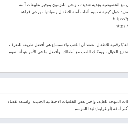
ت Toca Boca متوافقة مع COPPA. نتعامل مع الخصوصية بجدية شديدة ، ونحن ملتزمون بتوفير تطبيقات آمنة
لمزيد حول كيفية تصميم ألعاب آمنة للأطفال وصيانتها ، يرجى قراءة –
يصنع ألعابًا رقمية للأطفال. نعتقد أن اللعب والاستمتاع هي أفضل طريقة للتعرف
ي تحفيز الخيال ، ويمكنك اللعب مع أطفالك. وأفضل ما في الأمر هو أننا نقوم
لات المبهجة للغاية، واختر بعض الخلفيات الاحتفالية الجديدة، واستعد لقضاء
 أناقة (أو غرابة!) لهذا الموسم.