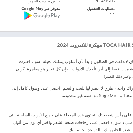
2024/01/06
يتباين بحسب الجهاز
متطلبات التشغيل
متوفر عبر Google Play
4.4
Toca Boca Hair Salon! أطلق العنان لإبداعك في الصالون وابدأ بأي أسلوب يمكنك تخيله. سواء اخترت
 شاهدت فقط إلى أين تأخذك الأدوات ، فإن كل تغيير هو مغامرة. كوني
وغير ذلك الكثير!
Toca Boca Hai هو جزء من Piknik – اشتراك واحد ، طرق لا حصر لها للعب والتعلم! احصل على وصول كامل إلى
على رأس شخصيتك! تحتوي هذه المحطة على جميع الأدوات الساخنة التي
لق شيء ملون؟ احصل على زجاجات صبغة الشعر واختر أي لون من ألوان
عر الخاص بك ، القواعد الخاصة بك!