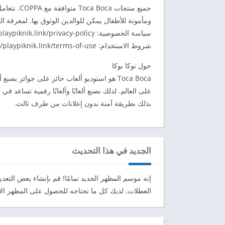
جميع منتجا
ومأمونة للأطفال يمكن للوالدين الوثوق بها. لمعرفة ا
سياسة الخصوصية: https://playpiknik.link/privacy-policy
شروط الاستخدام: https://playpiknik.link/terms-of-use
حول توكا بوكا
Toca Boca هو استوديو ألعاب حائز على جوائز 
على العالم. لذلك نصنع ألعابًا وألعابًا رقمية تساعد ف
بذلك بطريقة آمنة بدون إعلانات من طرف ثالث.
الجديد في هذا التحديث
إنه موسم المظهر الجديد تمامًا! قم بإنشاء بعض التعدي
العطلات. لديك كل ما تحتاجه للحصول على المظهر الأكثر