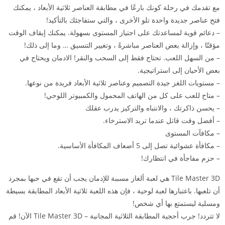
مع تقدمك في رحلة كونك بارعًا في مطابقة العناصر ثلاثية الأبعاد ، يمكنك
فتح عناصر جديدة واحدة تلو الأخرى ، والتي ستفاجئك بالتأكيد!
– دعائم قوية لمساعدتك على اجتياز المستوى بسهولة. يمكنك إيقاف الوقت
مؤقتًا ، وإزالة بعض العناصر مباشرةً ، وتغيير التنسيق … وما إلى ذلك!
– من السهل اللعب. تحتاج فقط إلى السحب والنقر! الادمان ويحتاج في
بعض الأحيان إلى استراتيجية.
– مستويات اللغز جيدة التصميم وعناصر ثلاثية الأبعاد فريدة من نوعها.
– متاح للعب على كل من الهاتف المحمول والكمبيوتر اللوحي!
– يحسن ذاكرتك ، والانتباه والتركيز يدرب عقلك
– أفضل وقت قاتل عندما تريد الاسترخاء.
– مكافآت المستوى
– مكافأة عشوائية تصل إلى 5 أضعاف المكافأة الأساسية.
– حزم مفاجأة في انتظارك!
Tile Master 3D هي لعبة ألغاز مسببة للإدمان يجب أن تقع في حبها بمجرد
أن تلعبها. باعتبارها لعبة لوحية ، فإن هذه اللعبة ثلاثية الأبعاد المطابقة بسيطة
ومسلية ليستمتع بها أي شخص!
لا تتردد! جرب أحجية المطابقة الثلاثية المجانية – Tile Master 3D الآن! قم