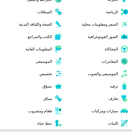
الرياضة
السباقات
السفر ومعلومات محلية
الصحة واللياقة البدنية
الصور الفوتوغرافية
الكتب والمراجع
المحاكاة
المعلومات العامة
المغامرات
الموسيقى
الموسيقى والصوت
تخصيص
ترفيه
تسوّق
تعارف
سباق
سيارات ومركبات
طعام ومشروب
كلمات
نمط حياة