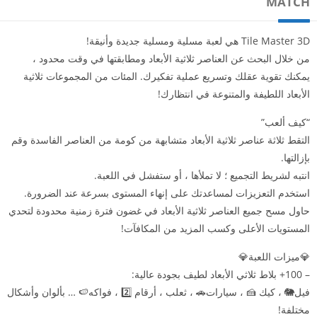
MATCH
Tile Master 3D هي لعبة مسلية ومسلية جديدة وأنيقة!
من خلال البحث عن العناصر ثلاثية الأبعاد ومطابقتها في وقت محدود ،
يمكنك تقوية عقلك وتسريع عملية تفكيرك. المئات من المجموعات ثلاثية
الأبعاد اللطيفة والمتنوعة في انتظارك!
“كيف ألعب”
التقط ثلاثة عناصر ثلاثية الأبعاد متشابهة من كومة من العناصر الفاسدة وقم
بإزالتها.
انتبه لشريط التجميع ؛ لا تملأها ، أو ستفشل في اللعبة.
استخدم التعزيزات لمساعدتك على إنهاء المستوى بسرعة عند الضرورة.
حاول مسح جميع العناصر ثلاثية الأبعاد في غضون فترة زمنية محدودة لتحدي
المستويات الأعلى وكسب المزيد من المكافآت!
💎ميزات اللعبة💎
– 100+ بلاط ثلاثي الأبعاد لطيف بجودة عالية:
فيل🐘 ، كيك 🍰 ، سيارات🚗 ، ثعلب ، أرقام 2️⃣ ، فواكه🍉 … بألوان وأشكال
مختلفة!