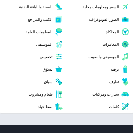
السفر ومعلومات محلية
الصحة واللياقة البدنية
الصور الفوتوغرافية
الكتب والمراجع
المحاكاة
المعلومات العامة
المغامرات
الموسيقى
الموسيقى والصوت
تخصيص
ترفيه
تسوّق
تعارف
سباق
سيارات ومركبات
طعام ومشروب
كلمات
نمط حياة