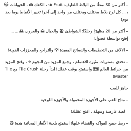
– أكثر من 30 نمطًا من البلاط اللطيف: Fruit 🥑 ، الكعك 🍰 ، الحيوانات 🐱
، … كل لوح بلاط مختلف ويختلف من واحد إلى آخر! تغيير الأنماط يوما بعد
يوم!
– أكثر من 20 مظهرًا وجلدًا: الشواطئ 🏖 والجبال 🗻 والغروب 🌄 … …
إفتح بواسطة فصول!
– الآلاف من التخطيطات والنصائح المفيدة 💡 والتراجع والمعززات القوية!
– تحدي مستويات مثيرة للاهتمام ، وجمع المزيد من النجوم ⭐️ ، وفتح المزيد
من خرائط العالم 🗺 واستمتع بوقت عقلك! ابدأ رحلة Tile Crush مع Tile
Master!
جاهز للعب
– متاح للعب على الأجهزة المحمولة والأجهزة اللوحية!
– لعبة عارضة وسهلة ، افتح عقلك!
– ربط جميع الفواكه والقضاء عليها! استمتع بلعبة الألغاز المجانية هذه! 😆