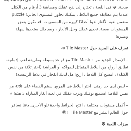
صعبة. 🧩 في اللعبة ، تحتاج إلى نفخ عقلك ومطابقة 3 أرقام من الكتل.
عندما يتم مطابقة جميع البلاط ، يمكنك تجاوز المستوى الحالي! puzzle
تتضمن لعبة الألغاز لدينا أعدادًا كبيرة من المستويات. قد تكون بعض
المستويات صعبة. تحدي عقلك وحل الألغاز ، وبعد ذلك ستجدها سهلة
ومثيرة!
تعرف على المزيد حول Tile Master
📣
– الإصدار الجديد من Tile Master مع قواعد بسيطة وطريقة لعب إدمانية:
تطابق أزواج من البلاط المتماثل للفواكه أو الفراشة (اختر ثلاثة من نفس
الكتلة) ، امسح كل البلاط ، اربح! هل لديك انفجار في بلاط الرئيسية!
– ليس لدي حد زمني. اختر البلاط في المربع. سيتم القضاء على ثلاثة من
نفس البلاط! استمتع بوقتك ودرب عقلك في لعبة ألغاز المباراة 3 هذه! ⭐️
– أكمل مستويات مختلفة ، افتح الخرائط واحدة تلو الأخرى. دعنا نسافر
حول العالم المثير مع Tile Master !! 🤩
ميزات اللعبة 🌟