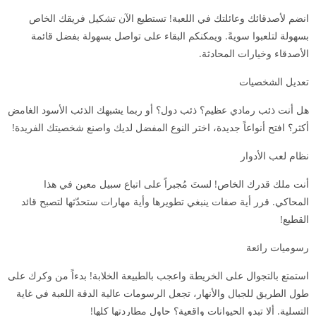
انضم لأصدقائك وعائلتك في اللعبة! تستطيع الآن تشكيل فريقك الخاص
بسهولة لتلعبوا سويةً. ويمكنكم البقاء على تواصل بسهولة بفضل قائمة
الأصدقاء وخيارات المحادثة.
تعديل الشخصيات
هل أنت ذئب رمادي عظيم؟ ذئب دول؟ أو ربما يشبهك الذئب الأسود الغامض
أكثر؟ افتح أنواعاً جديدة، اختر النوع المفضل لديك واصنع شخصيتك الفريدة!
نظام لعب الأدوار
أنت ملك قدرك الخاص! لستَ مُجبراً على اتباع سبيل معين في هذا
المحاكي. قرر أية صفات ينبغي تطويرها وأية مهارات ستحدّثها لتصبح قائد
القطيع!
رسوميات رائعة
استمتع بالتجوال على الخريطة واعجب بالطبيعة الخلابة! بدءاً من وكرك على
طول الطريق للجبال والأنهار، تجعل الرسومات عالية الدقة اللعبة في غاية
التسلية. ألا تبدو الحيوانات واقعية؟ حاول مطاردتها كلها!