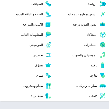
الرياضة
السباقات
السفر ومعلومات محلية
الصحة واللياقة البدنية
الصور الفوتوغرافية
الكتب والمراجع
المحاكاة
المعلومات العامة
المغامرات
الموسيقى
الموسيقى والصوت
تخصيص
ترفيه
تسوّق
تعارف
سباق
سيارات ومركبات
طعام ومشروب
كلمات
نمط حياة