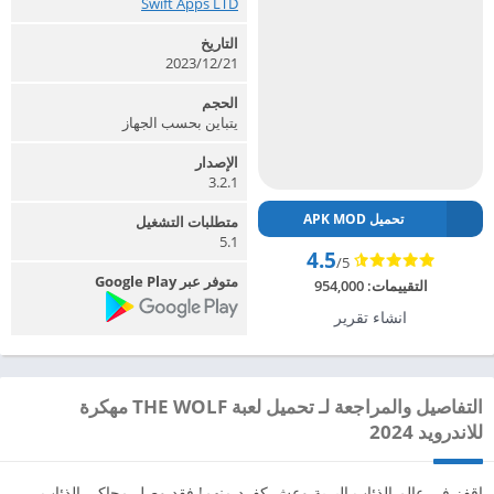
Swift Apps LTD‏
التاريخ
2023/12/21
الحجم
يتباين بحسب الجهاز
الإصدار
3.2.1
تحميل APK MOD
متطلبات التشغيل
5.1
4.5
/5
متوفر عبر Google Play
التقييمات:
954,000
انشاء تقرير
التفاصيل والمراجعة لـ تحميل لعبة THE WOLF مهكرة
للاندرويد 2024
اقفز في عالم الذئاب البرية وعِش كفرد منهم! فقد وصل محاكي الذئاب