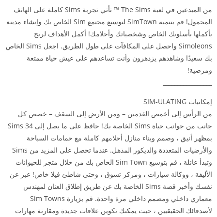
من المبدعين في لعبة The Sims ™ تأتي تجربة Sims كاملة على الهاتف
المحمول! قم بتنمية SimTown لتوسيع مجتمع Sim الخاص بك وإنشاء مدينة
بأكملها بأسلوبك الخاص وشخصياتك وأحلامك! أكمل الأهداف لربح
Simoleons واحصل على المكافآت على طول الطريق. اجعل Sims الخاص
بك سعيدًا وشاهدهم يزدهرون وأنت تساعدهم على عيش حياة ممتعة
ومرضية!
_________________
إمكانيات SIM-ULATING
من الرأس إلى أخمص القدمين – ومن الأرض إلى السقف – خصص كل
جانب من جوانب حياة Sims الخاصة بك! حافظ على ما يصل إلى 34 Sims
بمظهر أنيق ، وصمم وبناء منازل أحلامهم كاملة مع حمامات السباحة
والأرضيات المتعددة والديكور المذهل. عندما تحصل على المزيد من Sims
وتبدأ عائلة ، قم بتوسيع Sim Town الخاص بك من خلال متجر للحيوانات
الأليفة ، ووكالة سيارات ، ومركز تسوق ، وحتى شاطئ فيلا خاص! عبر عن
نفسك وأخبر قصة Sims الخاصة بك عن طريق إطلاق العنان لمهندس
معماري داخلي ومصمم داخلي مرة واحدة. قم بزيارة Sim Towns
لأصدقائك الحقيقيين ، حيث يمكنك تكوين علاقات جديدة ومقارنة مهارات