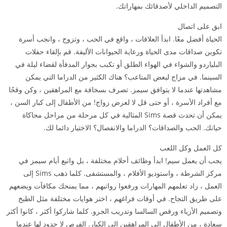
التصميم الداخلي لأصدقائك بمهاراتك.
ابق على اتصال
الحياة أفضل معًا. ابدأ العلاقات ، واقع في الحب ، وتزوج ، وانجب أسرة
تكوين صداقات مدى الحياة ورعاية الحيوانات الأليفة. قم بإلقاء حفلات
البلياردو والشواء في الهواء الطلق أو تكبب بجوار المدفأة لقضاء ليلة في
السينما. في مزاج لبعض المتاعب؟ هناك الكثير من الدراما التي يمكن
مشاهدتها عندما لا يتوافق سيمز. تصرف بسخافة مع المراهقين ، وكن وقحًا
مع أفراد الأسرة ، أو حتى قل لا لعرض زواج! من الأطفال إلى كبار السن ،
يمكن أن تحدث قصة Sims المثالية في كل مرحلة من مراحل محاكاة
حياتك. الحب والصداقات؟ الدراما والانفصال؟ الاختيار دائما لك.
كل العمل وكل اللعب
يجب أن يعمل سيم! ابدأ وظائف أحلام مختلفة ، بل واتبع أيام سيمز في
مركز الشرطة ، واستوديو الأفلام ، والمستشفى. كلما ذهب Sims إلى
العمل ، زاد تعلمهم المهارات ورفعوا رواتبهم ، مما يمنحك مكافآت ويضعهم
على طريق النجاح. في أوقات فراغهم ، اختر هوايات مختلفة مثل الطبخ
وتصميم الأزياء ورقص السالسا وتدريب الجرو. كلما شاركوا أكثر ، كانوا أكثر
سعادة ، من الأطفال إلى المراهقين إلى الكبار. الفرص لا حدود لها عندما