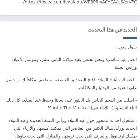
https://tos.ea.com/legalapp/WEBPRIVACYCA/US/en/PC/
الجديد في هذا التحديث
سول سول،
انضم إلينا مباشرةً ونحن نحتفل بعيد ميلادنا الثاني عشر، وموسم الأعياد،
ورأس السنة.
- احتفالات أعياد الميلاد: افتح الصناديق الغامضة، وضاعف مكافآتك، واحصل
على العديد من الهدايا والمكافآت .
- اطلب من السيم الخاص بك العثور على سانتا وحفظ عيد الميلاد، كل ذلك
أثناء التنسيق (+ الأداء في) 'Santa: The Musical'
- تشغيل أحداث تتمحور حول عيد الميلاد ورأس السنة الجديدة وعيد الميلاد
الجديد يورك. هناك الكثير من العناصر التي يمكنك كسبها، والأزياء التي
يمكنك ارتداؤها، والغرف التي يجب تزيينها، والمنازل التي يجب بناؤها،