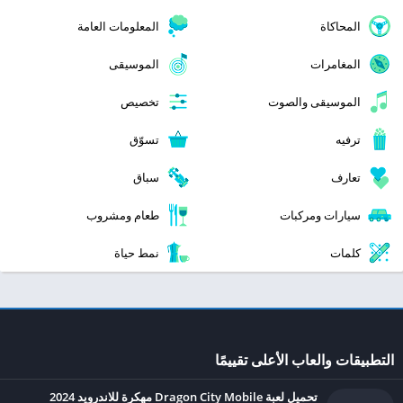
المحاكاة
المعلومات العامة
المغامرات
الموسيقى
الموسيقى والصوت
تخصيص
ترفيه
تسوّق
تعارف
سباق
سيارات ومركبات
طعام ومشروب
كلمات
نمط حياة
التطبيقات والعاب الأعلى تقييمًا
تحميل لعبة Dragon City Mobile مهكرة للاندرويد 2024