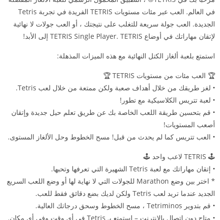
في العالم. العب عبر مئات مستويات TETRIS الفريدة في تجربة Tetris
الجديدة. العب جولة سريعة للتغلب على نتيجتك ، أو العب جولات لا نهائية
لإتقان مهاراتك في أوضاع TETRIS Single Player. TETRIS إلى الأبد!
استمتع بلعبة ألغاز الكتل النهائية مع هذه الميزات المذهلة:
🏆 العب مئات من مستويات TETRIS 🏆
• لغز طريقك من خلال أهداف صعبة ولكن ممتعة من خلال لعب Tetris.
• لعبة تتريس الكلاسيكية مع تطور!
• قم بتحسين طريقة اللعب الخاصة بك عن طريق تعلم حيل جديدة وإتقان
أصعب المستويات!
• العب تتريس كما لم يحدث من قبل! مسح الخطوط وحل الألغاز المستوى.
🕹️ TETRIS لاعب واحد 🕹️
• إتقان مهاراتك مع لعبة Tetris الشهيرة التي تعرفها وتحبها.
* اختر بين وضع Marathon للجولات التي لا نهاية لها أو وضع اللعب السريع
الجديد عندما تريد لعب Tetris ولكن لديك بضع دقائق فقط للعب.
• قم بتدوير Tetriminos ، مسح الخطوط وسحق درجاتك العالية.
• متاح دون اتصال بالإنترنت – استمتع بـ Tetris في أي وقت وفي أي مكان.