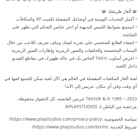
🧩 ألغاز طريقتك 🧩
• أكمل التحديات اليومية في أوضاعك المفضلة لكسب XP والمكافآت.
• استمتع بضوابط اللمس البديهية أو اختر عناصر التحكم التي تظهر على
الشاشة.
• إضفاء الطابع الشخصي على تجربة لعبتك وملف تعريف اللاعب من خلال
السمات المخصصة والخلفيات والصور الرمزية وإطارات الصور الرمزية.
• اعرض أسلوب Tetris الخاص بك في حالة ظهورك في مقاطع الفيديو
داخل اللعبة.
لعبة ألغاز المكعبات المفضلة في العالم هي الآن لعبة يمكن للجميع لعبها في
أي وقت وفي أي مكان. تتريس إلى الأبد!
Tetris® & © 1985 ~ 2023 تتريس القابضة. كل الحقوق محفوظة.
مرخصة من الباطن لـ PLAYSTUDIOS®.
سياسة الخصوصية: https://www.playstudios.com/privacy-policy/
شروط الخدمة: https://www.playstudios.com/terms/