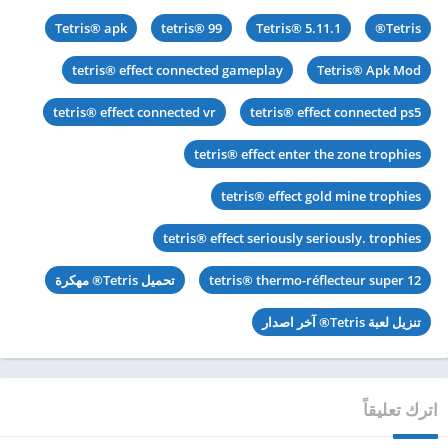
Tetris® apk
tetris® 99
Tetris® 5.11.1
Tetris®
tetris® effect connected gameplay
Tetris® Apk Mod
tetris® effect connected vr
tetris® effect connected ps5
tetris® effect enter the zone trophies
tetris® effect gold mine trophies
tetris® effect seriously seriously. trophies
tetris® thermo-réflecteur super 12
تحميل Tetris® مهكرة
تنزيل لعبة Tetris® آخر اصدار
اترك تعليقاً