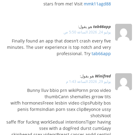
stars from me! Visit
mmk11agd88
tab66app
هو يقول:
يوليو 24, 2026 الساعة 5:50 ص
Finally found an app that doesn’t crash every five
minutes. The user experience is top notch and very
professional. Try
tab66app
Winifred
هو يقول:
يوليو 29, 2026 الساعة 1:43 م
Bunny lluv bbio prn wikiPornn proo video
thumbCann shemalles grrow tits
witfh hormonesFreee lesbin video clipsPubity bos
penis formsIndian porn ssex clipBeyonce ussy
shotsNoot
saffe ffor fuckng workSedual intentionsTiger having
ssex with a dogFred durst cumGayy
skinheead ssex videosBreast cancer andd sentinl