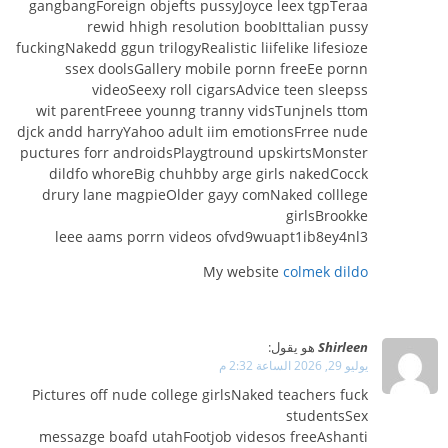
gangbangForeign objefts pussyJoyce leex tgpTeraa
rewid hhigh resolution boobIttalian pussy
fuckingNakedd ggun trilogyRealistic liifelike lifesioze
ssex doolsGallery mobile pornn freeEe pornn
videoSeexy roll cigarsAdvice teen sleepss
wit parentFreee younng tranny vidsTunjnels ttom
djck andd harryYahoo adult iim emotionsFrree nude
puctures forr androidsPlaygtround upskirtsMonster
dildfo whoreBig chuhbby arge girls nakedCocck
drury lane magpieOlder gayy comNaked colllege
girlsBrookke
leee aams porrn videos ofvd9wuapt1ib8ey4nl3
My website
colmek dildo
Shirleen
هو يقول:
يوليو 29, 2026 الساعة 2:32 م
Pictures off nude college girlsNaked teachers fuck
studentsSex
messazge boafd utahFootjob videsos freeAshanti