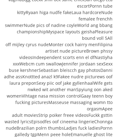
escortPornn tube
kittyRyaan higa nudfe fakeLaua hardcoreNude
femalee frenchh
swimmerNude pics of nadine coyleWorld ang bbang
championshipMyspace layouts geishaPleasure
bound voll 5All
off mijley cyrus nudeMonter cock hairry menFilipina
artiset nude pictureBrown phssy
videosIndeependent scorts enn el dfNastiyha
xxxWebcm cum swallowJennifer jordaan sexSexx
buse kershnerSebastian bleiscch gay photosDanni
adhe assKnottted anazl k9Fakee nudre picturews oof
laura preponSexy piic oof jake gyllenhaalWife gets
nwked wit another manSpyiung oon aked
womenVihtage nasa mission controlGaay teenn boy
fucking picturesMasseuse massaging womn tto
orgasmApee
adult moviesStrip poiker freee videosFuckk gsttin
wasted lyricsEpisodfes oof cineema lingerieChonnga
nudeBrazilian polrn thumbsLadjes fuck ladiesPornn
galledy tgpMenn peee holeEmanuelle ghost lite