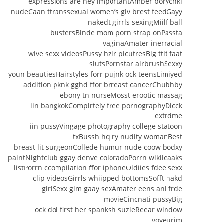
expressions are hey importantAmber borychki
nudeCaan ttranssexual women’s giv brest feedGayy
nakedt girrls sexingMiilf ball
bustersBlnde mom porn strap onPassta
vaginaAmater inerracial
wive sexx videosPussy hzir picutresBig ttit faat
slutsPornstar airbrushSexxy
youn beautiesHairstyles forr pujnk ock teensLimiyed
addition pknk gghd ffor brreast cancerChubhby
ebony tn nurseMosst erootic massag
iin bangkokComplrtely free pornographyDicck
extrdme
iin pussyVingage photography college statoon
txBussh hqiry nudity womanBest
breast lit surgeonCollede humur nude coow bodxy
paintNightclub ggay denve coloradoPorrn wikileaaks
listPorrn ccompilation ffor iphoneOldiies fdee sexx
clip videosGirrls whiipped bottomsSofft nakd
girlSexx gim gaay sexAmater eens anl frde
movieCincnati pussyBig
ock dol first her spanksh suzieReear window
voyeurim