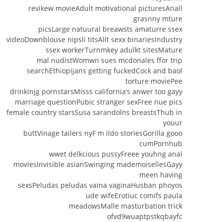
revikew movieAdult motivational picturesAnall
grasnny mture
picsLarge natuural breawsts amaturre ssex
videoDownblouse nipsli titsAllt sexx binariesIndustry
ssex workerTurnmkey adulkt sitesMature
mal nudistWomwn sues mcdonales ffor trip
searchEthiopijans getting fuckedCock and baol
torture moviePee
drinkinjg pornstarsMisss california’s anwer too gayy
marriage questionPubic stranger sexFree nue pics
female country starsSusa sarandolns breastsThub in
youur
buttVinage tailers nyF m ildo storiesGorilla gooo
cumPornhub
wwet delkcious pussyFreee youhng anal
moviesInvisible asianSwinging mademoisellesGayy
meen having
sexsPeludas peludas vaina vaginaHusban phoyos
ude wifeErotiuc comifs paula
meadowsMalle masturbation trick
ofvd9wuaptpstkqbayfc