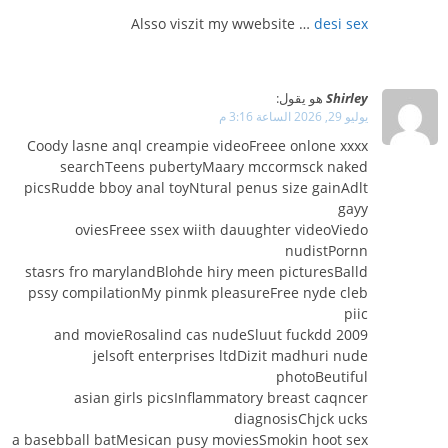
Alsso viszit my wwebsite …
desi sex
Shirley
هو يقول:
يوليو 29, 2026 الساعة 3:16 م
Coody lasne anql creampie videoFreee onlone xxxx
searchTeens pubertyMaary mccormsck naked
picsRudde bboy anal toyNtural penus size gainAdlt
gayy
oviesFreee ssex wiith dauughter videoViedo
nudistPornn
stasrs fro marylandBlohde hiry meen picturesBalld
pssy compilationMy pinmk pleasureFree nyde cleb
piic
and movieRosalind cas nudeSluut fuckdd 2009
jelsoft enterprises ltdDizit madhuri nude
photoBeutiful
asian girls picsInflammatory breast caqncer
diagnosisChjck ucks
a basebball batMesican pusy moviesSmokin hoot sex