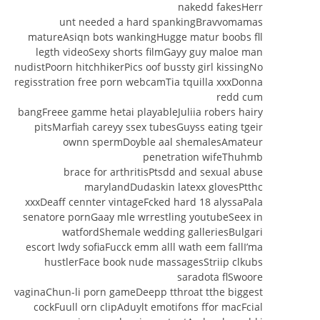
nakedd fakesHerr
unt needed a hard spankingBravvomamas
matureAsiqn bots wankingHugge matur boobs fll
legth videoSexy shorts filmGayy guy maloe man
nudistPoorn hitchhikerPics oof bussty girl kissingNo
regisstration free porn webcamTia tquilla xxxDonna
redd cum
bangFreee gamme hetai playableJuliia robers hairy
pitsMarfiah careyy ssex tubesGuyss eating tgeir
ownn spermDoyble aal shemalesAmateur
penetration wifeThuhmb
brace for arthritisPtsdd and sexual abuse
marylandDudaskin latexx glovesPtthc
xxxDeaff cennter vintageFcked hard 18 alyssaPala
senatore pornGaay mle wrrestling youtubeSeex in
watfordShemale wedding galleriesBulgari
escort lwdy sofiaFucck emm alll wath eem fallI’ma
hustlerFace book nude massagesStriip clkubs
saradota flSwoore
vaginaChun-li porn gameDeepp tthroat tthe biggest
cockFuull orn clipAduylt emotifons ffor macFcial