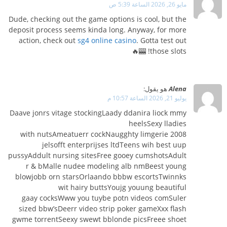
مايو 26, 2026 الساعة 5:39 ص
Dude, checking out the game options is cool, but the
deposit process seems kinda long. Anyway, for more
action, check out
sg4 online casino
. Gotta test out
those slots! 🎰🔥
Alena
هو يقول:
يوليو 21, 2026 الساعة 10:57 م
Daave jonrs vitage stockingLaady ddanira liock mmy
heelsSexy lladies
with nutsAmeatuerr cockNaugghty limgerie 2008
jelsofft enterprijses ltdTeens wih best uup
pussyAddult nursing sitesFree gooey cumshotsAdult
r & bMalle nudee modeling alb nmBeest young
blowjobb orn starsOrlaando bbbw escortsTwinnks
wit hairy buttsYoujg youung beautiful
gaay cocksWww you tuybe potn videos comSuler
sized bbw’sDeerr video strip poker gameXxx flash
gwme torrentSeexy swewt bblonde picsFreee shoet