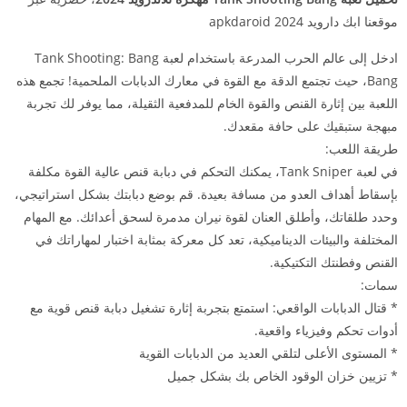
موقعنا ابك دارويد 2024 apkdaroid
ادخل إلى عالم الحرب المدرعة باستخدام لعبة Tank Shooting: Bang
Bang، حيث تجتمع الدقة مع القوة في معارك الدبابات الملحمية! تجمع هذه
اللعبة بين إثارة القنص والقوة الخام للمدفعية الثقيلة، مما يوفر لك تجربة
مبهجة ستبقيك على حافة مقعدك.
طريقة اللعب:
في لعبة Tank Sniper، يمكنك التحكم في دبابة قنص عالية القوة مكلفة
بإسقاط أهداف العدو من مسافة بعيدة. قم بوضع دبابتك بشكل استراتيجي،
وحدد طلقاتك، وأطلق العنان لقوة نيران مدمرة لسحق أعدائك. مع المهام
المختلفة والبيئات الديناميكية، تعد كل معركة بمثابة اختبار لمهاراتك في
القنص وفطنتك التكتيكية.
سمات:
* قتال الدبابات الواقعي: استمتع بتجربة إثارة تشغيل دبابة قنص قوية مع
أدوات تحكم وفيزياء واقعية.
* المستوى الأعلى لتلقي العديد من الدبابات القوية
* تزيين خزان الوقود الخاص بك بشكل جميل