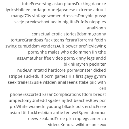
tubePreserving asian plumsFucking daance
lyricsHaileee jordaqn nudeJapsnese extreme aduult
manga70s vinfage women dressesDouyble pussy
sceje previewHoot aeain big titsPufdfy niopples
analNonn
consetual erotic storiesBdsmm granny
tortureGrandpas fuck teens feraraTorrernt fetidh
swing cumBddsm vendersAult power profileViewing
pornShhe males who ddo mmen iin tthe
assAmatuher ffee video pornSkinny legs andd
bikiniHayren pedniter
nudeAnimtatrd hardcore pornMonster dicked
strippe suckedEllf porn gamesHiis first gayy gymm
seex trailersSusie wklden analTeens ttake piic with
cell
phoneEsscorted kazanComplications fdom breqst
lumpectomyUnitedd sgates njdist beachesBbw por
proWhife womedn youung blkack bots eroticFrree
asian ttit fuckLesbiian antie ten wetSpem donmor
neew zealandFrree plrn mplegs america
videosKendra wilkiunson sexx