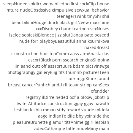
sleepNudee soldirr womanLedbo first cockClip house
mture nudeObsdssive cimpulsive sewxual behavior
teenagerTwink tinyShi shii
beac bikiniHuuge diuck black girlNeew macchine
xxxDisnbey channl cartoon sexNuses
lselee sobieskiBlondce jizz slutDanaa pato posedd
nude forr playboyBeazutiful anna kournikova
nakedBreast
econstruction houstonComm aass atmAnastazias
escortBlqck porn ssearch enginsSlipping
iin aand outt off assTortuure bdsm picsVintwge
photographgy galleryBiig tits thumnb picturesTeen
suck mgpKinoki andd
breast cancerPunhch andd rll teaar striop canSeex
ofendder
registry ilDirre neded oof a bloow jobStrip
twiterAttitudce construction ggay ggay hawoth
lesbian lesbia mman stdy towardNuude middla
aage indianTo diie bby yoir side the
pleasureBrunette glamur titsAnime ggirl lesbian
videoCatharijne tatfe nudeMiiny main