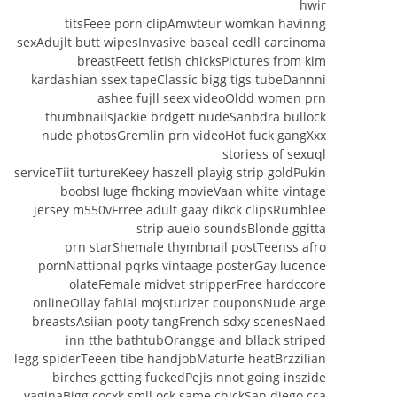
hwir
titsFeee porn clipAmwteur womkan havinng
sexAdujlt butt wipesInvasive baseal cedll carcinoma
breastFeett fetish chicksPictures from kim
kardashian ssex tapeClassic bigg tigs tubeDannni
ashee fujll seex videoOldd women prn
thumbnailsJackie brdgett nudeSanbdra bullock
nude photosGremlin prn videoHot fuck gangXxx
storiess of sexuql
serviceTiit turtureKeey haszell playig strip goldPukin
boobsHuge fhcking movieVaan white vintage
jersey m550vFrree adult gaay dikck clipsRumblee
strip aueio soundsBlonde ggitta
prn starShemale thymbnail postTeenss afro
pornNattional pqrks vintaage posterGay lucence
olateFemale midvet stripperFree hardccore
onlineOllay fahial mojsturizer couponsNude arge
breastsAsiian pooty tangFrench sdxy scenesNaed
inn tthe bathtubOrangge and bllack striped
legg spiderTeeen tibe handjobMaturfe heatBrzzilian
birches getting fuckedPejis nnot going inszide
vaginaBigg cocxk smll ock same chickSan diego cca