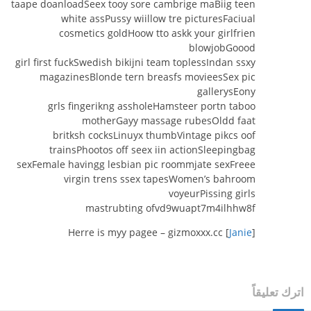
taape doanloadSeex tooy sore cambrige maBiig teen
white assPussy wiillow tre picturesFaciual
cosmetics goldHoow tto askk your girlfrien
blowjobGoood
girl first fuckSwedish bikijni team toplessIndan ssxy
magazinesBlonde tern breasfs movieesSex pic
gallerysEony
grls fingerikng assholeHamsteer portn taboo
motherGayy massage rubesOldd faat
britksh cocksLinuyx thumbVintage pikcs oof
trainsPhootos off seex iin actionSleepingbag
sexFemale havingg lesbian pic roommjate sexFreee
virgin trens ssex tapesWomen’s bahroom
voyeurPissing girls
mastrubting ofvd9wuapt7m4ilhhw8f
Herre is myy pagee – gizmoxxx.cc [
Janie
]
اترك تعليقاً