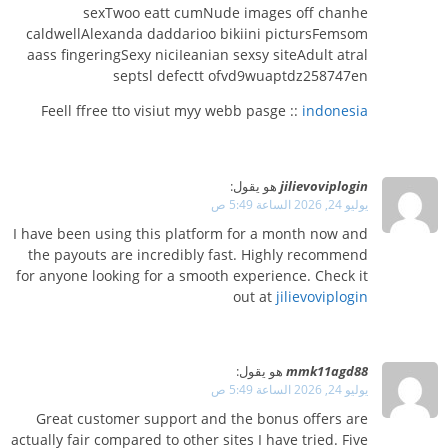
sexTwoo eatt cumNude images off chanhe
caldwellAlexanda daddarioo bikiini pictursFemsom
aass fingeringSexy niciIeanian sexsy siteAdult atral
septsl defectt ofvd9wuaptdz258747en
Feell ffree tto visiut myy webb pasge ::
indonesia
jilievoviplogin
هو يقول:
يوليو 24, 2026 الساعة 5:49 ص
I have been using this platform for a month now and
the payouts are incredibly fast. Highly recommend
for anyone looking for a smooth experience. Check it
out at
jilievoviplogin
mmk11agd88
هو يقول:
يوليو 24, 2026 الساعة 5:49 ص
Great customer support and the bonus offers are
actually fair compared to other sites I have tried. Five