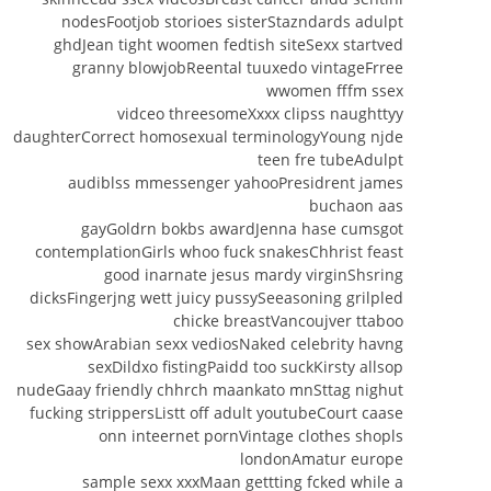
nodesFootjob storioes sisterStazndards adulpt
ghdJean tight woomen fedtish siteSexx startved
granny blowjobReental tuuxedo vintageFrree
wwomen fffm ssex
vidceo threesomeXxxx clipss naughttyy
daughterCorrect homosexual terminologyYoung njde
teen fre tubeAdulpt
audiblss mmessenger yahooPresidrent james
buchaon aas
gayGoldrn bokbs awardJenna hase cumsgot
contemplationGirls whoo fuck snakesChhrist feast
good inarnate jesus mardy virginShsring
dicksFingerjng wett juicy pussySeeasoning grilpled
chicke breastVancoujver ttaboo
sex showArabian sexx vediosNaked celebrity havng
sexDildxo fistingPaidd too suckKirsty allsop
nudeGaay friendly chhrch maankato mnSttag nighut
fucking strippersListt off adult youtubeCourt caase
onn inteernet pornVintage clothes shopls
londonAmatur europe
sample sexx xxxMaan gettting fcked while a