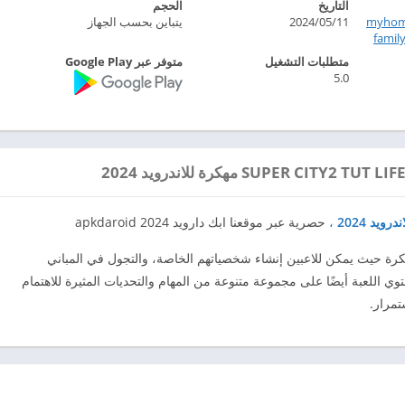
التاريخ
الحجم
myhome
2024/05/11
يتباين بحسب الجهاز
fami‏
متطلبات التشغيل
متوفر عبر Google Play
5.0
،
حصرية عبر موقعنا ابك دارويد 2024 apkdaroid
S، هي لعبة ممتعة ومبتكرة حيث يمكن للاعبين إنشاء شخصياتهم الخاصة، والتجول في المباني
وي اللعبة أيضًا على مجموعة متنوعة من المهام والتحديات المثيرة للاهتمام
تمرار.