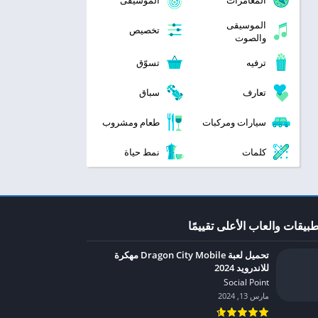
المغامرات
الموسيقى
الموسيقى
تخصيص
والصوت
ترفيه
تسوّق
تعارف
سباق
سيارات ومركبات
طعام ومشروب
كلمات
نمط حياة
طبيقات والعاب الأعلى تقييمًا
تحميل لعبة Dragon City Mobile مهكرة
للاندرويد 2024
Social Point‏
مارس 13, 2024