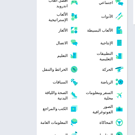
افضل العاب
اجتماعي
اندرويد
الألعاب
الأدوات
الإستراتيجية
الألعاب البسيطة
الألغاز
الإنتاجية
الاتصال
التطبيقات
التعليم
التعليمية
الحركة
الخرائط والتنقل
الرياضة
السباقات
السفر ومعلومات
الصحة واللياقة
محلية
البدنية
الصور
الكتب والمراجع
الفوتوغرافية
المحاكاة
المعلومات العامة