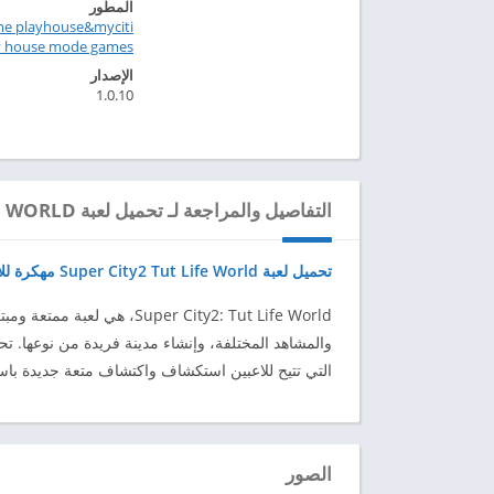
المطور
 playhouse&myciti
ly house mode games
الإصدار
1.0.10
التفاصيل والمراجعة لـ تحميل لعبة SUPER CITY2 TUT LIFE WORLD مهكرة للاندرويد 2024
تحميل لعبة Super City2 Tut Life World مهكرة للاندرويد 2024
uper City2: Tut Life World
والمشاهد المختلفة، وإنشاء مدينة فريدة من نوعها. تحت
التي تتيح للاعبين استكشاف واكتشاف متعة جديدة باس
الصور