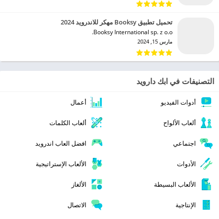
تحميل تطبيق Booksy مهكر للاندرويد 2024
Booksy International sp. z o.o.‏
مارس 15, 2024
التصنيفات في ابك دارويد
أدوات الفيديو
أعمال
ألعاب الألواح
ألعاب الكلمات
اجتماعي
افضل العاب اندرويد
الأدوات
الألعاب الإستراتيجية
الألعاب البسيطة
الألغاز
الإنتاجية
الاتصال