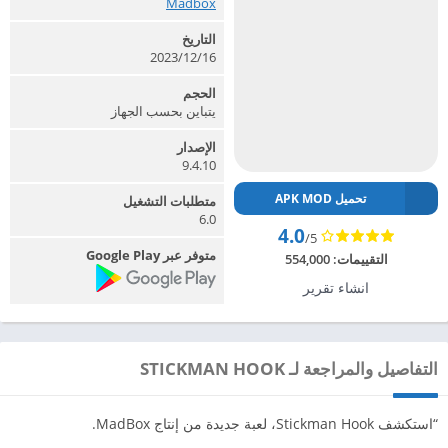
Madbox‏
التاريخ
2023/12/16
الحجم
يتباين بحسب الجهاز
الإصدار
9.4.10
تحميل APK MOD
متطلبات التشغيل
6.0
4.0
/5
متوفر عبر Google Play
التقييمات:
554,000
انشاء تقرير
التفاصيل والمراجعة لـ STICKMAN HOO‪K‬
“استكشف Stickman Hook، لعبة جديدة من إنتاج MadBox.