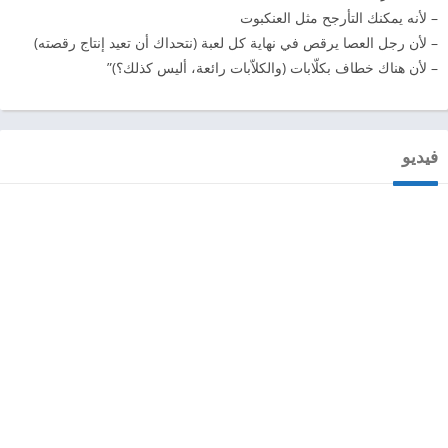
– لأنه يمكنك التأرجح مثل العنكبوت
– لأن رجل العصا يرقص في نهاية كل لعبة (نتحداك أن تعيد إنتاج رقصته)
– لأن هناك خطاف بكلّابات (والكلاّبات رائعة، أليس كذلك؟)”
فيديو