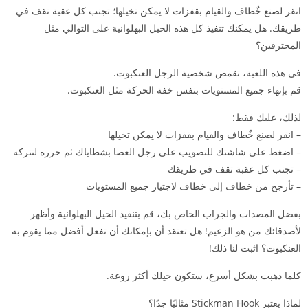
انقر لصنع خٌطاف والقيام بقفزات لا يمكن تخيلها؛ تجنب كل عقبة تقف في
طريقك. هل يمكنك تنفيذ كل هذه الحيل البهلوانية على التوالي مثل
المحترفين؟
في هذه اللعبة، تقمص شخصية الرجل العنكبوت.
قم بإنهاء جميع المستويات بنفس خفة الحركة مثل العنكبوت.
لذلك، عليك فقط:
– انقر لصنع خٌطاف والقيام بقفزات لا يمكن تخيلها
– اضغط على شاشتك للتصويب على رجل العصا بشظاياك ثم حرره لتتركه
– تجنب كل عقبة تقف في طريقك
– تأرجح من خطاف إلى خطاف لاجتياز جميع المستويات
بفضل المصدات والجراب الخاص بك، قم بتنفيذ الحيل البهلوانية وأظهر
لأصدقائك من هو الزعيم! هل تعتقد أن بإمكانك أن تفعل أفضل مما يقوم به
العنكبوت؟ اثبت لنا ذلك!
كلما ذهبت بشكل أسرع، ستكون حيلك أكثر روعة.
لماذا يعتبر Stickman Hook مثاليًا جدًا؟