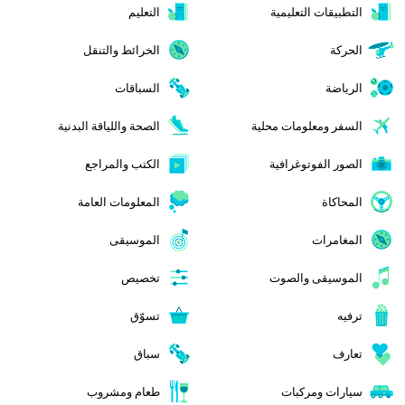
التطبيقات التعليمية
التعليم
الحركة
الخرائط والتنقل
الرياضة
السباقات
السفر ومعلومات محلية
الصحة واللياقة البدنية
الصور الفوتوغرافية
الكتب والمراجع
المحاكاة
المعلومات العامة
المغامرات
الموسيقى
الموسيقى والصوت
تخصيص
ترفيه
تسوّق
تعارف
سباق
سيارات ومركبات
طعام ومشروب