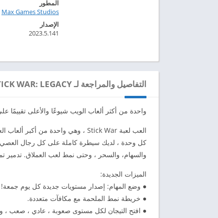
المطور
Max Games Studios‏
الإصدار
2023.5.141
التفاصيل والمراجعة لـ STICK WAR: LEGACY
واحدة من أكثر ألعاب الويب شيوعًا والأعلى تقييمًا عل
العب لعبة Stick War ، وهي واحدة من 
كل وحدة ، لديك سيطرة كاملة على كل رجال العصي. ق
والسهام، والسحر ، وحتى نمط لعب العملاق. تدمير تمثا
الميزات الجديدة:
● وضع المهام: إصدار مستويات جديدة كل يوم جمعة! 
● خريطة نمط الملحمة مع مكافآت متعددة.
● افتح التيجان لكل مستوى صعوبة ، عادي ، صعب ، و