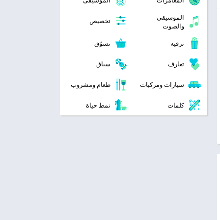
المغامرات
الموسيقى
الموسيقى
تخصيص
والصوت
ترفيه
تسوّق
تعارف
سباق
سيارات ومركبات
طعام ومشروب
كلمات
نمط حياة