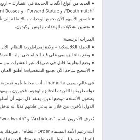
● العديد من أنواع الألعاب الجديدة في انتظارك – ار
“Deathmatch”، و Forward Statue ، و Mini Bosses وغيرها الكثير!
● تلتصق الأسهم الآن بجميع الوحدات ، بالإضافة إلى 
● تحسين تشكيلات الوحدات وقوس أركيدون.
الميزات الرئيسية:
● الحملة الكلاسيكية – ولادة إمبراطورية النظام. الآن مع 6 مستويات مكا
● وضع بقاء الزومبي على قيد الحياة حتى نهاية اللعبة!
● وضع البطولة! قاتل في طريقك عبر العشرات من منافس
● الأسطح متاحة الآن لجميع الشخصيات! أطلق العنان لأ
في عالم يسمى Inamorta ، أنت مح
دولة طريقتها الفريدة للدفاع والهجوم. فخورون بمهنتهم
يضعون الأسلحة موضع الدين. يعتقد كل منهم أن أسلوب
الدول الأخرى من خلال ما يدعي قادتهم كذبًا أنه تدخ
يُعرف الآخرون باسم: “Archidons” و “Swordwrath” و “Magikill” و “Speartons”.
أنت زعيم الأمة المسماة rder
للتسلل من قبل الدول المحيطة. فرصتك الوحيدة للدفا