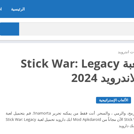
الرئيسية
اف
 اندرويد
تحميل لعبة Stick War: Legacy
رويد 2024
الألعاب الإستراتيجية
تعلم طريقة السيف، والرمح، والرمي ، والسحر. أنت فقط من يمكنه تحرير Inamorta!. قم بتحميل لعبة
تحميل لعبة Stick War: Legacy الآن مجاناً من Mod Apkdaroid ابك دارويد تحميل لعبة Stick War: Legacy