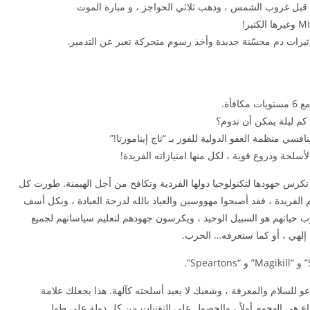
بح قبل غروب الشمس ، وذهب ثلاثي الحواجز ، و مبارة الموت
تأثيرات دم محسّنة جديدة وأخذ رسوم متحركة تعبر عن التدمير.
فأة.
 كم ليلة يمكن أن تدوم؟
ي منظمة العفو الدولية للفوز بـ “تاج إينامورتا!”
سلحة ودروع قوية ، لكل منها امتيازاته الفريدة!
اط بأمم تمييزية تكرس جهودها لتكنولوجيا دولها الفردية وتكافح من أجل الهيمنة. طورت كل
 الفريدة ، فقد أصبحوا مهووسين والعياذ بالله لدرجة العبادة ، وبكل أسف
 حياتهم هو السبيل الوحيد ، ويكرسون جهودهم لتعليم سياساتهم لجميع
ل إلهي ، أو كما ستعرفه… الحرب.
O “النظام” ، طريقك يدعو للسلام والمعرفة ، وشعبك لا يعبد أسلحته كآلهة. هذا يجعلك علامة
ع هي الهجوم أولاً ، والحصول على التقنيات من كل دولة على طول