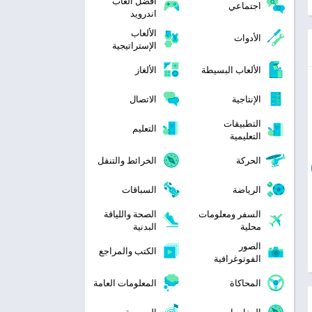
افضل العاب
اجتماعي
اندرويد
الألعاب
الأدوات
الإستراتيجية
الألعاب البسيطة
الألغاز
الإنتاجية
الاتصال
التطبيقات
التعليم
التعليمية
الحركة
الخرائط والتنقل
الرياضة
السباقات
السفر ومعلومات
الصحة واللياقة
محلية
البدنية
الصور
الكتب والمراجع
الفوتوغرافية
المحاكاة
المعلومات العامة