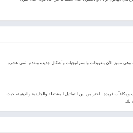
 البطولة Crown of Inamorta بالكامل. وهي تتميز الآن بتعويذات واستراتيجيات وأشكال جديدة وتقدم اثنتي عشرة
كافآت فريدة . اختر من بين التماثيل المشتعلة والجليدية والذهبية، حيث
 بك.