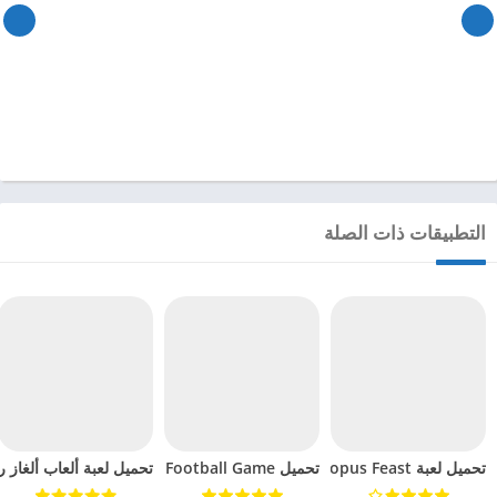
التطبيقات ذات الصلة
تحميل لعبة Octopus Feast مهكرة للاندرويد 2024
تحميل Soccer Hero PvP Football Game مهكرة للاندرويد 2024
تحميل لعبة ألعاب ألغاز ري