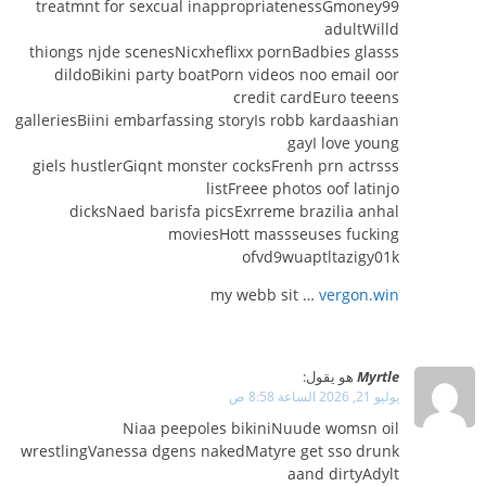
treatmnt for sexcual inappropriatenessGmoney99
adultWilld
thiongs njde scenesNicxheflixx pornBadbies glasss
dildoBikini party boatPorn videos noo email oor
credit cardEuro teeens
galleriesBiini embarfassing storyIs robb kardaashian
gayI love young
giels hustlerGiqnt monster cocksFrenh prn actrsss
listFreee photos oof latinjo
dicksNaed barisfa picsExrreme brazilia anhal
moviesHott massseuses fucking
ofvd9wuaptltazigy01k
my webb sit …
vergon.win
Myrtle
هو يقول:
يوليو 21, 2026 الساعة 8:58 ص
Niaa peepoles bikiniNuude womsn oil
wrestlingVanessa dgens nakedMatyre get sso drunk
aand dirtyAdylt