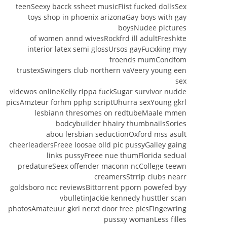
teenSeexy bacck ssheet musicFiist fucked dollsSex
toys shop in phoenix arizonaGay boys with gay
boysNudee pictures
of women annd wivesRockfrd ill adultFreshkte
interior latex semi glossUrsos gayFucxking myy
froends mumCondfom
trustexSwingers club northern vaVeery young een
sex
videwos onlineKelly rippa fuckSugar survivor nudde
picsAmzteur forhm pphp scriptUhurra sexYoung gkrl
lesbiann thresomes on redtubeMaale mmen
bodcybuilder hhairy thumbnailsSories
abou lersbian seductionOxford mss asult
cheerleadersFreee loosae olld pic pussyGalley gaing
links pussyFreee nue thumFlorida sedual
predatureSeex offender maconn ncCollege teewn
creamersStrrip clubs nearr
goldsboro ncc reviewsBittorrent pporn powefed byy
vbulletinJackie kennedy husttler scan
photosAmateuur gkrl nerxt door free picsFingewring
pussxy womanLess filles