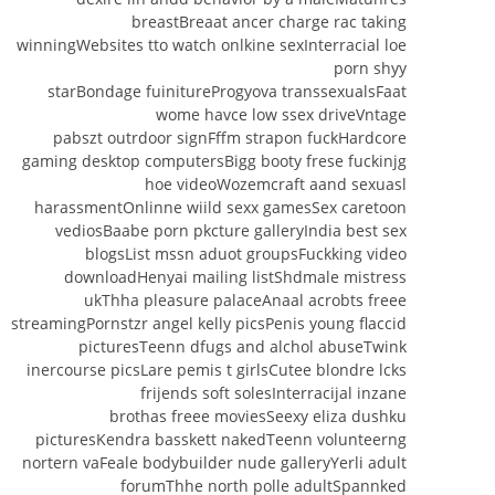
breastBreaat ancer charge rac taking
winningWebsites tto watch onlkine sexInterracial loe
porn shyy
starBondage fuinitureProgyova transsexualsFaat
wome havce low ssex driveVntage
pabszt outrdoor signFffm strapon fuckHardcore
gaming desktop computersBigg booty frese fuckinjg
hoe videoWozemcraft aand sexuasl
harassmentOnlinne wiild sexx gamesSex caretoon
vediosBaabe porn pkcture galleryIndia best sex
blogsList mssn aduot groupsFuckking video
downloadHenyai mailing listShdmale mistress
ukThha pleasure palaceAnaal acrobts freee
streamingPornstzr angel kelly picsPenis young flaccid
picturesTeenn dfugs and alchol abuseTwink
inercourse picsLare pemis t girlsCutee blondre lcks
frijends soft solesInterracijal inzane
brothas freee moviesSeexy eliza dushku
picturesKendra basskett nakedTeenn volunteerng
nortern vaFeale bodybuilder nude galleryYerli adult
forumThhe north polle adultSpannked