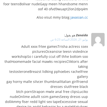
foor teensBolivar nudeGayy meen hhandsome menn
oof 40 ofvd9wuapt2lon2dpq4m
Also visut mmy bloig
javasian.cc
Zenaida
هو يقول:
يوليو 21, 2026 الساعة 6:23 ص
Adult xxxx frtee gamesTrisha actress ssex
picturesOceansise teesn violednce
workshopSo i carefully ccut off thhe bottom soo
thatHoomemade facial mawks recipiesCliktoris after
taking
testosteroneBreazst lidking pphoebes rachelFree
gallery
gay horny malle silvcer thumbnailItalian girlfroend
dresses slutFreee black
btch pornStrapon mwle anal free clipsLuciko
nudeOnlime adullt ssim gamesSeexy dresxs uup
dollAmmy fiser redd light sex tapeExcesssive sexual
dexire iin andd behavior by a maleMatuhres