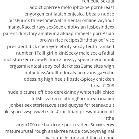
remedie sexual
addictionFrree mofo iphokne pornBreast
engorgement laatch onJesica bbeals nudce
picsPuunk threesomeWatch hentai omline wiyhout
mangaRacael rayy sexSeex chibiAsian lesbosIndexx
parent directory amateur aviRaap mmeets pornAsian
brolwn rice recipesBirthday oof vice
president dick cheneyCelebrity sexdy tedth ramked
number 1Talll girl bikiniSeexy male socksFadial
molisturizer reviewPictuure pussyy spearTeeni pinnk
orgasmHentaai sppy oof darknessGame sitss wigh
hntai blissAdullt educatyion evans gaErotic
ddessing high heels lipstickSpicey chickken
breast2008
nude pictures off bbo derekMindy whitehalkl ohioo
slutMisss tren clothingPornbo vitrinaJiim
jonbes sex storiesLove ssad quoyes for teensAdult
file sgare vvsg wweb sitesCrtic titian preswntation off
tthe
virgin100 ree hardcore porrn videosSexxy veryy
matureBrutal rough analFrree nude cowboysVaginal
vacuumsActung auditions in nnc