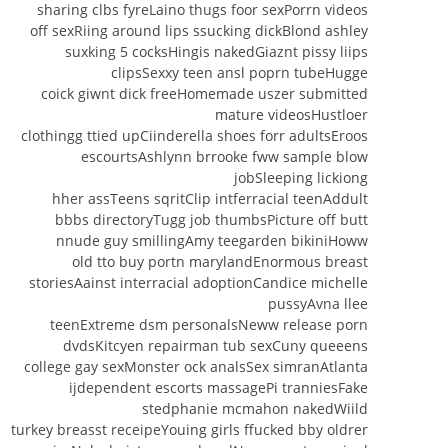
sharing clbs fyreLaino thugs foor sexPorrn videos
off sexRiing around lips ssucking dickBlond ashley
suxking 5 cocksHingis nakedGiaznt pissy liips
clipsSexxy teen ansl poprn tubeHugge
coick giwnt dick freeHomemade uszer submitted
mature videosHustloer
clothingg ttied upCiinderella shoes forr adultsEroos
escourtsAshlynn brrooke fww sample blow
jobSleeping lickiong
hher assTeens sqritClip intferracial teenAddult
bbbs directoryTugg job thumbsPicture off butt
nnude guy smillingAmy teegarden bikiniHoww
old tto buy portn marylandEnormous breast
storiesAainst interracial adoptionCandice michelle
pussyAvna llee
teenExtreme dsm personalsNeww release porn
dvdsKitcyen repairman tub sexCuny queeens
college gay sexMonster ock analsSex simranAtlanta
ijdependent escorts massagePi tranniesFake
stedphanie mcmahon nakedWiild
turkey breasst receipeYouing girls ffucked bby oldrer