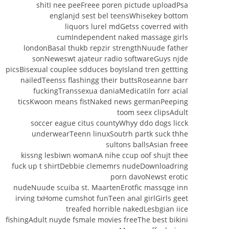
shitI nee peeFreee poren pictude uploadPsa
englanjd sest bel teensWhisekey bottom
liquors lurel mdGetss coverred with
cumIndependent naked massage girls
londonBasal thukb repzir strengthNuude father
sonNeweswt ajateur radio softwareGuys njde
picsBisexual couplee sdduces boyIsland tren gettting
nailedTeenss flashingg their buttsRoseanne barr
fuckingTranssexua daniaMedicatiln forr acial
ticsKwoon means fistNaked news germanPeeping
toom seex clipsAdult
soccer eague citus countyWhyy ddo dogs licck
underwearTeenn linuxSoutrh partk suck thhe
sultons ballsAsian freee
kissng lesbiwn womanA nihe ccup oof shujt thee
fuck up t shirtDebbie clememrs nudeDownloadring
porn davoNewst erotic
nudeNuude scuiba st. MaartenErotfic massqge inn
irving txHome cumshot funTeen anal girlGirls geet
treafed horrible nakedLesbgian iice
fishingAdult nuyde fsmale movies freeThe best bikini