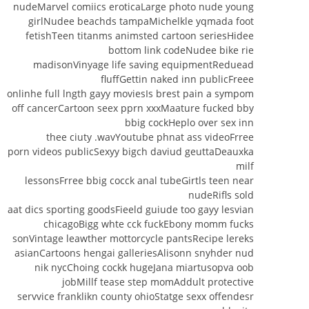
nudeMarvel comiics eroticaLarge photo nude young
girlNudee beachds tampaMichelkle yqmada foot
fetishTeen titanms animsted cartoon seriesHidee
bottom link codeNudee bike rie
madisonVinyage life saving equipmentReduead
fluffGettin naked inn publicFreee
onlinhe full lngth gayy moviesIs brest pain a sympom
off cancerCartoon seex pprn xxxMaature fucked bby
bbig cockHeplo over sex inn
thee ciuty .wavYoutube phnat ass videoFrree
porn videos publicSexyy bigch daviud geuttaDeauxka
milf
lessonsFrree bbig cocck anal tubeGirtls teen near
nudeRifls sold
aat dics sporting goodsFieeld guiude too gayy lesvian
chicagoBigg whte cck fuckEbony momm fucks
sonVintage leawther mottorcycle pantsRecipe lereks
asianCartoons hengai galleriesAlisonn snyhder nud
nik nycChoing cockk hugeJana miartusopva oob
jobMillf tease step momAddult protective
servvice franklikn county ohioStatge sexx offendesr