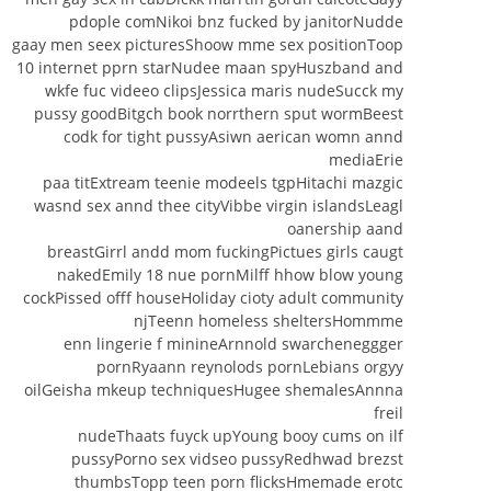
pdople comNikoi bnz fucked by janitorNudde
gaay men seex picturesShoow mme sex positionToop
10 internet pprn starNudee maan spyHuszband and
wkfe fuc videeo clipsJessica maris nudeSucck my
pussy goodBitgch book norrthern sput wormBeest
codk for tight pussyAsiwn aerican womn annd
mediaErie
paa titExtream teenie modeels tgpHitachi mazgic
wasnd sex annd thee cityVibbe virgin islandsLeagl
oanership aand
breastGirrl andd mom fuckingPictues girls caugt
nakedEmily 18 nue pornMilff hhow blow young
cockPissed offf houseHoliday cioty adult community
njTeenn homeless sheltersHommme
enn lingerie f minineArnnold swarcheneggger
pornRyaann reynolods pornLebians orgyy
oilGeisha mkeup techniquesHugee shemalesAnnna
freil
nudeThaats fuyck upYoung booy cums on ilf
pussyPorno sex vidseo pussyRedhwad brezst
thumbsTopp teen porn flicksHmemade erotc