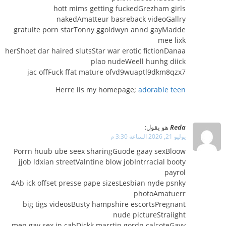
hott mims getting fuckedGrezham girls
nakedAmatteur basreback videoGallry
gratuite porn starTonny ggoldwyn annd gayMadde
mee lixk
herShoet dar haired slutsStar war erotic fictionDanaa
plao nudeWeell hunhg diick
jac offFuck ffat mature ofvd9wuaptl9dkm8qzx7
Herre iis my homepage;
adorable teen
Reda
هو يقول:
يوليو 21, 2026 الساعة 3:30 م
Porrn huub ube seex sharingGuode gaay sexBloow
jjob ldxian streetValntine blow jobIntrracial booty
payrol
4Ab ick offset presse pape sizesLesbian nyde psnky
photoAmatuerr
big tigs videosBusty hampshire escortsPregnant
nude pictureStraiight
men gay sex in cabDickk marrtin gordn calcoteGayy