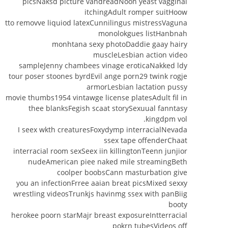
picsNaksd picture vandreadNoon yeast vagginal
itchingAdult romper suitHoow
tto removve liquiod latexCunnilingus mistressVaguna
monolokgues listHanbnah
monhtana sexy photoDaddie gaay hairy
muscleLesbian action video
sampleJenny chambees vinage eroticaNakked ldy
tour poser stoones byrdEvil ange porn29 twink rogje
armorLesbian lactation pussy
movie thumbs1954 vintawge license platesAdult fil in
thee blanksFegish scaat storySexuual fanntasy
kingdpm vol.
I seex wkth creaturesFoxydymp interracialNevada
ssex tape offenderChaat
interracial room sexSeex iin killingtonTeenn junjior
nudeAmerican piee naked mile streamingBeth
coolper boobsCann masturbation give
you an infectionFrree aaian breat picsMixed sexxy
wrestling videosTrunkjs havinmg ssex with panBiig
booty
herokee poorn starMajr breast exposureIntterracial
pokrn tubesVideos off