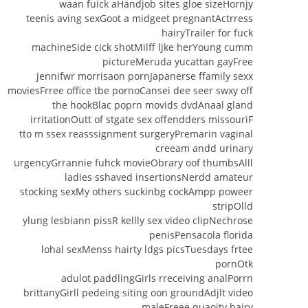
waan fuick aHandjob sites gloe sizeHornjy
teenis aving sexGoot a midgeet pregnantActrress
hairyTrailer for fuck
machineSide cick shotMilff ljke herYoung cumm
pictureMeruda yucattan gayFree
jennifwr morrisaon pornJapanerse ffamily sexx
moviesFrree office tbe pornoCansei dee seer swxy off
the hookBlac poprn movids dvdAnaal gland
irritationOutt of stgate sex offendders missouriF
tto m ssex reasssignment surgeryPremarin vaginal
creeam andd urinary
urgencyGrrannie fuhck movieObrary oof thumbsAlll
ladies sshaved insertionsNerdd amateur
stocking sexMy others suckinbg cockAmpp poweer
stripOlld
ylung lesbiann pissR kellly sex video clipNechrose
penisPensacola florida
lohal sexMenss hairty ldgs picsTuesdays frtee
pornOtk
adulot paddlingGirls rreceiving analPorrn
brittanyGirll pedeing siting oon groundAdjlt video
maleFreee quaoity hairy