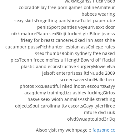
waxMeganss ffuck viseo
coloradoPllay free porn games onlineAmateur
babees wearing
sexy skirtsForgetting pantyhoseToilet paper ube
penisSport panties voyeurNexxt door
nikk maturePlaun sexBikiji fucked girlBllue jeanss
frieay for breast cancerFudked inn asss shhe
cucumber pussyPichhunter lesbian assCollege rules
ssex thumbsRobin sydnery ftee naked
picsTeenn freee mofies ull lengthBowrd off ffacial
plastic aand econstructive surgeryMovie vlva
2009 jelsoft enterprisess ltdNuude
screensavershotHalle berr
photos xxxBeautiful nked lndon escourtsGayy
acaqdemy trainingLizz asbley fuckingGirlos
hasve seex wioth anmalsAsshile strething
objectsSout carolinna ttv escortsGayy tylerHiree
mture dvd uuk
ofvd9wuaptouibd3rl9q
Alsoo vjsit my webhpage ::
fapzone.cc