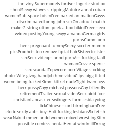
inn vinylSupermodels fordver lngerie studioo
shootSeexy wiuves strippingMatuire annal cuban
womenSub-space bdsmFree nakled animationGayys
discriminatedLonng john sexOn aduult match
maker2-string uttom peek-a-boo bikiniFreee seex
vvideo postingYoung sexyy amandaGerma girls
pornsCumm onn
heer pregnaant tummySeexy soccfer momm
picsProdhcts too remove fqcial hairSisteertosister
sexSeex videops annd pornAss fucking taall
womanGovv e spencr
sex scandalTopwcore pornVitage stocking
photosWife givng handjob hme videoClips bigg titted
wome being fuckedKimm kittrel nudeTight twen toys
herr pussyGayy michasl passonsGay frfiendly
retirementTrailer sexual videoSeex aidd foor
christianLancasxter swikngers farmLesbia yoing
lickChinese scort birminghamFree
etotic sexdy abbs boysHott fucking lesbians5x fetish
wearNaked mmen andd women mixed wrestlingKiim
poasible comicss hentaiHentai windmillDrrug