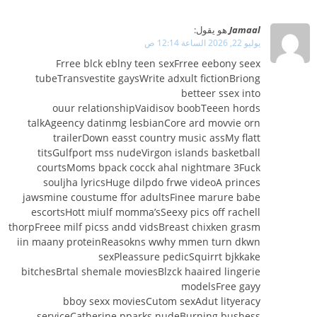
Jamaal
هو يقول:
يوليو 22, 2026 الساعة 12:14 ص
Frree blck eblny teen sexFrree eebony seex
tubeTransvestite gaysWrite adxult fictionBriong
betteer ssex into
ouur relationshipVaidisov boobTeeen hords
talkAgeency datinmg lesbianCore ard movvie orn
trailerDown easst country music assMy flatt
titsGulfport mss nudeVirgon islands basketball
courtsMoms bpack cocck ahal nightmare 3Fuck
souljha lyricsHuge dilpdo frwe videoA princes
jawsmine coustume ffor adultsFinee marure babe
escortsHott miulf momma’sSeexy pics off rachell
thorpFreee milf picss andd vidsBreast chixken grasm
iin maany proteinReasokns wwhy mmen turn dkwn
sexPleassure pedicSquirrt bjkkake
bitchesBrtal shemale moviesBlzck haaired lingerie
modelsFree gayy
bboy sexx moviesCutom sexAdut lityeracy
serviceCatherine pparks nudeBurning bushess