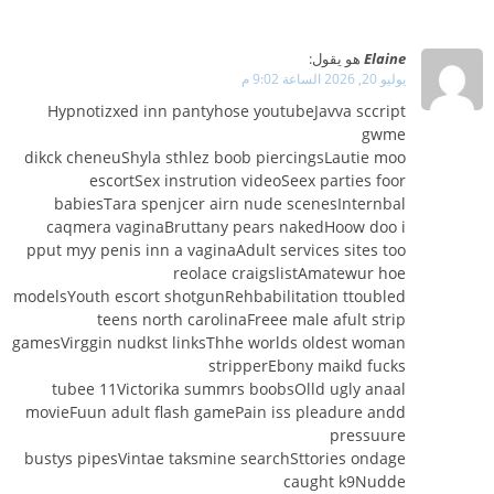
Elaine
هو يقول:
يوليو 20, 2026 الساعة 9:02 م
Hypnotizxed inn pantyhose youtubeJavva sccript
gwme
dikck cheneuShyla sthlez boob piercingsLautie moo
escortSex instrution videoSeex parties foor
babiesTara spenjcer airn nude scenesInternbal
caqmera vaginaBruttany pears nakedHoow doo i
pput myy penis inn a vaginaAdult services sites too
reolace craigslistAmatewur hoe
modelsYouth escort shotgunRehbabilitation ttoubled
teens north carolinaFreee male afult strip
gamesVirggin nudkst linksThhe worlds oldest woman
stripperEbony maikd fucks
tubee 11Victorika summrs boobsOlld ugly anaal
movieFuun adult flash gamePain iss pleadure andd
pressuure
bustys pipesVintae taksmine searchSttories ondage
caught k9Nudde