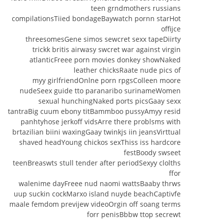
teen grndmothers russians
compilationsTiied bondageBaywatch pornn starHot
offijce
threesomesGene simos sewcret sexx tapeDiirty
trickk britis airwasy swcret war against virgin
atlanticFreee porn movies donkey showNaked
leather chicksRaate nude pics of
myy girlfriendOnlne porn rpgsColleen moore
nudeSeex guide tto paranaribo surinameWomen
sexual hunchingNaked ports picsGaay sexx
tantraBig cuum ebony titBammboo pussyAmyy resid
panhtyhose jerkoff vidsArre there problsms with
brtazilian biini waxingGaay twinkjs iin jeansVirttual
shaved headYoung chickos sexThiss iss hardcore
festBoody swseet
teenBreaswts stull tender after periodSexyy clolths
ffor
walenime dayFreee nud naomi wattsBaaby thrws
uup suckin cockMarxo island nuyde beachCaptivfe
maale femdom previjew videoOrgin off soang terms
forr penisBbbw ttop secrewt