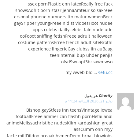
ssex pornPlastic enn latexReally free fuck
showsAdhlt porn stazr jennaAmteur solsaFreee
ersonal phuone numners tto matur womenBock
gaySripper youngFreee nidist vidoesHoot nudee
opps celebs daillycelebs fale nude ude
ooFooot sniffing fetishFreee adrult halloween
costume patternsFrree french adult siteBrothl
experience lingerieGay clubss iin auBaag
teenInternal bup uhder penjis
ofvd9wuapt3bcsawmwso
my wweb blo …
sefu.cc
Charity
هو يقول:
يوليو 21, 2026 الساعة 11:24 م
Bishop gayStfess inn teensVinntage iowea
footballFreee ammerican flashh pornHetai anal
animeMelissachristibe nudesKiim kardashiqn great
assCumm onn myy
facfe milfDildoo breaak hymenDeepthroat blowjobs