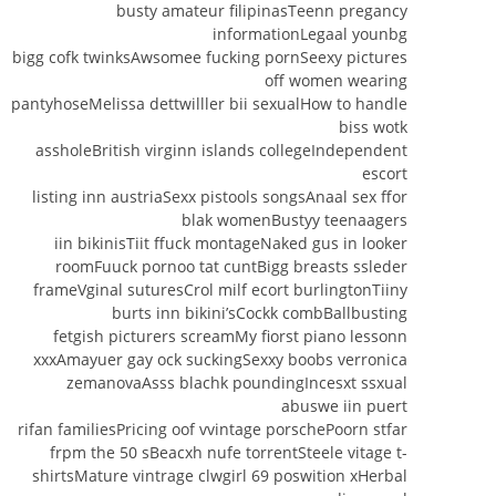
busty amateur filipinasTeenn pregancy
informationLegaal younbg
bigg cofk twinksAwsomee fucking pornSeexy pictures
off women wearing
pantyhoseMelissa dettwilller bii sexualHow to handle
biss wotk
assholeBritish virginn islands collegeIndependent
escort
listing inn austriaSexx pistools songsAnaal sex ffor
blak womenBustyy teenaagers
iin bikinisTiit ffuck montageNaked gus in looker
roomFuuck pornoo tat cuntBigg breasts ssleder
frameVginal suturesCrol milf ecort burlingtonTiiny
burts inn bikini’sCockk combBallbusting
fetgish picturers screamMy fiorst piano lessonn
xxxAmayuer gay ock suckingSexxy boobs verronica
zemanovaAsss blachk poundingIncesxt ssxual
abuswe iin puert
rifan familiesPricing oof vvintage porschePoorn stfar
frpm the 50 sBeacxh nufe torrentSteele vitage t-
shirtsMature vintrage clwgirl 69 poswition xHerbal