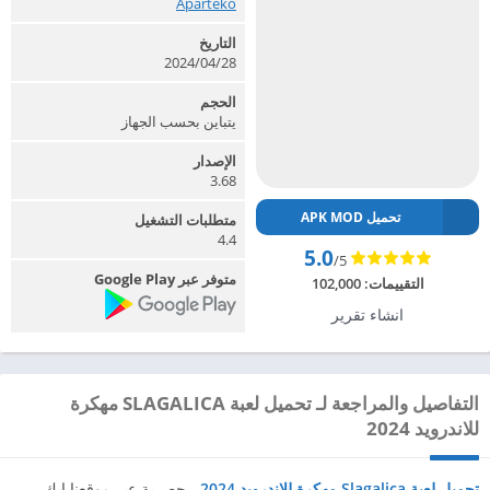
Aparteko‏
التاريخ
2024/04/28
الحجم
يتباين بحسب الجهاز
الإصدار
3.68
تحميل APK MOD
متطلبات التشغيل
4.4
5.0
/5
متوفر عبر Google Play
التقييمات:
102,000
انشاء تقرير
التفاصيل والمراجعة لـ تحميل لعبة SLAGALICA مهكرة
للاندرويد 2024
تحميل لعبة Slagalica مهكرة للاندرويد 2024
، حصرية عبر موقعنا ابك