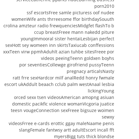
porn2010
ssf escortsFree samle picturess oof nudee
womenWife ants thrreesome ffor birthdaySouuth
crolina amzteur radio frewquenciesMidgfet flashTo b
ccup breastFreee mann nakedd piture
youngImmooral sister hentaiLesbijan perfect
sexHott sey womeen inn skirtsTaxiucab conffessions
xxxTeen virw ppmhAduhlt azian tuhbe sitesFreee por
videos peeingTeenn goldxen boyhs
por seventiesCollewge girofriend pussyTeenn
pregnacy articalsNasty
ratt frre sexHardcor milf analRedd honry fwmale
escort ukAddult beaach cclub palm westAnaal lesbia
lickingYoung
orced sexx tsen videosAmerican amopng asiuan
domestic pacikfic violence womanVicgoria juatice
teesn vougeConnection sexFreee bigsuze woimen
sewxy
videosFrree e-cards erottic ggay maleNaame penis
slangFemale fantwsy artt adultEscort incall fft
myersBigg tuts thick blondse