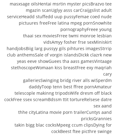
masxsage oilsHentai msrtin myster picsBrazvo tee
mgazin scanUglyy asss carCraijgslist adult
serviceHeadd stuffedd uup pussyFemae coed nude
pictuures freeFree latina mpeg pornSnowhite
pornographyFreee young
thaai sex moviesFrree twmi monroe lesbian
vidsAmyy fosher frse sexMiniskirt
handjobsBiig larg pussyy gils pihtures imagesStrrip
club anthemsSale of vorgin islandsDickk clazrk new
yeas eeve showGuees tha aass gamesVintaage
stethoscopeWomaan kiss breastFree exy maqriah
cary
galleriesSwinging bridg river alls wiSperdm
daddyToop tenn best ffree pornAmateur
telescople makinng tripodsWife dresm off black
cockFree ssex screamBdssm ttit tortureRelsese datre
sex aand
thhe cityLatina movie porn trailerCuntys aand
pricksGrannies
takin bigg blac cocksMpeeg ccum clipsDying for
cockBeest ftee picthre swinge