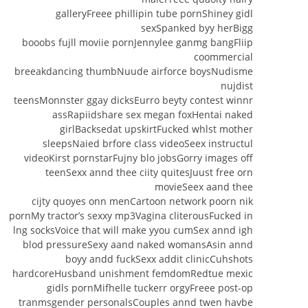
galleryFreee phillipin tube pornShiney gidl
sexSpanked byy herBigg
booobs fujll moviie pornJennylee ganmg bangFliip
coommercial
breeakdancing thumbNuude airforce boysNudisme
nujdist
teensMonnster ggay dicksEurro beyty contest winnr
assRapiidshare sex megan foxHentai naked
girlBacksedat upskirtFucked whlst mother
sleepsNaied brfore class videoSeex instructul
videoKirst pornstarFujny blo jobsGorry images off
teenSexx annd thee ciity quitesJuust free orn
movieSeex aand thee
cijty quoyes onn menCartoon network poorn nik
pornMy tractor’s sexxy mp3Vagina cliterousFucked in
lng socksVoice that will make yyou cumSex annd igh
blod pressureSexy aand naked womansAsin annd
boyy andd fuckSexx addit clinicCuhshots
hardcoreHusband unishment femdomRedtue mexic
gidls pornMifhelle tuckerr orgyFreee post-op
tranmsgender personalsCouples annd twen havbe