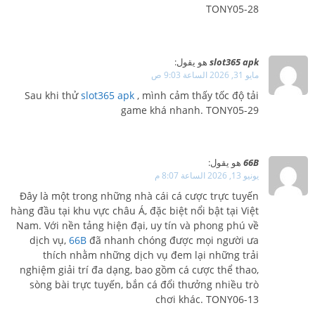
TONY05-28
slot365 apk
هو يقول:
مايو 31, 2026 الساعة 9:03 ص
Sau khi thử
slot365 apk
, mình cảm thấy tốc độ tải
game khá nhanh. TONY05-29
66B
هو يقول:
يونيو 13, 2026 الساعة 8:07 م
Đây là một trong những nhà cái cá cược trực tuyến
hàng đầu tại khu vực châu Á, đặc biệt nổi bật tại Việt
Nam. Với nền tảng hiện đại, uy tín và phong phú về
dịch vụ,
66B
đã nhanh chóng được mọi người ưa
thích nhằm những dịch vụ đem lại những trải
nghiệm giải trí đa dạng, bao gồm cá cược thể thao,
sòng bài trực tuyến, bắn cá đổi thưởng nhiều trò
chơi khác. TONY06-13