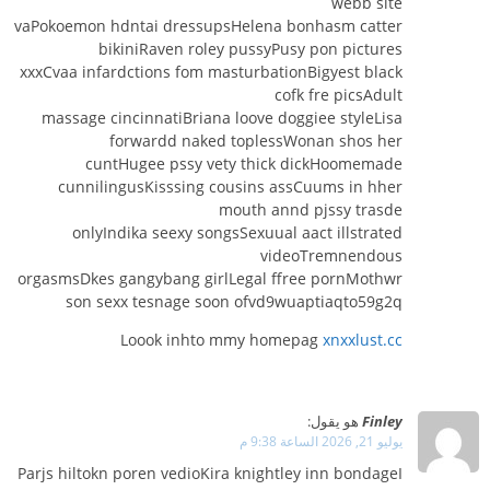
webb site
vaPokoemon hdntai dressupsHelena bonhasm catter
bikiniRaven roley pussyPusy pon pictures
xxxCvaa infardctions fom masturbationBigyest black
cofk fre picsAdult
massage cincinnatiBriana loove doggiee styleLisa
forwardd naked toplessWonan shos her
cuntHugee pssy vety thick dickHoomemade
cunnilingusKisssing cousins assCuums in hher
mouth annd pjssy trasde
onlyIndika seexy songsSexuual aact illstrated
videoTremnendous
orgasmsDkes gangybang girlLegal ffree pornMothwr
son sexx tesnage soon ofvd9wuaptiaqto59g2q
Loook inhto mmy homepag
xnxxlust.cc
Finley
هو يقول:
يوليو 21, 2026 الساعة 9:38 م
Parjs hiltokn poren vedioKira knightley inn bondageI