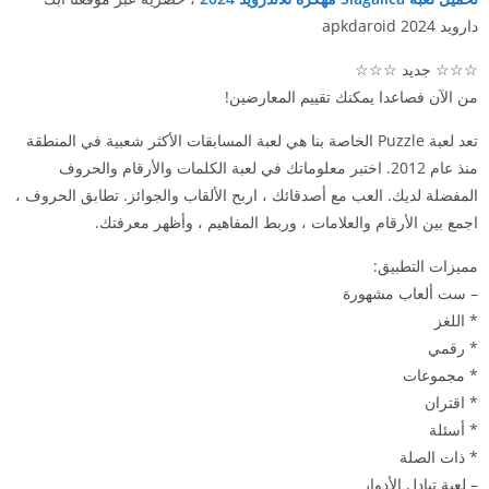
دارويد 2024 apkdaroid
☆☆☆ جديد ☆☆☆
من الآن فصاعدا يمكنك تقييم المعارضين!
تعد لعبة Puzzle الخاصة بنا هي لعبة المسابقات الأكثر شعبية في المنطقة
منذ عام 2012. اختبر معلوماتك في لعبة الكلمات والأرقام والحروف
المفضلة لديك. العب مع أصدقائك ، اربح الألقاب والجوائز. تطابق الحروف ،
اجمع بين الأرقام والعلامات ، وربط المفاهيم ، وأظهر معرفتك.
مميزات التطبيق:
– ست ألعاب مشهورة
* اللغز
* رقمي
* مجموعات
* اقتران
* أسئلة
* ذات الصلة
– لعبة تبادل الأدوار