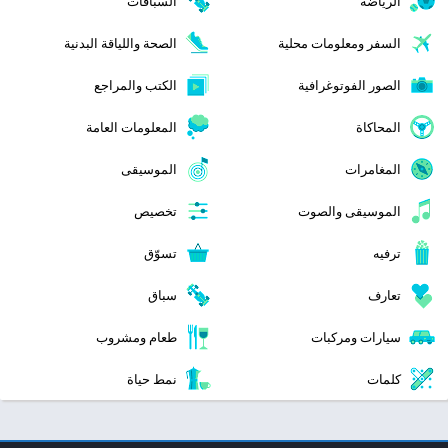
الرياضة
السباقات
السفر ومعلومات محلية
الصحة واللياقة البدنية
الصور الفوتوغرافية
الكتب والمراجع
المحاكاة
المعلومات العامة
المغامرات
الموسيقى
الموسيقى والصوت
تخصيص
ترفيه
تسوّق
تعارف
سباق
سيارات ومركبات
طعام ومشروب
كلمات
نمط حياة