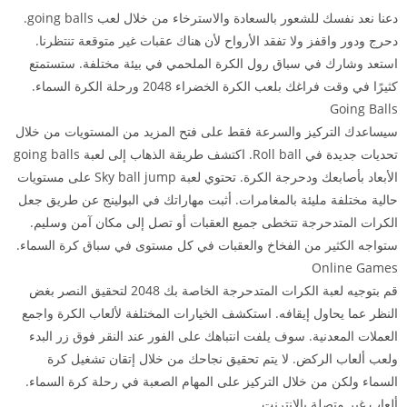
دعنا نعد نفسك للشعور بالسعادة والاسترخاء من خلال لعب going balls.
دحرج ودور واقفز ولا تفقد الأرواح لأن هناك عقبات غير متوقعة تنتظرنا.
استعد وشارك في سباق رول الكرة الملحمي في بيئة مختلفة. ستستمتع
كثيرًا في وقت فراغك بلعب الكرة الخضراء 2048 ورحلة الكرة السماء.
Going Balls
سيساعدك التركيز والسرعة فقط على فتح المزيد من المستويات من خلال
تحديات جديدة في Roll ball. اكتشف طريقة الذهاب إلى لعبة going balls
الأبعاد بأصابعك ودحرجة الكرة. تحتوي لعبة Sky ball jump على مستويات
حالية مختلفة مليئة بالمغامرات. أثبت مهاراتك في البولينج عن طريق جعل
الكرات المتدحرجة تتخطى جميع العقبات أو تصل إلى مكان آمن وسليم.
ستواجه الكثير من الفخاخ والعقبات في كل مستوى في سباق كرة السماء.
Online Games
قم بتوجيه لعبة الكرات المتدحرجة الخاصة بك 2048 لتحقيق النصر بغض
النظر عما يحاول إيقافه. استكشف الخيارات المختلفة لألعاب الكرة واجمع
العملات المعدنية. سوف يلفت انتباهك على الفور عند النقر فوق زر البدء
ولعب ألعاب الركض. لا يتم تحقيق نجاحك من خلال إتقان تشغيل كرة
السماء ولكن من خلال التركيز على المهام الصعبة في رحلة كرة السماء.
ألعاب غير متصلة بالإنترنت