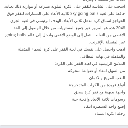
اسحب على الشاشة للقفز على الكرة الملونة بسرعة أو موازنة ذلك بعناية.
حافظ على لعبة Sky going balls ثلاثية الأبعاد على المسارات للقفز فوق
الحواجز لسباق كرة مذهل ثلاثي الأبعاد. الهدف الرئيسي في لعبة الجري
2048 هذه هو المرور عبر جميع المستويات من خلال الوصول إلى الحد
الأقصى من النقاط. انتقل إلى الوضع الأفقي وادخل إلى عالم going balls
غير المتصلة بالإنترنت.
اذهب واحصل على نفسك في لعبة القفز على كرة السماء المذهلة
والمذهلة في نهاية المطاف.
الملامح الرئيسية في لعبة القفز على الكرة:
من السهل انتقاد أو ضوابط متحركة
اللعب المريح والادمان
أنواع فريدة من الكرات المتدحرجة
واجهة بديهية مع قفز كرة سحق
رسومات ثلاثية الأبعاد واقعية حية
إصبع واحد السيطرة انتقاد
رحلة الكرة السماء