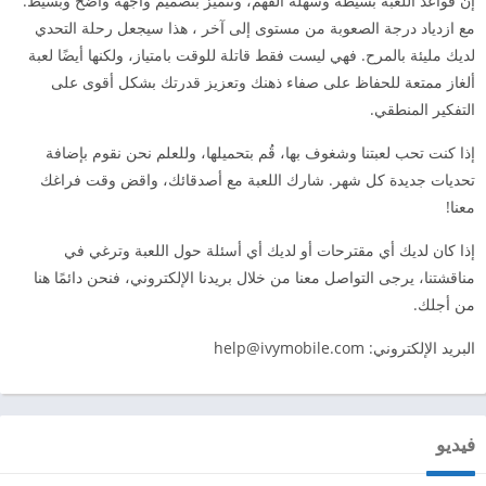
إن قواعد اللعبة بسيطة وسهلة الفهم، وتتميز بتصميم واجهة واضح وبسيط.
مع ازدياد درجة الصعوبة من مستوى إلى آخر ، هذا سيجعل رحلة التحدي
لديك مليئة بالمرح. فهي ليست فقط قاتلة للوقت بامتياز، ولكنها أيضًا لعبة
ألغاز ممتعة للحفاظ على صفاء ذهنك وتعزيز قدرتك بشكل أقوى على
التفكير المنطقي.
إذا كنت تحب لعبتنا وشغوف بها، قُم بتحميلها، وللعلم نحن نقوم بإضافة
تحديات جديدة كل شهر. شارك اللعبة مع أصدقائك، واقض وقت فراغك
معنا!
إذا كان لديك أي مقترحات أو لديك أي أسئلة حول اللعبة وترغي في
مناقشتنا، يرجى التواصل معنا من خلال بريدنا الإلكتروني، فنحن دائمًا هنا
من أجلك.
البريد الإلكتروني:
help@ivymobile.com
فيديو