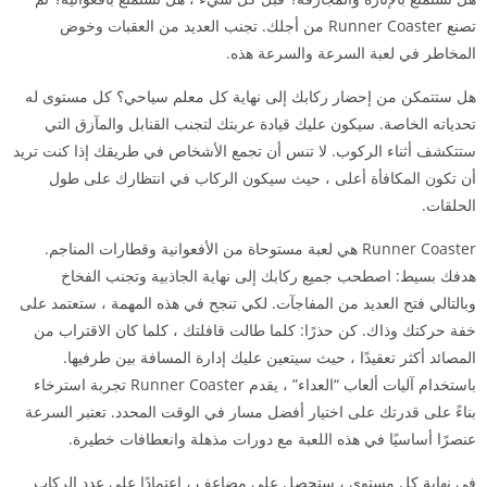
تصنع Runner Coaster من أجلك. تجنب العديد من العقبات وخوض
المخاطر في لعبة السرعة والسرعة هذه.
هل ستتمكن من إحضار ركابك إلى نهاية كل معلم سياحي؟ كل مستوى له
تحدياته الخاصة. سيكون عليك قيادة عربتك لتجنب القنابل والمآزق التي
ستتكشف أثناء الركوب. لا تنس أن تجمع الأشخاص في طريقك إذا كنت تريد
أن تكون المكافأة أعلى ، حيث سيكون الركاب في انتظارك على طول
الحلقات.
Runner Coaster هي لعبة مستوحاة من الأفعوانية وقطارات المناجم.
هدفك بسيط: اصطحب جميع ركابك إلى نهاية الجاذبية وتجنب الفخاخ
وبالتالي فتح العديد من المفاجآت. لكي تنجح في هذه المهمة ، ستعتمد على
خفة حركتك وذاك. كن حذرًا: كلما طالت قافلتك ، كلما كان الاقتراب من
المصائد أكثر تعقيدًا ، حيث سيتعين عليك إدارة المسافة بين طرفيها.
باستخدام آليات ألعاب “العداء” ، يقدم Runner Coaster تجربة استرخاء
بناءً على قدرتك على اختيار أفضل مسار في الوقت المحدد. تعتبر السرعة
عنصرًا أساسيًا في هذه اللعبة مع دورات مذهلة وانعطافات خطيرة.
في نهاية كل مستوى ، ستحصل على مضاعف ، اعتمادًا على عدد الركاب