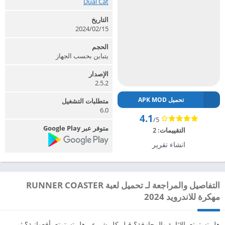
Dual Cat‏
التاريخ
2024/02/15
الحجم
يتباين بحسب الجهاز
الإصدار
2.5.2
تحميل APK MOD
متطلبات التشغيل
6.0
4.1
/5
متوفر عبر Google Play
التقييمات:
2
انشاء تقرير
التفاصيل والمراجعة لـ تحميل لعبة RUNNER COASTER
مهكرة للاندرويد 2024
هل تستمتع بالإثارة والمجازفة؟ قبل كل شيء ، هل تستمتع بأفعوانية؟ ثم