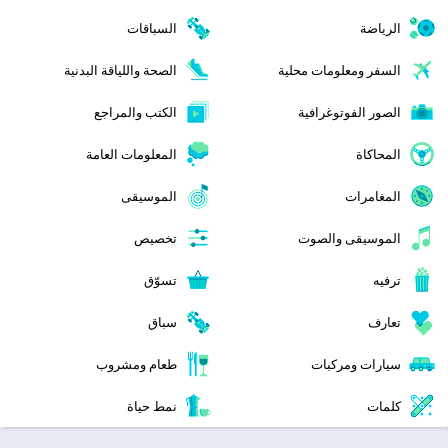
الرياضة
السباقات
السفر ومعلومات محلية
الصحة واللياقة البدنية
الصور الفوتوغرافية
الكتب والمراجع
المحاكاة
المعلومات العامة
المغامرات
الموسيقى
الموسيقى والصوت
تخصيص
ترفيه
تسوّق
تعارف
سباق
سيارات ومركبات
طعام ومشروب
كلمات
نمط حياة