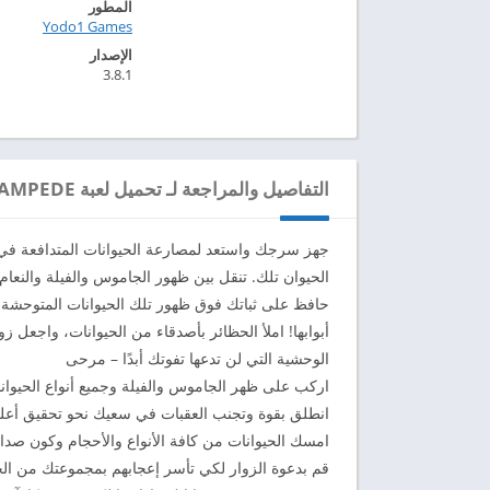
المطور
Yodo1 Games‏
الإصدار
3.8.1
التفاصيل والمراجعة لـ تحميل لعبة RODEO STAMPEDE مهكرة للاندرويد 2024
جهز سرجك واستعد لمصارعة الحيوانات المتدافعة في هذا
الحيوان تلك. تنقل بين ظهور الجاموس والفيلة والنعام 
حافظ على ثباتك فوق ظهور تلك الحيوانات المتوحشة، و
أبوابها! املأ الحظائر بأصدقاء من الحيوانات، واجعل
الوحشية التي لن تدعها تفوتك أبدًا – مرحى
اركب على ظهر الجاموس والفيلة وجميع أنواع الحيوان
انطلق بقوة وتجنب العقبات في سعيك نحو تحقيق أعل
امسك الحيوانات من كافة الأنواع والأحجام وكون صدا
قم بدعوة الزوار لكي تأسر إعجابهم بمجموعتك من الح