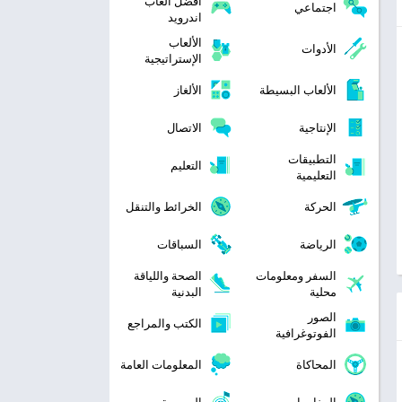
افضل العاب
اجتماعي
اندرويد
الألعاب
الأدوات
الإستراتيجية
الألعاب البسيطة
الألغاز
الإنتاجية
الاتصال
التطبيقات
التعليم
التعليمية
الحركة
الخرائط والتنقل
الرياضة
السباقات
السفر ومعلومات
الصحة واللياقة
محلية
البدنية
الصور
الكتب والمراجع
الفوتوغرافية
المحاكاة
المعلومات العامة