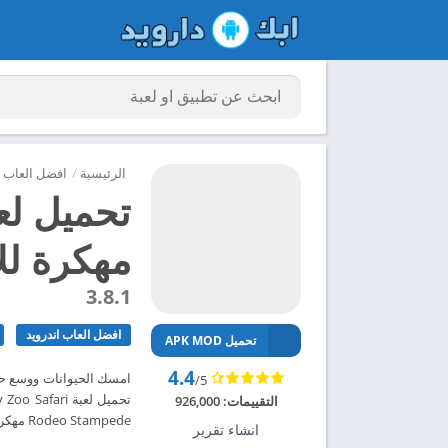
الرئيسية
/
افضل العاب ا
مهكرة للاند
3.8.1
افضل العاب اندرويد
تحميل APK MOD
4.4
امسك الحيوانات ووسع حدي
/5
التقييمات:
926,000
Rodeo Stampede مهكرة للاندرويد 2024 – ابك دارويد
انشاء تقرير