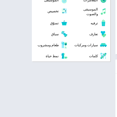
المغامرات
الموسيقى
الموسيقى
تخصيص
والصوت
ترفيه
تسوّق
تعارف
سباق
سيارات ومركبات
طعام ومشروب
كلمات
نمط حياة