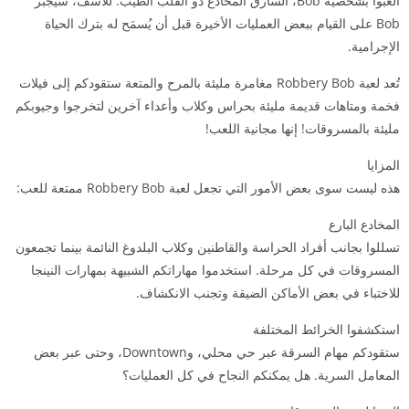
العبوا بشخصية Bob، السارق المخادع ذو القلب الطيب. للأسف، سيُجبَر
Bob على القيام ببعض العمليات الأخيرة قبل أن يُسمَح له بترك الحياة
الإجرامية.
تُعد لعبة Robbery Bob مغامرة مليئة بالمرح والمتعة ستقودكم إلى فيلات
فخمة ومتاهات قديمة مليئة بحراس وكلاب وأعداء آخرين لتخرجوا وجيوبكم
مليئة بالمسروقات! إنها مجانية اللعب!
المزايا
هذه ليست سوى بعض الأمور التي تجعل لعبة Robbery Bob ممتعة للعب:
المخادع البارع
تسللوا بجانب أفراد الحراسة والقاطنين وكلاب البلدوغ النائمة بينما تجمعون
المسروقات في كل مرحلة. استخدموا مهاراتكم الشبيهة بمهارات النينجا
للاختباء في بعض الأماكن الضيقة وتجنب الانكشاف.
استكشفوا الخرائط المختلفة
ستقودكم مهام السرقة عبر حي محلي، وDowntown، وحتى عبر بعض
المعامل السرية. هل يمكنكم النجاح في كل العمليات؟