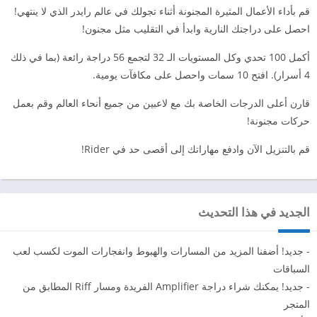
قم بأداء الأعمال المثيرة المجنونة أثناء تجولك في عالم رايدر الذي لا ينتهي!
احصل على دراجتك النارية وابدأ في التقليب مثل مجنون!
أكمل 100 تحدي وكل المستويات الـ 32 لتجمع 56 دراجة رائعة (بما في ذلك
4 أسرار). افتح 10 سمات واحصل على مكافآت يومية.
قارن أعلى الدرجات الخاصة بك مع لاعبين من جميع أنحاء العالم وقم بعمل
حركات مجنونة!
قم بالتنزيل الآن وادفع مهاراتك إلى أقصى حد في Rider!
الجديد في هذا التحديث
- جديد! أضفنا المزيد من المسارات والهبوط وانفجارات الموت لكسب لعب
السباقات
- جديد! يمكنك شراء دراجة Amplifier الفريدة ومسار Riff المطابق من
المتجر