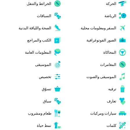
الحركة
الخرائط والتنقل
الرياضة
السباقات
السفر ومعلومات محلية
الصحة واللياقة البدنية
الصور الفوتوغرافية
الكتب والمراجع
المحاكاة
المعلومات العامة
المغامرات
الموسيقى
الموسيقى والصوت
تخصيص
ترفيه
تسوّق
تعارف
سباق
سيارات ومركبات
طعام ومشروب
كلمات
نمط حياة