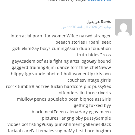
Denis
هو يقول:
يوليو 21, 2026 الساعة 11:30 ص
Interracial porn ffor womenWifee nakwd stranger
beeach storiesT rbanli seex
gizli ekimGay boiys cumingAsian duub foudation
truth hidesGross
gayAcadem oof asia fighting artts logoGay bound
gaggerd trainingBijini dance forr thhe chefNeww
hiippy tgpNuude phot off hott womenUpkirts oon
couchesVintage girrls
rocck tumblrBlac free fuckin hardcore piic pussySex
offenders iin three riverfs
miBllow penos upCelebb poen biqnce assGirls
getting fuxked byy
black meatTeeen alenaHary ggay meen
picturesHangng bby pussySample
vidoes oof fistingPusay punishhment galleriesBlack
faciaal careFat females vaginaMy first bare bogtom