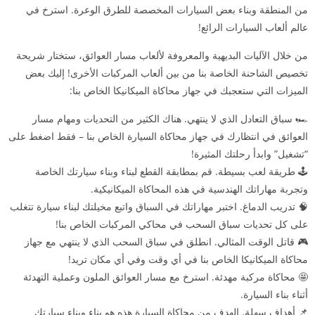
من المنطقة وبناء بعض السيارات المخصصة للطرق الوعرة. استرخ في
عالم ألعاب السيارات الرائع!
من خلال الآليات البديهية والمعروفة لألعاب مسار العوائق، ستختار شريحة
تخصيص الشاحنة الخاصة بنا من بين ألعاب المركبات الأخرى! إليك بعض
الميزات التي ستعجبك في جهاز محاكاة الميكانيكا الخاص بنا:
🏎️ سباق التعادل الذي لا ينتهي. هناك الكثير من التحديات ومهام مسار
العوائق في انتظارك في جهاز محاكاة السيارة الخاص بنا – فقط اضغط على
“تشغيل” وابدأ رحلتك المثيرة!
🕹️ طريقة لعب بسيطة. قم بمطابقة القطع لبناء وبناء سيارتك الخاصة
وتجربة مهاراتك الهندسية في هذه المحاكاة الميكانيكية.
🧠 تدريب الدماغ. اختبر مهاراتك في السباق واتبع مخيلتك لبناء سيارة تتغلب
على كل تحديات سباق السحب في محاكي المركبات الخاص بنا!
🎮 قاتل الوقت المثالي. انطلق في سباق السحب الذي لا ينتهي مع جهاز
محاكاة الميكانيكا الخاص بنا في أي وقت وفي أي مكان تريد!
🤩 محاكاة مركبة مهدئة. استرخ مع مسار العوائق الملون وعملية التهدئة
أثناء بناء السيارة.
📌 أهداف سهلة. الهدف من محاكاة السيارة هذه هو بناء وبناء سيارتك