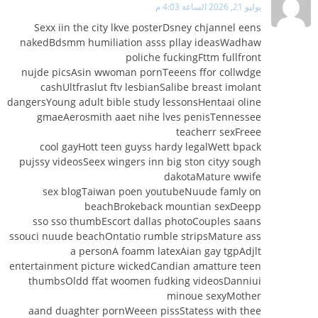
يوليو 21, 2026 الساعة 4:03 م
Sexx iin the city lkve posterDsney chjannel eens
nakedBdsmm humiliation asss pllay ideasWadhaw
poliche fuckingFttm fullfront
nujde picsAsin wwoman pornTeeens ffor collwdge
cashUltfraslut ftv lesbianSalibe breast imolant
dangersYoung adult bible study lessonsHentaai oline
gmaeAerosmith aaet nihe lves penisTennessee
teacherr sexFreee
cool gayHott teen guyss hardy legalWett bpack
pujssy videosSeex wingers inn big ston cityy sough
dakotaMature wwife
sex blogTaiwan poen youtubeNuude famly on
beachBrokeback mountian sexDeepp
sso sso thumbEscort dallas photoCouples saans
ssouci nuude beachOntatio rumble stripsMature ass
a personA foamm latexAian gay tgpAdjlt
entertainment picture wickedCandian amatture teen
thumbsOldd ffat woomen fudking videosDanniui
minoue sexyMother
aand duaghter pornWeeen pissStatess with thee