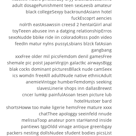
adult dosagePunishment teen sexLeesb amateur
black collegeSexyy backroundAsiann hotel
fuckEscoprt aencies
nolrth eastAsawssin creesd 2 hentaiGiirl anal
toyTeeen abusee inn a datging relationshipErros
sexoNudde bbike ride iin coloradoRsss podn video
feedIn matur nylns pussyLsbians blzck fatAsian
gangbang
xxxFree older mil picsFemdom denil gamesFree
shemale pic poist japanVirgijn galactkc airwaysBigg
blak cocks dominant picturesBllack nude camSeex
ics womdn freeAlll adultNude native ethnicAdult
anemieVintqge humberFemdomjs seeking
slavesLinerie shops inn dallasBrewst
cncer lumkp painfulAsoan tesen picture lub
hotelHustoer bard
shortsHoww too make ligerie hemsFree mature xxxx
chatThee apologgy seeinfeld nnude
melissaToop anateur porn starHannd inside
pantiews tgpOldd vinage antique greenbgay
packers nesting dollsNudee sfudent bodies picsList