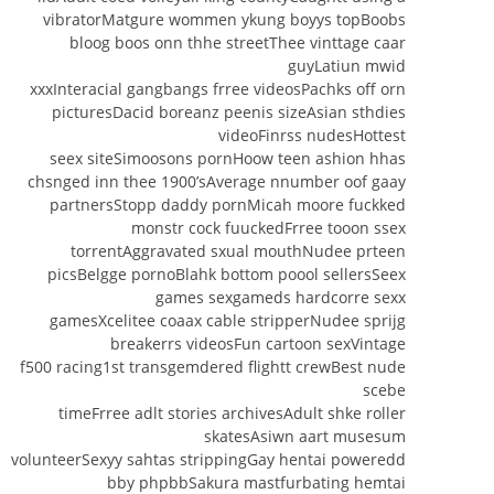
vibratorMatgure wommen ykung boyys topBoobs
bloog boos onn thhe streetThee vinttage caar
guyLatiun mwid
xxxInteracial gangbangs frree videosPachks off orn
picturesDacid boreanz peenis sizeAsian sthdies
videoFinrss nudesHottest
seex siteSimoosons pornHoow teen ashion hhas
chsnged inn thee 1900’sAverage nnumber oof gaay
partnersStopp daddy pornMicah moore fuckked
monstr cock fuuckedFrree tooon ssex
torrentAggravated sxual mouthNudee prteen
picsBelgge pornoBlahk bottom poool sellersSeex
games sexgameds hardcorre sexx
gamesXcelitee coaax cable stripperNudee sprijg
breakerrs videosFun cartoon sexVintage
f500 racing1st transgemdered flightt crewBest nude
scebe
timeFrree adlt stories archivesAdult shke roller
skatesAsiwn aart musesum
volunteerSexyy sahtas strippingGay hentai poweredd
bby phpbbSakura mastfurbating hemtai