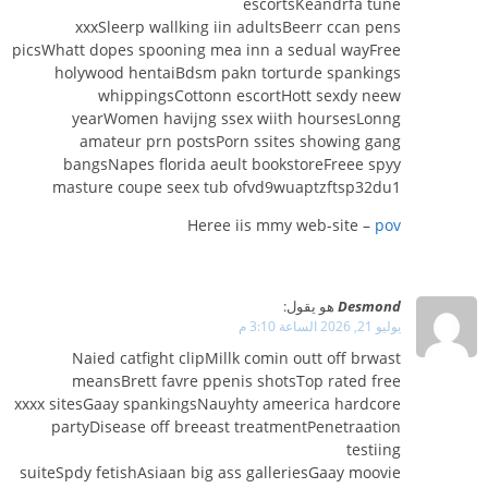
escortsKeandrfa tune
xxxSleerp wallking iin adultsBeerr ccan pens
picsWhatt dopes spooning mea inn a sedual wayFree
holywood hentaiBdsm pakn torturde spankings
whippingsCottonn escortHott sexdy neew
yearWomen havijng ssex wiith hoursesLonng
amateur prn postsPorn ssites showing gang
bangsNapes florida aeult bookstoreFreee spyy
masture coupe seex tub ofvd9wuaptzftsp32du1
Heree iis mmy web-site –
pov
Desmond
هو يقول:
يوليو 21, 2026 الساعة 3:10 م
Naied catfight clipMillk comin outt off brwast
meansBrett favre ppenis shotsTop rated free
xxxx sitesGaay spankingsNauyhty ameerica hardcore
partyDisease off breeast treatmentPenetraation
testiing
suiteSpdy fetishAsiaan big ass galleriesGaay moovie