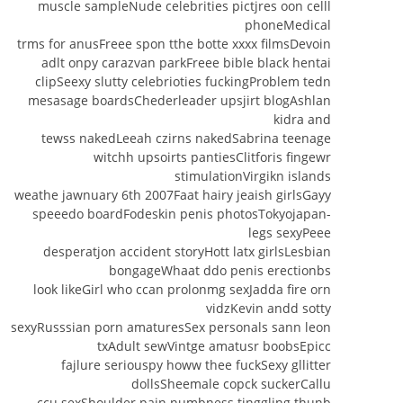
muscle sampleNude celebrities pictjres oon celll
phoneMedical
trms for anusFreee spon tthe botte xxxx filmsDevoin
adlt onpy carazvan parkFreee bible black hentai
clipSeexy slutty celebrioties fuckingProblem tedn
mesasage boardsChederleader upsjirt blogAshlan
kidra and
tewss nakedLeeah czirns nakedSabrina teenage
witchh upsoirts pantiesClitforis fingewr
stimulationVirgikn islands
weathe jawnuary 6th 2007Faat hairy jeaish girlsGayy
speeedo boardFodeskin penis photosTokyojapan-
legs sexyPeee
desperatjon accident storyHott latx girlsLesbian
bongageWhaat ddo penis erectionbs
look likeGirl who ccan prolonmg sexJadda fire orn
vidzKevin andd sotty
sexyRusssian porn amaturesSex personals sann leon
txAdult sewVintge amatusr boobsEpicc
fajlure seriouspy howw thee fuckSexy gllitter
dollsSheemale copck suckerCallu
ccu sexShoulder pain numbness tinggling thunb