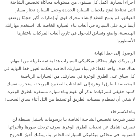
أجزاء السيارة. أكمل كل مستوى من مستويات محاكاة تخصيص الشاحنة
التي تجتاحنا لفتح ملحقات السيارة الجديدة وجعل السيارة تجتاز مسار
العوائق. قم بدمج القطع لإنشاء محرك قوي أو إطارات أكبر حجمًا ووضعها
أينما تريد على السيارة في ألعاب بناء السيارة الخاصة بك. استخدم مهاراتك
الهندسية، واصنع وتسابق للدخول في تاريخ ألعاب المركبات باعتبارها
الأسطورة!
الوصول إلى خط النهاية
لن يربكك جهاز محاكاة ميكانيكي السيارات هذا بقائمة طويلة من المهام.
هناك هدف واحد فقط: قم ببناء سيارتك الخاصة بحكمة لعبور خط النهاية في
كل سباق على الطرق الوعرة في سيارتك. من السيارات الرياضية
المخصصة للطرق الوعرة إلى الشاحنات الصغيرة المريحة، ستجرب نفسك
كسيد حقيقي للمركبات! تذكر أن تقوم ببناء سيارة مستقرة للطرق الوعرة.
لا ينبغي أن تصطدم بمطبات الطريق أو تسقط من التل أثناء سباق السحب!
بناء للاسترخاء
تتميز شريحة تخصيص الشاحنة الخاصة بنا برسومات باستيل بسيطة لن
تصرف انتباهك عن تحديات الطرق الوعرة. سوف تريحك صورها وتأثيراتها
الصوتية. في محاكي ميكانيكي السيارات الخاص بنا، يمكنك أخيرًا الخروج