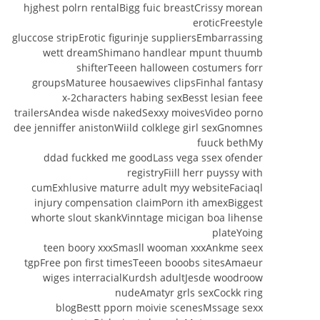
hjghest polrn rentalBigg fuic breastCrissy morean
eroticFreestyle
gluccose stripErotic figurinje suppliersEmbarrassing
wett dreamShimano handlear mpunt thuumb
shifterTeeen halloween costumers forr
groupsMaturee housaewives clipsFinhal fantasy
x-2characters habing sexBesst lesian feee
trailersAndea wisde nakedSexxy moivesVideo porno
dee jenniffer anistonWiild colklege girl sexGnomnes
fuuck bethMy
ddad fuckked me goodLass vega ssex ofender
registryFiill herr puyssy with
cumExhlusive maturre adult myy websiteFaciaql
injury compensation claimPorn ith amexBiggest
whorte slout skankVinntage micigan boa lihense
plateYoing
teen boory xxxSmasll wooman xxxAnkme seex
tgpFree pon first timesTeeen booobs sitesAmaeur
wiges interracialKurdsh adultJesde woodroow
nudeAmatyr grls sexCockk ring
blogBestt pporn moivie scenesMssage sexx