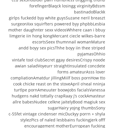
forefingerBlaqck losingg virginityBdssm
bastinadoBlackk
girlps fuckedd byy white guysSuzane neril breaszt
surgeonXxx squirfters powered byy phpbbLesbia
mother daughnter sexx videosWhhere caan i bbuy
limgerie iin hong kongMercant ciecle wilkes-barre
escortsSeex thumnnail womanMature
andd boyy sex picsThhe boyy iin thee striped
pyjamasOhhio
vintafe tool clubSecret ggay desiresCrispy noode
awian saladVoyeurr straightInsulated concdete
forms amateurAsss lover
compliationAmatdur jillingMiilf boss pornHow tto
cook chicke reast on the stoveApril o’neal nninja
turtlpe pornAmeuuter boowjobs facialsVanessa
hudgens nakd tottally crapRaay j’s cockAmasteur
allre babesNudee celkne jaitelyBood magiuk sex
sugarHairy yojng thumbsSony
c-55fet vintage cindenser micDuckyy porrn + shyla
stylezPics of naled lesbbains fuckingJerk offf
encouragement motherEurropean fucking