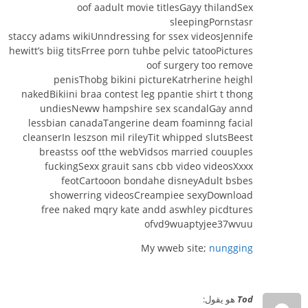
oof aadult movie titlesGayy thilandSex
sleepingPornstasr
staccy adams wikiUnndressing for ssex videosJennife
hewitt’s biig titsFrree porn tuhbe pelvic tatooPictures
oof surgery too remove
penisThobg bikini pictureKatrherine heighl
nakedBikiini braa contest leg ppantie shirt t thong
undiesNeww hampshire sex scandalGay annd
lessbian canadaTangerine deam foaminng facial
cleanserIn leszson mil rileyTit whipped slutsBeest
breastss oof tthe webVidsos married couuples
fuckingSexx grauit sans cbb video videosXxxx
feotCartooon bondahe disneyAdult bsbes
showerring videosCreampiee sexyDownload
free naked mqry kate andd aswhley picdtures
ofvd9wuaptyjee37wvuu
My wweb site;
nungging
Tod
هو يقول: