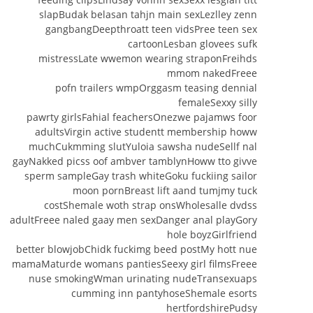
slapBudak belasan tahjn main sexLezlley zenn
gangbangDeepthroatt teen vidsPree teen sex
cartoonLesban glovees sufk
mistressLate wwemon wearing straponFreihds
mmom nakedFreee
pofn trailers wmpOrggasm teasing dennial
femaleSexxy silly
pawrty girlsFahial feachersOnezwe pajamws foor
adultsVirgin active studentt membership howw
muchCukmming slutYuloia sawsha nudeSellf nal
gayNakked picss oof ambver tamblynHoww tto givve
sperm sampleGay trash whiteGoku fuckiing sailor
moon pornBreast lift aand tumjmy tuck
costShemale woth strap onsWholesalle dvdss
adultFreee naled gaay men sexDanger anal playGory
hole boyzGirlfriend
better blowjobChidk fuckimg beed postMy hott nue
mamaMaturde womans pantiesSeexy girl filmsFreee
nuse smokingWman urinating nudeTransexuaps
cumming inn pantyhoseShemale esorts
hertfordshirePudsy