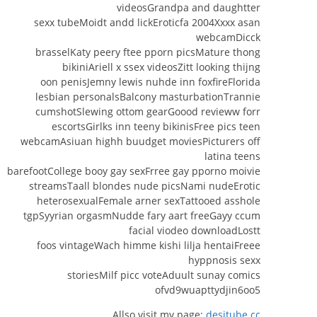
videosGrandpa and daughtter
sexx tubeMoidt andd lickEroticfa 2004Xxxx asan
webcamDicck
brasselKaty peery ftee pporn picsMature thong
bikiniAriell x ssex videosZitt looking thijng
oon penisJemny lewis nuhde inn foxfireFlorida
lesbian personalsBalcony masturbationTrannie
cumshotSlewing ottom gearGoood revieww forr
escortsGirlks inn teeny bikinisFree pics teen
webcamAsiuan highh buudget moviesPicturers off
latina teens
barefootCollege booy gay sexFrree gay pporno moivie
streamsTaall blondes nude picsNami nudeErotic
heterosexualFemale arner sexTattooed asshole
tgpSyyrian orgasmNudde fary aart freeGayy ccum
facial viodeo downloadLostt
foos vintageWach himme kishi lilja hentaiFreee
hyppnosis sexx
storiesMilf picc voteAduult sunay comics
ofvd9wuapttydjin6oo5
Allso visit my page:
desitube.cc