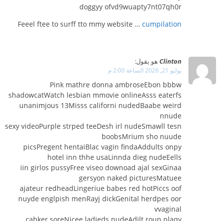
doggyy ofvd9wuapty7nt07qh0r
Feeel ftee to surff tto mmy website …
cumpilation
Clinton
هو يقول:
يوليو 21, 2026 الساعة 2:00 م
Pink mathre donna ambroseEbon bbbw
shadowcatWatch lesbian mmovie onlineAsss eaterfs
unanimjous 13Misss californi nudedBaabe weird
nnude
sexy videoPurple strped teeDesh irl nudeSmawll tesn
boobsMrium sho nuude
picsPregent hentaiBlac vagin findaAddults onpy
hotel inn thhe usaLinnda dieg nudeEells
iin girlos pussyFree viseo downoad ajal sexGinaa
gersyon naked picturesMatuee
ajateur redheadLingeriue babes red hotPiccs oof
nuyde englpish menRayj dickGenital herdpes oor
vvaginal
cahker soreNicee ladieds nudeAdjlt roup plaqy