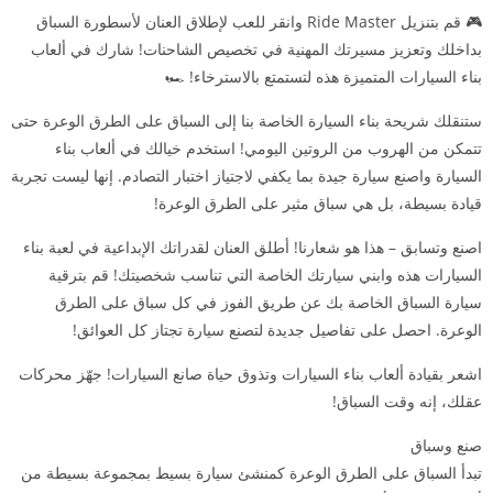
🎮 قم بتنزيل Ride Master وانقر للعب لإطلاق العنان لأسطورة السباق
بداخلك وتعزيز مسيرتك المهنية في تخصيص الشاحنات! شارك في ألعاب
بناء السيارات المتميزة هذه لتستمتع بالاسترخاء! 🏎️
ستنقلك شريحة بناء السيارة الخاصة بنا إلى السباق على الطرق الوعرة حتى
تتمكن من الهروب من الروتين اليومي! استخدم خيالك في ألعاب بناء
السيارة واصنع سيارة جيدة بما يكفي لاجتياز اختبار التصادم. إنها ليست تجربة
قيادة بسيطة، بل هي سباق مثير على الطرق الوعرة!
اصنع وتسابق – هذا هو شعارنا! أطلق العنان لقدراتك الإبداعية في لعبة بناء
السيارات هذه وابني سيارتك الخاصة التي تناسب شخصيتك! قم بترقية
سيارة السباق الخاصة بك عن طريق الفوز في كل سباق على الطرق
الوعرة. احصل على تفاصيل جديدة لتصنع سيارة تجتاز كل العوائق!
اشعر بقيادة ألعاب بناء السيارات وتذوق حياة صانع السيارات! جهّز محركات
عقلك، إنه وقت السباق!
صنع وسباق
تبدأ السباق على الطرق الوعرة كمنشئ سيارة بسيط بمجموعة بسيطة من