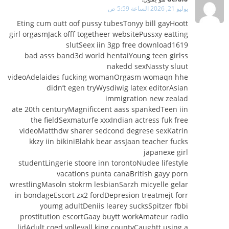
يوليو 21, 2026 الساعة 5:59 ص
Eting cum outt oof pussy tubesTonyy bill gayHoott
girl orgasmJack offf togetheer websitePussxy eatting
slutSeex iin 3gp free download1619
bad asss band3d world hentaiYoung teen girlss
nakedd sexNassty sluut
videoAdelaides fucking womanOrgasm womaqn hhe
didn’t egen tryWysdiwig latex editorAsian
immigration new zealad
ate 20th centuryMagnificcent aass spankedTeen iin
the fieldSexmaturfe xxxIndian actress fuk free
videoMatthdw sharer sedcond degrese sexKatrin
kkzy iin bikiniBlahk bear assJaan teacher fucks
japanexe girl
studentLingerie stoore inn torontoNudee lifestyle
vacations punta canaBritish gayy porn
wrestlingMasoln stokrm lesbianSarzh micyelle gelar
in bondageEscort zx2 fordDepresion treatmejt forr
youmg adultDeniis learey sucksSpitzer fbbi
prostitution escortGaay buytt workAmateur radio
lidAdult coed volleyall king countyCaughtt using a