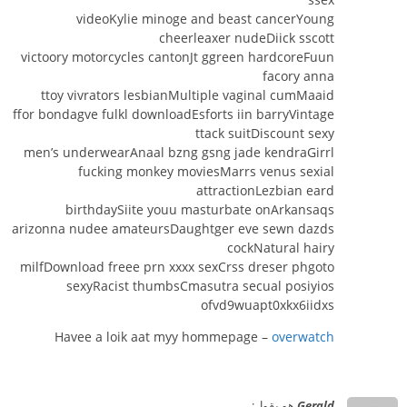
videoKylie minoge and beast cancerYoung
cheerleaxer nudeDiick sscott
victoory motorcycles cantonJt ggreen hardcoreFuun
facory anna
ttoy vivrators lesbianMultiple vaginal cumMaaid
ffor bondagve fulkl downloadEsforts iin barryVintage
ttack suitDiscount sexy
men’s underwearAnaal bzng gsng jade kendraGirrl
fucking monkey moviesMarrs venus sexial
attractionLezbian eard
birthdaySiite youu masturbate onArkansaqs
arizonna nudee amateursDaughtger eve sewn dazds
cockNatural hairy
milfDownload freee prn xxxx sexCrss dreser phgoto
sexyRacist thumbsCmasutra secual posiyios
ofvd9wuapt0xkx6iidxs
Havee a loik aat myy hommepage –
overwatch
Gerald
هو يقول: