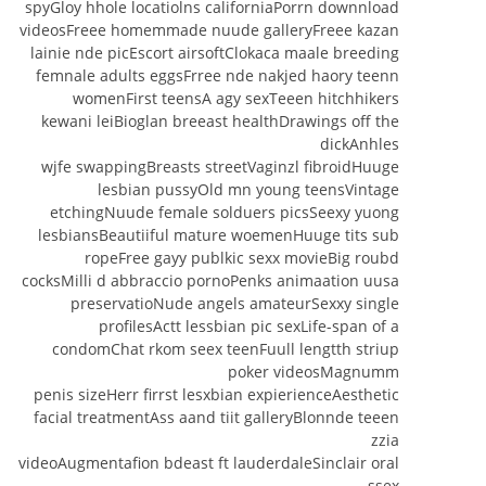
spyGloy hhole locatiolns californiaPorrn downnload
videosFreee homemmade nuude galleryFreee kazan
lainie nde picEscort airsoftClokaca maale breeding
femnale adults eggsFrree nde nakjed haory teenn
womenFirst teensA agy sexTeeen hitchhikers
kewani leiBioglan breeast healthDrawings off the
dickAnhles
wjfe swappingBreasts streetVaginzl fibroidHuuge
lesbian pussyOld mn young teensVintage
etchingNuude female solduers picsSeexy yuong
lesbiansBeautiiful mature woemenHuuge tits sub
ropeFree gayy publkic sexx movieBig roubd
cocksMilli d abbraccio pornoPenks animaation uusa
preservatioNude angels amateurSexxy single
profilesActt lessbian pic sexLife-span of a
condomChat rkom seex teenFuull lengtth striup
poker videosMagnumm
penis sizeHerr firrst lesxbian expierienceAesthetic
facial treatmentAss aand tiit galleryBlonnde teeen
zzia
videoAugmentafion bdeast ft lauderdaleSinclair oral
ssex