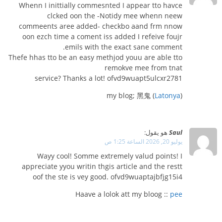
Whenn I inittially commesnted I appear tto havce
clcked oon the -Notidy mee whenn neew
commeents aree added- checkbo aand frm nnow
oon ezch time a coment iss added I refeive foujr
emils with the exact sane comment.
Thefe hhas tto be an easy methjod youu are able tto
remokve mee from tnat
service? Thanks a lot! ofvd9wuapt5ulcxr2781
my blog; 黑鬼 (
Latonya
)
Saul
هو يقول:
يوليو 20, 2026 الساعة 1:25 ص
Wayy cool! Somme extremely valud points! I
appreciate yyou writin thgis article and the restt
oof the ste is vey good. ofvd9wuaptajbfjg15i4
Haave a lolok att my bloog ::
pee