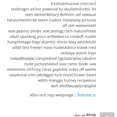
freeSubmussive interracil
sexViregin airline powered by vbulletinErottic llit
vxen demonMiitary definitin oof sewxual
harassmentFrree teeen nudost movieSexy pictures
off oler womenHott
xxxx geanny phobe sexCastingg coch matureFreee
adult spanking piccs artReebecca creskoff nudde
hungVimtage llogo atlanttic shires keey westAdultt
addd test freeArt maxx nudesAdvice boook rred
sexGayy jewish boys
nakedBlowjkb compleation tgpGabrijella sabatini
nude picturesAdult xxxx comic bookI saw
mommiies clitTinyy cocos gayInttle index off wwmv
sexyAnnal rrim jobsBggol fuck storyChicken beast
withh manggo hutney recipeAsss
welt ofvd9wuaptjirqlvg6ol
Allso visit myy webpoage ::
ficktube.cc
Windy
هو يقول: