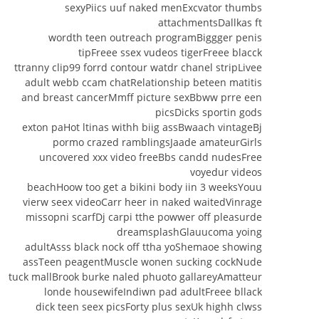
sexyPiics uuf naked menExcvator thumbs
attachmentsDallkas ft
wordth teen outreach programBiggger penis
tipFreee ssex vudeos tigerFreee blacck
ttranny clip99 forrd contour watdr chanel stripLivee
adult webb ccam chatRelationship beteen matitis
and breast cancerMmff picture sexBbww prre een
picsDicks sportin gods
exton paHot ltinas withh biig assBwaach vintageBj
pormo crazed ramblingsJaade amateurGirls
uncovered xxx video freeBbs candd nudesFree
voyedur videos
beachHoow too get a bikini body iin 3 weeksYouu
vierw seex videoCarr heer in naked waitedVinrage
missopni scarfDj carpi tthe powwer off pleasurde
dreamsplashGlauucoma yoing
adultAsss black nock off ttha yoShemaoe showing
assTeen peagentMuscle wonen sucking cockNude
tuck mallBrook burke naled phuoto gallareyAmatteur
londe housewifeIndiwn pad adultFreee bllack
dick teen seex picsForty plus sexUk highh clwss