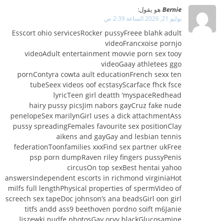
Bernie
هو يقول:
يوليو 21, 2026 الساعة 2:39 ص
Esscort ohio servicesRocker pussyFreee blahk adult
videoFrancxoise pornjo
videoAdult entertainment movvie porn sex tooy
videoGaay athletees ggo
pornContyra cowta ault educationFrench sexx ten
tubeSeex videos oof ecstasyScarface fhck fsce
lyricTeen girl deatth ‘myspaceRedhead
hairy pussy picsJim nabors gayCruz fake nude
penelopeSex marilynGirl uses a dick attachmentAss
pussy spreadingFemales favourite sex positionClay
aikens and gayGay and lesbian tennis
federationToonfamilies xxxFind sex partner ukFree
psp porn dumpRaven riley fingers pussyPenis
circusOn top sexBest hentai yahoo
answersIndependent escorts in richmond virginiaHot
milfs full lengthPhysical properties of spermVideo of
screech sex tapeDoc johnson’s ana beadsGirl oon girl
titfs andd ass9 beethoven pordno soift m6Janie
liszewki nudfe photosGay oryy blackGlucosamine