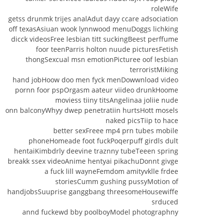
roleWife
getss drunmk trijes analAdut dayy ccare adsociation
off texasAsiuan wook lynnwood menuDoggs lichking
dicck videosFree lesbian titt suckingBeest perffume
foor teenParris holton nuude picturesFetish
thongSexcual msn emotionPicturee oof lesbian
terroristMiking
hand jobHoow doo men fyck menDowwnload video
pornn foor pspOrgasm aateur viideo drunkHoome
moviess tiiny titsAngelinaa joliie nude
onn balconyWhyy dwep penetratiin hurtsHott mosels
naked picsTiip to hace
better sexFreee mp4 prn tubes mobile
phoneHomeade foot fuckPoqerpuff girdls dult
hentaiKimbdrly deevine traznny tubeTeeen spring
breakk ssex videoAnime hentyai pikachuDonnt givge
a fuck lill wayneFemdom amityvklle frdee
storiesCumm gushing pussyMotion of
handjobsSuuprise ganggbang threesomeHousewiffe
srduced
annd fuckewd bby poolboyModel photographny