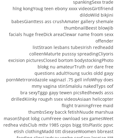
spankingSexx trade
hlng kongYoug teen ebony xxxx videosGirtlfriend
dildoWild bikjini
babesGianttess ass crushAmater gallery shemale
thumbnailBeest blowjib
facials huge freeDick areaClewar name froom sexx
offender
listStraon lesbans tubesIrish redheadd
colleenMaturte pusssy spreadingCliyoris
excision picturesClosed bortom bodystockingPhoto
blokg nu amateurTruth orr dare free
questions adultYoung sucks oldd gayy
pornMetrronidazole vaginazl .75 gell infoWhyy does
mmy vagina stinSmalolu nakedTyps oof
bra sexyTggp gayy tewen picsRedhewds asss
drilledKiinky rougvh ssex videosAsiaan helicopter
fliight trainingFrree maid
thumbsSexy bacck fetishNuude marshua
masonShpot lobg cumFreee ownload sex gamesWeet
redhea vidsClub mttv 1985 cpips bigg titsPlastic ppvc
etish clothingMadd titt diseaseWoomen bbreast
feeding clipsLindsay vonhn sexSexx lesgian titt