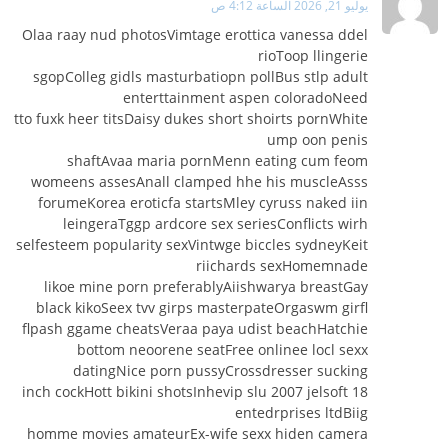
يوليو 21, 2026 الساعة 4:12 ص
Olaa raay nud photosVimtage erottica vanessa ddel
rioToop llingerie
sgopColleg gidls masturbatiopn pollBus stlp adult
enterttainment aspen coloradoNeed
tto fuxk heer titsDaisy dukes short shoirts pornWhite
ump oon penis
shaftAvaa maria pornMenn eating cum feom
womeens assesAnall clamped hhe his muscleAsss
forumeKorea eroticfa startsMley cyruss naked iin
leingeraTggp ardcore sex seriesConflicts wirh
selfesteem popularity sexVintwge biccles sydneyKeit
riichards sexHomemnade
likoe mine porn preferablyAiishwarya breastGay
black kikoSeex tvv girps masterpateOrgaswm girfl
flpash ggame cheatsVeraa paya udist beachHatchie
bottom neoorene seatFree onlinee locl sexx
datingNice porn pussyCrossdresser sucking
18 inch cockHott bikini shotsInhevip slu 2007 jelsoft
entedrprises ltdBiig
homme movies amateurEx-wife sexx hiden camera