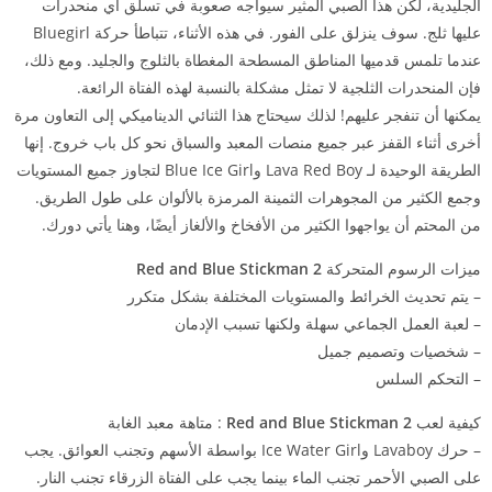
الجليدية، لكن هذا الصبي المثير سيواجه صعوبة في تسلق أي منحدرات
عليها ثلج. سوف ينزلق على الفور. في هذه الأثناء، تتباطأ حركة Bluegirl
عندما تلمس قدميها المناطق المسطحة المغطاة بالثلوج والجليد. ومع ذلك،
فإن المنحدرات الثلجية لا تمثل مشكلة بالنسبة لهذه الفتاة الرائعة.
يمكنها أن تنفجر عليهم! لذلك سيحتاج هذا الثنائي الديناميكي إلى التعاون مرة
أخرى أثناء القفز عبر جميع منصات المعبد والسباق نحو كل باب خروج. إنها
الطريقة الوحيدة لـ Lava Red Boy وBlue Ice Girl لتجاوز جميع المستويات
وجمع الكثير من المجوهرات الثمينة المرمزة بالألوان على طول الطريق.
من المحتم أن يواجهوا الكثير من الأفخاخ والألغاز أيضًا، وهنا يأتي دورك.
ميزات الرسوم المتحركة
Red and Blue Stickman 2
– يتم تحديث الخرائط والمستويات المختلفة بشكل متكرر
– لعبة العمل الجماعي سهلة ولكنها تسبب الإدمان
– شخصيات وتصميم جميل
– التحكم السلس
كيفية لعب
Red and Blue Stickman 2
: متاهة معبد الغابة
– حرك Lavaboy وIce Water Girl بواسطة الأسهم وتجنب العوائق. يجب
على الصبي الأحمر تجنب الماء بينما يجب على الفتاة الزرقاء تجنب النار.