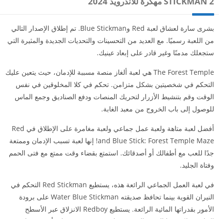
STICKMAN 2 مهكرة للاندرويد 2024
بشرى سارة لعشاق لعبة Red وBlue Stickman. تم إطلاق الإصدار التالي
من اللعبة رسميًا. مع العديد من التحسينات والتحديات الجديدة والمثيرة التي
ستجعلك مدمنًا وغير قادر على إبعاد عينيك.
The Forest Temple هي لعبة ألغاز منصة مسببة للإدمان، حيث يتعين عليك
التحكم في شخصيتين بشكل متزامن. تحكم في كلا المخلوقين في نفس
الوقت وقم بتنشيط الأزرار لتحريك المنصات ودفع الصناديق وجمع الماس
للوصول إلى باب الخروج من معبد الغابة.
أفضل لعبة متاهة ولعبة عمل جماعي ولعبة مغامرة على الإطلاق في Red
and Blue Stick: Forest Temple Maze! إنها لعبة تسبب الإدمان وممتعة
جدًا للعب مع أطفالك أو أصدقائك. استمتع بقضاء وقت ممتع مع فتى الحمم
وفتاة الجليد.
في لعبة العمل الجماعي الرائعة هذه، يستطيع Red Stickman التحكم في
النيران القوية بينما تحافظ صديقته Water Blue Stickman على برودة
الأمور بقدراتها المائية الرائعة. يستطيع Redboy الانزلاق عبر الأسطح