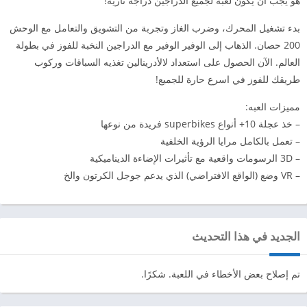
هو يجب أن يكون لعبة لجميع الدراجين دراجة نارية!
بدء تشغيل المحرك، وضرب الغاز وتجربة من التشويق والتعامل مع الوحش
200 حصان. الذهاب إلى الوفير الوفير مع الدراجين النخبة للفوز في بطولة
العالم. الآن الحصول على استعداد لالأدرينالين تغذيه السباقات وركوب
طريقك للفوز في اسرع حارة للجميع!
مميزات العبه:
– خذ عجلة 10+ أنواع superbikes فريدة من نوعها
– تعمل بالكامل مرايا الرؤية الخلفية
– 3D الرسومات واقعية مع تأثيرات الإضاءة الديناميكية
– VR وضع (الواقع الافتراضي) الذي يدعم جوجل الكرتون والخ
الجديد في هذا التحديث
تم إصلاح بعض الأخطاء في اللعبة. شكرًا.