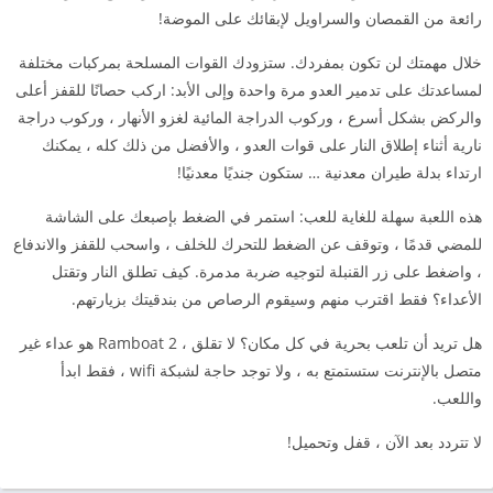
رائعة من القمصان والسراويل لإبقائك على الموضة!
خلال مهمتك لن تكون بمفردك. ستزودك القوات المسلحة بمركبات مختلفة
لمساعدتك على تدمير العدو مرة واحدة وإلى الأبد: اركب حصانًا للقفز أعلى
والركض بشكل أسرع ، وركوب الدراجة المائية لغزو الأنهار ، وركوب دراجة
نارية أثناء إطلاق النار على قوات العدو ، والأفضل من ذلك كله ، يمكنك
ارتداء بدلة طيران معدنية … ستكون جنديًا معدنيًا!
هذه اللعبة سهلة للغاية للعب: استمر في الضغط بإصبعك على الشاشة
للمضي قدمًا ، وتوقف عن الضغط للتحرك للخلف ، واسحب للقفز والاندفاع
، واضغط على زر القنبلة لتوجيه ضربة مدمرة. كيف تطلق النار وتقتل
الأعداء؟ فقط اقترب منهم وسيقوم الرصاص من بندقيتك بزيارتهم.
هل تريد أن تلعب بحرية في كل مكان؟ لا تقلق ، Ramboat 2 هو عداء غير
متصل بالإنترنت ستستمتع به ، ولا توجد حاجة لشبكة wifi ، فقط ابدأ
واللعب.
لا تتردد بعد الآن ، قفل وتحميل!