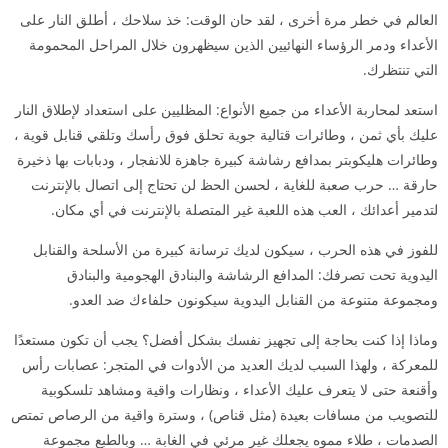
العالم في خطر مرة أخرى ، لقد حان الوقت: خذ سلاحك ، أطلق النار على
الأعداء ودمر الرؤساء النهائيين الذين سيظهرون خلال المراحل المحمومة
التي تنتظرك.
استعد لمحاربة الأعداء من جميع الأنواع: المظليين على استعداد لإطلاق النار
عليك بأي ثمن ، وطائرات قتالية جوية تحلق فوق رأسك وتلقي قنابل قوية ،
وطائرات هليكوبتر بمدافع رشاشة كبيرة جاهزة للانفجار ، ودبابات بها ذخيرة
حارقة … حرب صعبة للغاية ، لحسن الحظ لن تحتاج إلى اتصال بالإنترنت
لتدمير أعدائك ، العب هذه اللعبة غير المتصلة بالإنترنت في أي مكان.
للفوز في هذه الحرب ، سيكون لديك ترسانة كبيرة من الأسلحة والقنابل
اليدوية تحت تصرفك: المدافع الرشاشة والبنادق الهجومية والبنادق
ومجموعة متنوعة من القنابل اليدوية سيكونون حلفاءك ضد العدو.
وماذا إذا كنت بحاجة إلى تجهيز نفسك بشكل أفضل؟ يجب أن تكون مستعدًا
للمعركة ، ولهذا السبب لديك العديد من الأدوات في المتجر: عصابات رأس
وأقنعة حتى لا يتعرف عليك الأعداء ، ونظارات واقية ومشاهد تلسكوبية
للتصويب من مسافات بعيدة (مثل قناص) ، وسترة واقية من الرصاص تمتص
الصدمات ، طلاء مموه يجعلك غير مرئي في الغابة … وبالطبع مجموعة