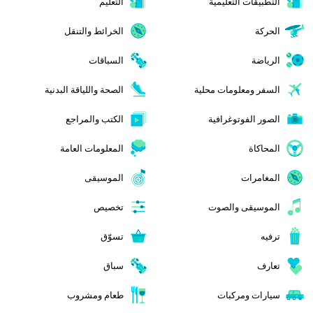
التطبيقات التعليمية
التعليم
الحركة
الخرائط والتنقل
الرياضة
السباقات
السفر ومعلومات محلية
الصحة واللياقة البدنية
الصور الفوتوغرافية
الكتب والمراجع
المحاكاة
المعلومات العامة
المغامرات
الموسيقى
الموسيقى والصوت
تخصيص
ترفيه
تسوّق
تعارف
سباق
سيارات ومركبات
طعام ومشروب