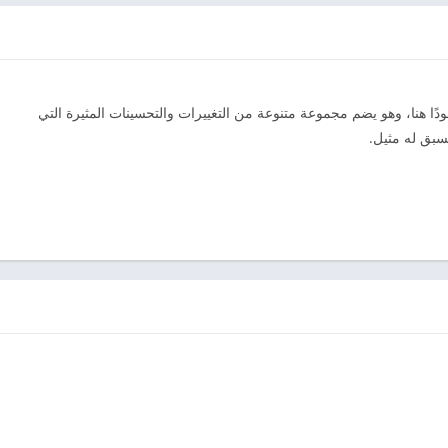
 التحديث المرتقب للعبة Ragdoll Fists موجودًا هنا، وهو يضم مجموعة متنوعة من التغييرات والتحسينات المثيرة التي
سبق له مثيل.