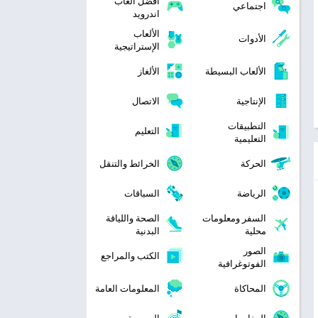
افضل العاب
اجتماعي
اندرويد
الألعاب
الأدوات
الإستراتيجية
الألعاب البسيطة
الألغاز
الإنتاجية
الاتصال
التطبيقات
التعليم
التعليمية
الحركة
الخرائط والتنقل
الرياضة
السباقات
السفر ومعلومات
الصحة واللياقة
محلية
البدنية
الصور
الكتب والمراجع
الفوتوغرافية
المحاكاة
المعلومات العامة