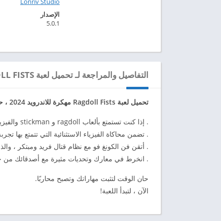
Lonriv Studio‏
الإصدار
5.0.1
التفاصيل والمراجعة لـ تحميل لعبة RAGDOLL FISTS مهكرة للاندرويد 2024
تحميل لعبة Ragdoll Fists مهكرة للاندرويد 2024 ، حصرية عبر موقعنا ابك دارويد 2024 apkdaroid
. إذا كنت تستمتع بألعاب ragdoll و stickman والفيزياء ، فإن Ragdoll Fists أمر لا بد منه!
. تضمن محاكاة الفيزياء الاستثنائية التي تتمتع بها تجر
. أتقن فن الكونغ فو مع نظام قتال فريد ومبتكر ، و
. انخرط في معارك وتحديات مثيرة مع أصدقائك من خ
حان الوقت لتثبت مهاراتك وتصبح محاربًا.
الآن ، لتبدأ اللعبة!