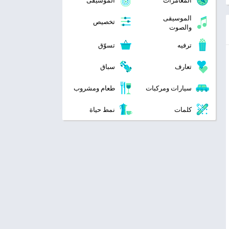
المغامرات
الموسيقى
الموسيقى
تخصيص
والصوت
ترفيه
تسوّق
تعارف
سباق
سيارات ومركبات
طعام ومشروب
كلمات
نمط حياة