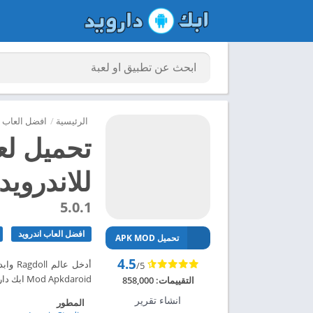
الرئيسية
/
افضل العاب ا
للاندرويد 024
5.0.1
افضل العاب اندرويد
تحميل APK MOD
4.5
/5
Mod Apkdaroid ابك دارويد تحميل لعبة Ragdoll Fists مهكرة للاندرويد 2024 – ابك دارويد
التقييمات:
858,000
انشاء تقرير
المطور