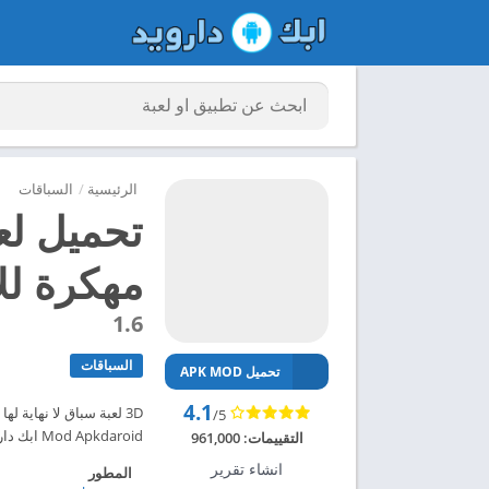
الرئيسية
/
السباقات
مهكرة للاند
1.6
السباقات
تحميل APK MOD
4.1
/5
Mod Apkdaroid ابك دارويد تحميل لعبة Racing in Car 2 مهكرة للاندرويد 2024 – ابك دارويد
التقييمات:
961,000
انشاء تقرير
المطور