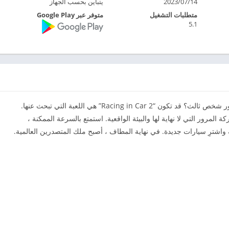
14‏/07‏/2023
يتباين بحسب الجهاز
متطلبات التشغيل
متوفر عبر Google Play
5.1
المرضى من ألعاب السباقات التي لا نهاية لها مع منظور شخص ثالث؟ قد تكون “Racing in Car 2” هي اللعبة التي تبحث عنها.
مرور التي لا نهاية لها والبيئة الواقعية. استمتع بالسرعة الممكنة ،
 واشترِ سيارات جديدة. في نهاية المطاف ، أصبح ملك المتصدرين العالمية.