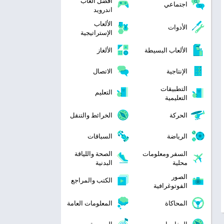
افضل العاب
اجتماعي
اندرويد
الألعاب
الأدوات
الإستراتيجية
الألعاب البسيطة
الألغاز
الإنتاجية
الاتصال
التطبيقات
التعليم
التعليمية
الحركة
الخرائط والتنقل
الرياضة
السباقات
السفر ومعلومات
الصحة واللياقة
محلية
البدنية
الصور
الكتب والمراجع
الفوتوغرافية
المحاكاة
المعلومات العامة