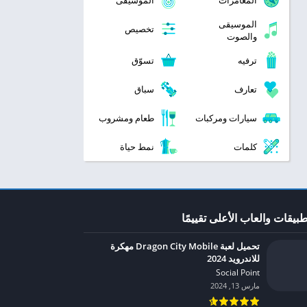
المغامرات
الموسيقى
الموسيقى
تخصيص
والصوت
ترفيه
تسوّق
تعارف
سباق
سيارات ومركبات
طعام ومشروب
كلمات
نمط حياة
طبيقات والعاب الأعلى تقييمًا
تحميل لعبة Dragon City Mobile مهكرة
للاندرويد 2024
Social Point‏
مارس 13, 2024