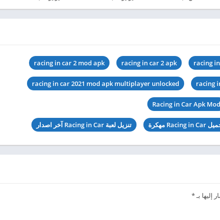
racing in car 2 mod apk
racing in car 2 apk
racing in
racing in car 2021 mod apk multiplayer unlocked
racing 
Racing in Car Apk Mo
Racing in Ca مهكرة
تنزيل لعبة Racing in Car آخر اصدار
 إليها بـ
*