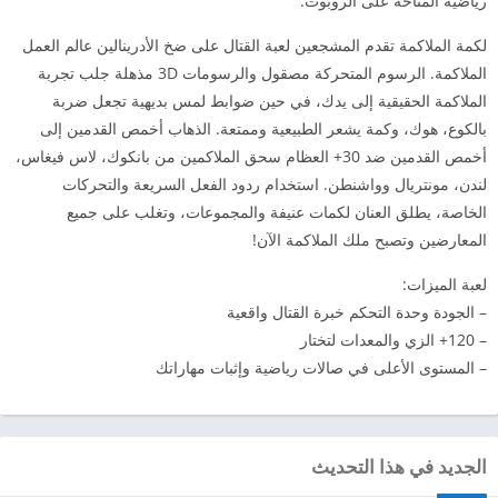
رياضية المتاحة على الروبوت.
لكمة الملاكمة تقدم المشجعين لعبة القتال على ضخ الأدرينالين عالم العمل
الملاكمة. الرسوم المتحركة مصقول والرسومات 3D مذهلة جلب تجربة
الملاكمة الحقيقية إلى يدك، في حين ضوابط لمس بديهية تجعل ضربة
بالكوع، هوك، وكمة يشعر الطبيعية وممتعة. الذهاب أخمص القدمين إلى
أخمص القدمين ضد 30+ العظام سحق الملاكمين من بانكوك، لاس فيغاس،
لندن، مونتريال وواشنطن. استخدام ردود الفعل السريعة والتحركات
الخاصة، يطلق العنان لكمات عنيفة والمجموعات، وتغلب على جميع
المعارضين وتصبح ملك الملاكمة الآن!
لعبة الميزات:
– الجودة وحدة التحكم خبرة القتال واقعية
– 120+ الزي والمعدات لتختار
– المستوى الأعلى في صالات رياضية وإثبات مهاراتك
الجديد في هذا التحديث