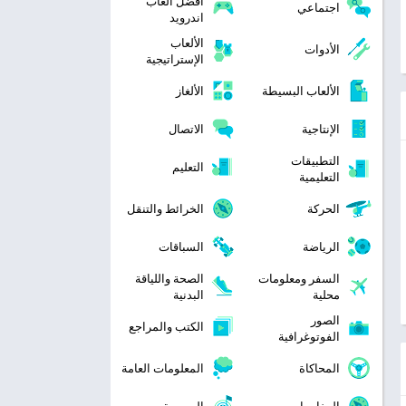
افضل العاب
اجتماعي
اندرويد
الألعاب
الأدوات
الإستراتيجية
الألعاب البسيطة
الألغاز
الإنتاجية
الاتصال
التطبيقات
التعليم
التعليمية
الحركة
الخرائط والتنقل
الرياضة
السباقات
السفر ومعلومات
الصحة واللياقة
محلية
البدنية
الصور
الكتب والمراجع
الفوتوغرافية
المحاكاة
المعلومات العامة