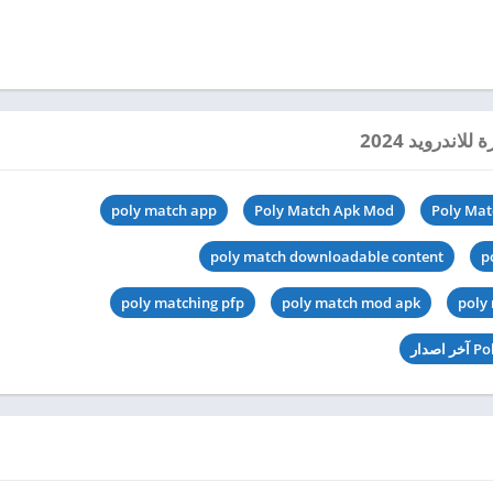
poly match app
Poly Match Apk Mod
Poly Mat
poly match downloadable content
p
poly matching pfp
poly match mod apk
poly 