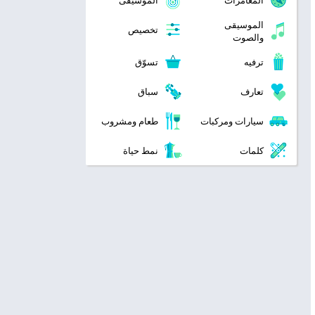
المغامرات
الموسيقى
الموسيقى
تخصيص
والصوت
ترفيه
تسوّق
تعارف
سباق
سيارات ومركبات
طعام ومشروب
كلمات
نمط حياة