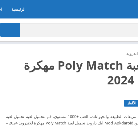
الرئيسية
اف
ندرويد
تحميل لعبة Poly Match مهكرة
2
الألغاز
ألغاز mahjong لمطابقة مربعات الطبيعة والحيوانات، العب +1000 مستوى. قم بتحميل لعبة تحميل لعبة
Poly Match الآن مجاناً من Mod Apkdaroid ابك دارويد تحميل لعبة Poly Match مهكرة للاندرويد 2024 –