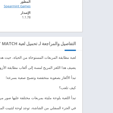
المطور
Spearmint Games‏
الإصدار
1.1.78
التفاصيل والمراجعة لـ تحميل لعبة POLY MATCH مهكرة للاندرويد 2024
لعبة مطابقة المربعات المستوحاة من الحياة، حيث هدفك هو مطابقة 2 وإز
يضيف هذا اللغز المريح لمسة إلى ألعاب مطابقة الأزواج الكلاسيكية وألعا
تبدأ الألغاز بصعوبة منخفضة وتصبح صعبة بسرعة!
كيف تلعب؟
تبدأ اللعبة بلوحة مليئة بمربعات مختلفة عليها صور مر
في الجزء السفلي من الشاشة، توجد لوحة لتثبيت الم