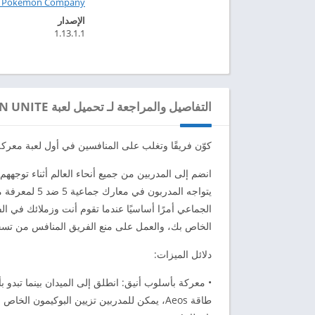
e Pokémon Company
الإصدار
1.13.1.1
التفاصيل والمراجعة لـ تحميل لعبة POKÉMON UNITE مهكرة للاندرويد 2024
كوّن فريقًا وتغلب على المنافسين في أول لعبة معركة جماعية استرا
يتواجه المدرب
الجماعي أمرًا أساسيًا عندما تقوم أنت وزملائك في الف
الخاص بك، والعمل على منع الفريق المنافس من تسجي
دلائل الميزات:
طاقة Aeos، يمكن للمدربين تزيين البوكيمون ا