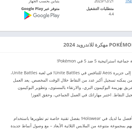
Th‏
2023/12/21
يتباين بحسب الجهاز
متطلبات التشغيل
متوفر عبر Google Play
4.4
تيجية 5 ضد 5 في Pokémon!
انضم إلى المدربين من جميع أنحاء العالم أثناء توجههم إلى جزيرة Aeos للتنافس في Unite Battles! في لعبة Unite Battles،
ون في معارك جماعية 5 ضد 5 لمعرفة من يمكنه تسجيل أكبر عدد من النقاط خلال الوقت المخصص. يعد العمل
ريق بهزيمة البوكيمون البري، والارتقاء بالمستوى، وتطوير البوكيمون
ل النقاط. اختبر مهاراتك في العمل الجماعي، وحقق الفوز!
• معركة بأسلوب أنيق: انطلق إلى الميدان بينما تبدو بأفضل ما لديك في Holowear! بفضل تقنية خاصة تم تطويرها باستخدام
لخاص بهم بمجموعة متنوعة من الملابس الثلاثية الأبعاد – مع وصول أنماط جديدة