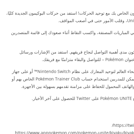
مون الخاص بك مع توحيد الحركات! استفد من حركات البوكيمون الجديدة كليًا،
ي المباريات المصنفة، واكسب النقاط أثناء صعودك إلى قائمة المتصدرين
دركون مدى أهمية التواصل لنجاح فريقهم. استفد من الإشارات ورسائل
 مع فريقك.
• اللعب عبر المنصات: قم بتحدي المدربين من جميع أنحاء العالم لتوحيد المعارك على نظام Nintendo Switch™ أو على جهاز
محمول متوافق بفضل الدعم عبر الأنظمة الأساسية. يمكن للمدربين استخدام حساب Pokémon Trainer Club الخاص بهم أو
ر.