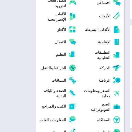
افضل العاب
اجتماعي
اندرويد
الألعاب
الأدوات
الإستراتيجية
الألعاب البسيطة
الألغاز
الإنتاجية
الاتصال
التطبيقات
التعليم
التعليمية
الحركة
الخرائط والتنقل
الرياضة
السباقات
السفر ومعلومات
الصحة واللياقة
محلية
البدنية
الصور
الكتب والمراجع
الفوتوغرافية
المحاكاة
المعلومات العامة