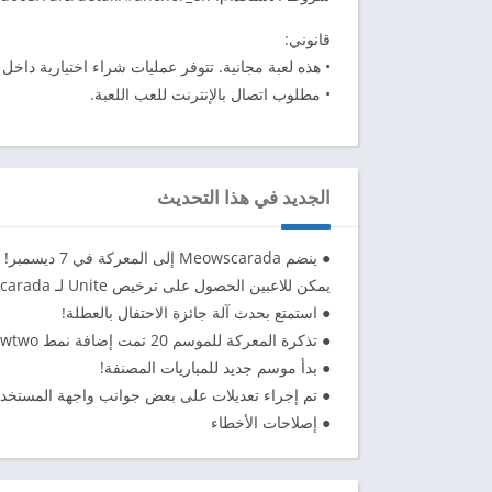
قانوني:
• هذه لعبة مجانية. تتوفر عمليات شراء اختيارية داخل ا
• مطلوب اتصال بالإنترنت للعب اللعبة.
الجديد في هذا التحديث
● ينضم Meowscarada إلى المعركة في 7 ديسمبر!
يمكن للاعبين الحصول على ترخيص Unite لـ Meowscarada المضافة حديثًا من خلال التقدم خلال الحدث!
● استمتع بحدث آلة جائزة الاحتفال بالعطلة!
● تذكرة المعركة للموسم 20 تمت إضافة نمط Dark Lord Style: Mewtwo.
● بدأ موسم جديد للمباريات المصنفة!
● تم إجراء تعديلات على بعض جوانب واجهة المستخدم
● إصلاحات الأخطاء