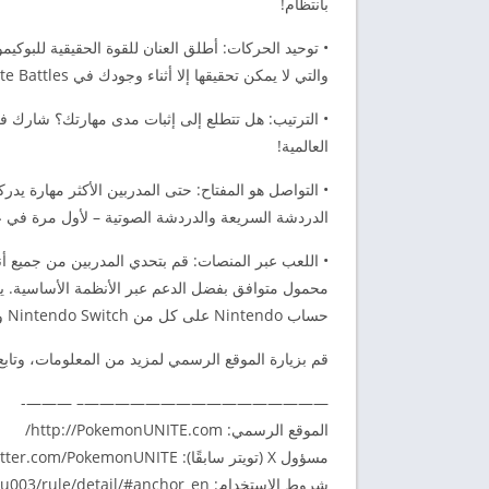
بانتظام!
• توحيد الحركات: أطلق العنان للقوة الحقيقية للبوكي
والتي لا يمكن تحقيقها إلا أثناء وجودك في Unite Battles، وقلب الأمور حتى في أصعب المواقف.
• الترتيب: هل تتطلع إلى إثبات مدى مهارتك؟ شارك ف
العالمية!
• التواصل هو المفتاح: حتى المدربين الأكثر مهارة ي
الدردشة السريعة والدردشة الصوتية – لأول مرة في عنوان Pokémon – للتواصل والبقاء متزامنًا
حساب Nintendo على كل من Nintendo Switch والهاتف المحمول للحفاظ على مزامنة تقدمهم بسهولة بين الأجهزة.
قم بزيارة الموقع الرسمي لمزيد من المعلومات، وتابع Pokémon UNITE على Twitter للحصول على آخر الأخبا
————————————————– ———-
الموقع الرسمي: http://PokemonUNITE.com/
مسؤول X (تويتر سابقًا): https://twitter.com/PokemonUNITE/
شروط الاستخدام: https://www.apppokemon.com/pokemon-unite/kiyaku/kiyaku003/rule/detail/#anchor_en