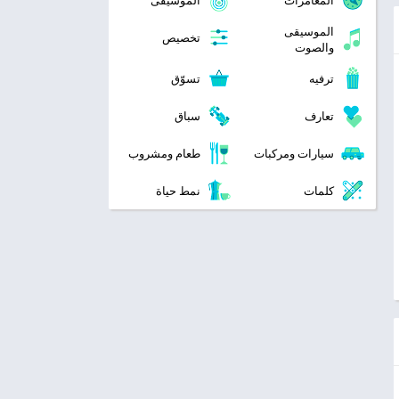
المغامرات
الموسيقى
الموسيقى
تخصيص
والصوت
ترفيه
تسوّق
تعارف
سباق
سيارات ومركبات
طعام ومشروب
كلمات
نمط حياة