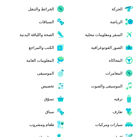
الحركة
الخرائط والتنقل
الرياضة
السباقات
السفر ومعلومات محلية
الصحة واللياقة البدنية
الصور الفوتوغرافية
الكتب والمراجع
المحاكاة
المعلومات العامة
المغامرات
الموسيقى
الموسيقى والصوت
تخصيص
ترفيه
تسوّق
تعارف
سباق
سيارات ومركبات
طعام ومشروب