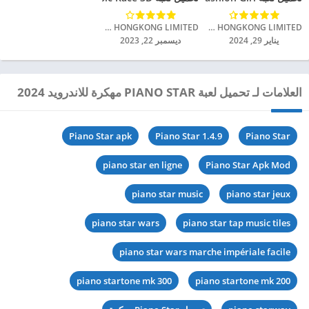
TINYMAX HONGKONG LIMITED‏
TINYMAX HONGKONG LIMITED‏
يناير 29, 2024
ديسمبر 22, 2023
العلامات لـ تحميل لعبة PIANO STAR مهكرة للاندرويد 2024
Piano Star apk
Piano Star 1.4.9
Piano Star
piano star en ligne
Piano Star Apk Mod
piano star music
piano star jeux
piano star wars
piano star tap music tiles
piano star wars marche impériale facile
piano startone mk 300
piano startone mk 200