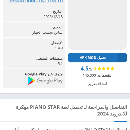
TINYMAX HONGKONG LIMITED‏
التاريخ
2023/12/18
الحجم
يتباين بحسب الجهاز
الإصدار
1.4.9
تحميل APK MOD
متطلبات التشغيل
5.1
4.5
/5
متوفر عبر Google Play
التقييمات:
145,000
انشاء تقرير
التفاصيل والمراجعة لـ تحميل لعبة PIANO STAR مهكرة
للاندرويد 2024
اتبع الإيقاع! PIANO STAR هي لعبة موسيقية مذهلة بها الكثير من أغاني