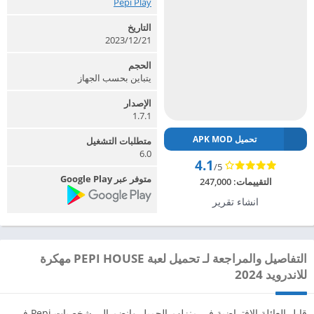
Pepi Play‏
التاريخ
2023/12/21
الحجم
يتباين بحسب الجهاز
الإصدار
1.7.1
تحميل APK MOD
متطلبات التشغيل
6.0
4.1
/5
متوفر عبر Google Play
التقييمات:
247,000
انشاء تقرير
التفاصيل والمراجعة لـ تحميل لعبة PEPI HOUSE مهكرة
للاندرويد 2024
قابل العائلة الافتراضية في منزلهم الجميل وانضم إلى شخصيات Pepi في