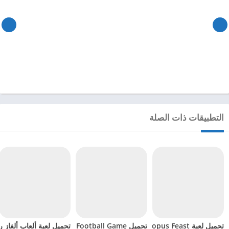
التطبيقات ذات الصلة
تحميل لعبة Octopus Feast مهكرة للاندرويد 2024
تحميل Soccer Hero PvP Football Game مهكرة للاندرويد 2024
تحميل لعبة ألعاب ألغاز ري