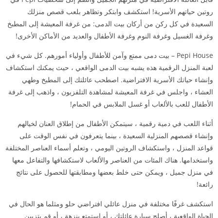
روتين حياتهم الأسرية! استكشف وابتكر وتظاهر بلعب قصص منزلك
السعيدة في كل ركن من أركان بيت الدمى: من غرفة المعيشة إلى المطبخ
وغرفة الغسيل وغرفة النوم وغرفة الأطفال والعديد من الأماكن الأخرى!
Pepi House – بيت دمى ممتع وآمن للأطفال وأولياء أمورهم. كل شيء في
لعبة المنزل الرقمية هذه يشبه بيت الدمى الواقعي ، حيث يمكنك استكشاف
وإنشاء حياتك الأسرية الافتراضية. اصطحب عائلتك إلى المطبخ وطهي
العشاء ، واجلس في غرفة المعيشة لمشاهدة التلفزيون ، واذهب إلى غرفة
الأطفال للعب بالألعاب أو غسل الملابس في الحمام!
أثناء اللعب في دمية رقمية ، سيتمكن الأطفال من إطلاق العنان لخيالهم
وإنشاء قصصهم المنزلية السعيدة ، بينما يتعرفون في نفس الوقت على
قواعد المنزل ، واستكشاف الروتين اليومي ، وتعلم أسماء العناصر المختلفة
واستخدامها. هناك المئات من العناصر والألعاب لاستكشافها والتفاعل معها
في منزل جميل ، ويمكن حتى خلط بعضها ومطابقتها للحصول على نتائج
رائعة!
استكشف غرفًا مختلفة في منزل عائلي افتراضي حلو ومثلما هو الحال في
الحياة الواقعية ، أصلح سيارة عائلتك ، أو استمتع بنزهة ، أو قم بتزيين