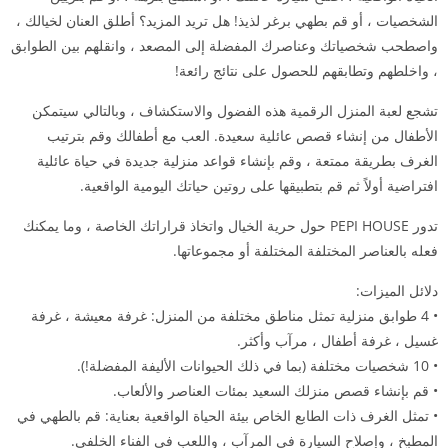
الشخصيات ، أو قم بطهي برغر لذيذ! هل تريد المزيد؟ أطلق العنان لخيالك ،
واصطحب شخصياتك وعناصرك المفضلة إلى المصعد ، وانقلهم بين الطوابق
، واخلطهم وتطابقهم للحصول على نتائج رائعة!
تشجع لعبة المنزل الرقمية هذه الفضول والاستكشاف ، وبالتالي سيتمكن
الأطفال من إنشاء قصص عائلية سعيدة. العب مع أطفالك وقم بترتيب
الغرف بطريقة ممتعة ، وقم بإنشاء قواعد منزلية جديدة في حياة عائلية
افتراضية أولاً ثم قم بتطبيقها على روتين حياتك اليومية الواقعية.
تدور PEPI HOUSE حول حرية الخيال واتخاذ قراراتك الخاصة ، وما يمكنك
فعله بالعناصر المختلفة المختلفة أو مجموعاتها.
دلائل الميزات:
• 4 طوابق منزلية تمثل مناطق مختلفة من المنزل: غرفة معيشة ، غرفة
غسيل ، غرفة أطفال ، مرآب وأكثر.
• 10 شخصيات مختلفة (بما في ذلك الحيوانات الأليفة المفضلة!).
• قم بإنشاء قصص منزلك السعيد بمئات العناصر والألعاب.
• تمثل الغرف ذات الطابع الخاص بيئة الحياة الواقعية بعناية: قم بالطهي في
المطبخ ، وإصلاح السيارة في المرآب ، واللعب في الفناء الخلفي.