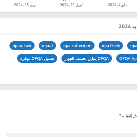
مايو 4, 2024
أبريل 29, 2024
أبريل 28, 2024
opaalkust
opaal
opa rotterdam
opa freek
opa
OPQA Ap
OPQA يتباين بحسب الجهاز
تحميل OPQA مهكرة
 إليها بـ
*