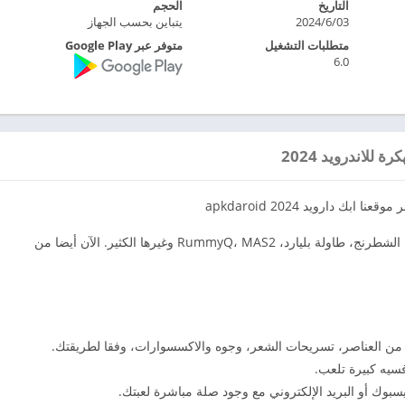
التاريخ
الحجم
2024/6/03
يتباين بحسب الجهاز
متطلبات التشغيل
متوفر عبر Google Play
6.0
نا ابك دارويد 2024 apkdaroid
احتفال 10th الذكرى وتلعب Parchís، Cruzaletras، الشطرنج، طاولة بليارد، RummyQ، MAS2 وغيرها الكثير. الآن أيضا من
ن العناصر، تسريحات الشعر، وجوه والاكسسوارات، وفقا لطريقتك.
سيه كبيرة تلعب.
وك أو البريد الإلكتروني مع وجود صلة مباشرة لعبتك.