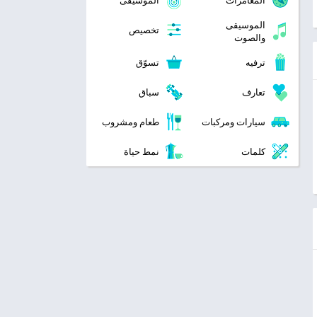
المغامرات
الموسيقى
الموسيقى
تخصيص
والصوت
ترفيه
تسوّق
تعارف
سباق
سيارات ومركبات
طعام ومشروب
كلمات
نمط حياة