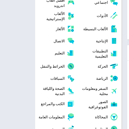
افضل العاب
اجتماعي
اندرويد
الألعاب
الأدوات
الإستراتيجية
الألعاب البسيطة
الألغاز
الإنتاجية
الاتصال
التطبيقات
التعليم
التعليمية
الحركة
الخرائط والتنقل
الرياضة
السباقات
السفر ومعلومات
الصحة واللياقة
محلية
البدنية
الصور
الكتب والمراجع
الفوتوغرافية
المحاكاة
المعلومات العامة