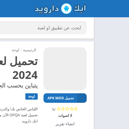
الرئيسية
/
لوحة
2024
يتباين بحسب الج
لوحة
تحميل APK MOD
/5
لا اصوات
ابك دارويد
انشاء تقرير