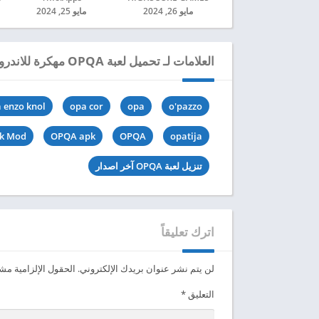
مايو 26, 2024
مايو 25, 2024
العلامات لـ تحميل لعبة OPQA مهكرة للاندرويد 2024
 enzo knol
opa cor
opa
o'pazzo
k Mod
OPQA apk
OPQA
opatija
تنزيل لعبة OPQA آخر اصدار
اترك تعليقاً
لن يتم نشر عنوان بريدك الإلكتروني.
الحقول الإلزامية مشار
التعليق
*