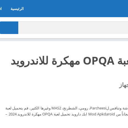
الرئيسية
اف
تحميل لعبة OPQA مهكرة للاندرويد
هاز
اللباس الخاص بك! والدردشة وتنافس لParcheesi، رومي، الشطرنج، MAS2 وغيرها الكثير.. قم بتحميل لعبة
تحميل لعبة OPQA الآن مجاناً من Mod Apkdaroid ابك دارويد تحميل لعبة OPQA مهكرة للاندرويد 2024 –