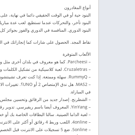
أنواع المغادرون
البنود حية أو في الوقت الحقيقي دائما في نهاية، على
البنود تأخر، والتحركات عندما تستطيع. لعب عدة مباري
البنود الدوري. المنافسة في الدوري والفوز بجوائز كل
نقاط المجد. الحصول على شارات كما إنجازاتك في الت
الألعاب المتوفرة
– Parcheesi. كما هو معروف في بلدان أخرى مثل ودو أو Parcheesi. جديد HD طبعة.
– Cruzaletras. لعبة كلاسيكية من تشكيل الكلمات ويصلح لهم مع المجلس.
– RummyQ. سهلة وممتعة. إذا كنت تعرف تشينتشون ودومينو، الآن يمكن أن تقوم به!
– MAS2. هل ندق الإ
في المباراة.
– الشطرنج. إصدار جديد من الرقائق وتحسين مجلس 
– YinYang. المعروف أيضا باسم ريفيرسي. تدوير رقائق اللون للحصول على انتصارات.
– لعبة الداما الصينية. سالتا البطاقات الخاصة بك أو
– 4online. اللعب وربط 4 رقائق أو أكثر على الانترنت.
– 5online. ضع 5 تسجيلات على الانترنت قبل الخصم الخاص بك.