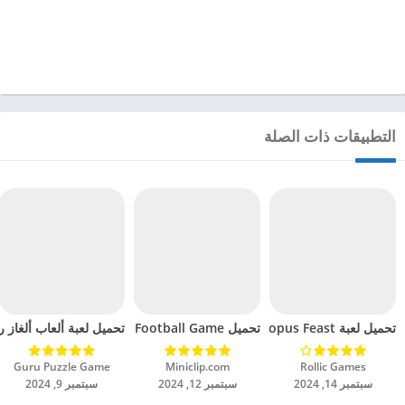
التطبيقات ذات الصلة
تحميل لعبة Octopus Feast مهكرة للاندرويد 2024
تحميل Soccer Hero PvP Football Game مهكرة للاندرويد 2024
تحميل لعبة ألعاب ألغاز ري
Rollic Games‏
Miniclip.com‏
Guru Puzzle Game‏
سبتمبر 14, 2024
سبتمبر 12, 2024
سبتمبر 9, 2024