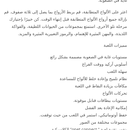
غاية في الصعوبة.
اعثر على الألواح المتطابقة، قم بربط الأزواج بما يصل إلى ثلاثة صفوف. قم
بإزالة جميع أزواج الألواح المتطابقة قبل إنتهاء الوقت. كن خبيرًا بإجتيازك
مرحلة تلو الأخرى. استمتع بمجموعات من الحيوانات اللطيفة، والفواكة
اللذيذة، والمهن المثيرة للإهتمام، والرموز التعبيرية المثيرة والمزيد.
مميزات اللعبة
مستويات غاية في الصعوبة مصممة بشكل رائع
أسلوبي آركيد ووقت الفراغ
سهلة اللعب
نظام تلميح وإعادة خلط للألواح للمساعدة
مكافآت بزيادة النقاط في اللعبة
تحركات الألواح
مستويات ببطاقات قنابل موقوتة.
إمكانية الإعادة بعد الفشل
حفظ أوتوماتيكي، استمر في اللعب من حيث توقفت.
مجموعات مختلفة من الصور
بنفس تقنية لعبة ” onet connect” الكلاسيكية