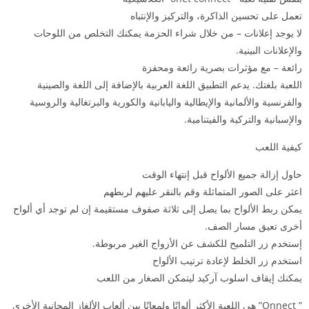
تعمل على تحسين الذاكرة، والتركيز والإنتباه
لا يوجد إعلانات – من خلال شراء الحزمة يمكنك التخلص من اللوحات
والإعلانات البينية.
رائعة – مع مؤثرات بصرية رائعة ومحفزة
اللعبة بلغتك. يدعم التطبيق اللغة العربية بالإضافة إلى اللغة والصينية
والفرنسية والألمانية والإيطالية واليابانية والكورية والبرتغالية والروسية
والإسبانية والتركية والفيتنامية.
كيفية اللعب
حاول إزالة جميع الألواح قبل إنتهاء الوقت
اعثر على الصور المتماثلة وقم بالنقر عليهم لربطهم
يمكن ربط الألواح بما يصل إلى ثلاثة صفوف مستقيمة إن لم توجد أي ألواح
أخرى تعيق مسار الصف.
إستخدم زر التلميح للكشف عن الأزواج الغير مربوطة.
استخدم زر الخلط لإعادة ترتيب الألواح
يمكنك إيقاف اسلوب آركيد ليتمكن الصغار من اللعب
” Onnect” هي اللعبة الأكثر ألوانًا ولمعانًا بين ألعاب الألغاز المجانية الأخرى