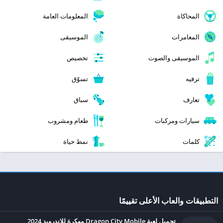
المحاكاة
المعلومات العامة
المغامرات
الموسيقى
الموسيقى والصوت
تخصيص
ترفيه
تسوّق
تعارف
سباق
سيارات ومركبات
طعام ومشروب
كلمات
نمط حياة
التطبيقات والعاب الأعلى تقييمًا
تحميل لعبة Dragon City Mobile مهكرة للاندرويد 2024