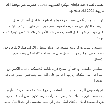
تحميل لعبة Ninja Dash مهكرة للاندرويد 2024 ، حصرية عبر موقعنا ابك
دارويد 2024 apkdaroid
كن نينجا محترفًا في لعبة الحركة هذه. اقطع كاتانا لقتل أعدائك وقتل
الرؤساء الكبار في مغامرة ملحمية. اقفز فوق الشياطين ، اركض للبقاء
على قيد الحياة وانطلق لتضرب خصومك. الأمر متروك لك لتقرر كيفية إتمام
مهمتك.
استمتع برسومات كرتونية ممتعة في صياد شيطان الآركيد هذا. لا يلزم وجود
wifi ، حتى تتمكن من الحصول على تجربة لعبة كاملة في وضع عدم
الاتصال.
المناظر الطبيعية الهادئة أو أسطح قرية يابانية كلاسيكية ، هناك الكثير من
المراحل التي يمكنك زيارتها. احرص على التدريب وستحقق النصر حتى في
الصحراء.
قم بتخصيص النينجا الخاص بك باستخدام دروع مختلفة ، من خوذة الفارس
إلى سيف قوي ، لديك الكثير من الخيارات ، ربما تكون بعض أحذية الجري
هي المفضلة لديك. يمكنك أيضًا اختيار أي نينجا ستلعبه ، أو مبتدئًا شابًا جديدًا