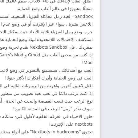
أطلق العنان لإبداعك في بناء الألعاب. صمم عالمك ا
منشئًا مشهورًا في عالم ألعاب وضع الحماية.
Sandbox – لعبة رمل محاكاة الفيزياء الشعبية
اللاعبين مثيرة ، سواء عبر الإنترنت أو في وضع عدم ال
جرب وضع رمل للفيزياء ثلاثية الأبعاد حيث يمكنك الت
استكشف الاحتمالات اللامحدودة لبيئة وضع الحماية هذ
بمفردك ، فإن Nextbots Sandbox يقدم تجربة وضع حماية لا مثيل لها.
Mod!
العب مع أصدقائك ، ستستمتع بالتصوير في وضع لاع
العب في وضع الحماية وأدرك أفكارك الأكثر جنونًا!
اقتل لاعبين آخرين واهرب من الروبوتات التالية في ا
إذا كنت ترغب دائمًا في لعب لعبة تصويب من منظور ا
نوع الرعب حيث تلعب الغميضة والبحث عن الجدة ، أو 
سوف تقدر “رمل” الرعب في المدينة الكبيرة!
حاول الاختباء في الغرفة الخلفية لأطول فترة ممكنة ف
nextbots على الإنترنت!
تحتوي “Nextbots in backrooms” على أنواع مختلفة من الأسلحة والسيارات الواقعية.