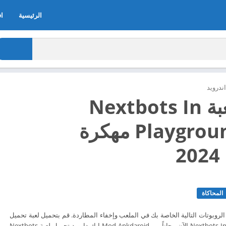
الرئيسية
اف
ندرويد
تحميل لعبة Nextbots In
Playground mod مهكرة
2
المحاكاة
روبوتات التالية الخاصة بك في الملعب وإخفاء المطاردة. قم بتحميل لعبة تحميل
لعبة Nextbots In Playground mod الآن مجاناً من Mod Apkdaroid ابك دارويد تحميل لعبة Nextbots