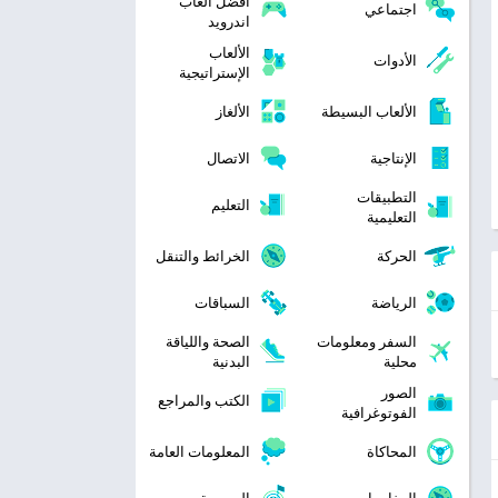
افضل العاب
اجتماعي
اندرويد
الألعاب
الأدوات
الإستراتيجية
الألعاب البسيطة
الألغاز
الإنتاجية
الاتصال
التطبيقات
التعليم
التعليمية
الحركة
الخرائط والتنقل
الرياضة
السباقات
السفر ومعلومات
الصحة واللياقة
محلية
البدنية
الصور
الكتب والمراجع
الفوتوغرافية
المحاكاة
المعلومات العامة