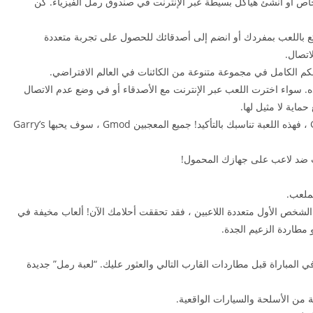
لخاص أو أنشئ هياكل بسيطة عبر الإنترنت في صندوق رمل الفيزياء. كن
. استمتع باللعب بمفردك أو انضم إلى أصدقائك للحصول على تجربة متعددة
اتصال.
حكم الكامل في مجموعة متنوعة من الكائنات في العالم الافتراضي.
ه. سواء اخترت اللعب عبر الإنترنت مع الأصدقاء أو في وضع عدم الاتصال
إذا كنت من محبي ألعاب مثل Gmod و Garry’s Mod ، فهذه اللعبة تناسبك بالتأكيد! جميع المعجبين Gmod ، سوف يحبها Garry’s
ب ضد لاعب على جهازك المحمول!
لملعب.
لشخص الأول متعددة اللاعبين ، فقد تحققت أحلامك الآن! ألعاب مخيفة في
مطاردة الزعيم الجدة.
ي المباراة قبل مطاردات القارب التالي والعثور عليك. “لعبة رمل” جديدة