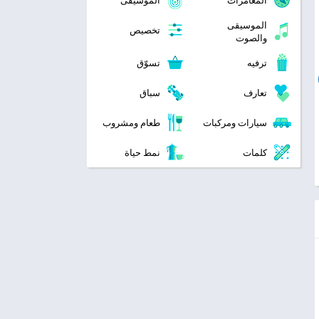
المغامرات
الموسيقى
الموسيقى
تخصيص
والصوت
ترفيه
تسوّق
تعارف
سباق
سيارات ومركبات
طعام ومشروب
كلمات
نمط حياة