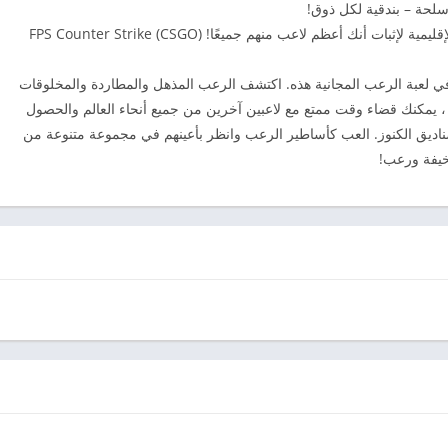
لحة – بندقية لكل ذوق!
كن نجمًا لاعبًا: اصعد في قوائم المتصدرين المحلية والإقليمية لإثبات أنك أعظم لاعب منهم جميعًا! FPS Counter Strike (CSGO)
وقات مخيفة في لعبة الرعب المجانية هذه. اكتشف الرعب المذهل والمطاردة والمخلوقات
لمخيفة في لعبة الرعب المجانية هذه. في Sandbox ، يمكنك قضاء وقت ممتع مع لاعبين آخرين من جميع أنحاء العالم والحصول
اديق الكنوز. العب كأساطير الرعب وانظر بأعينهم في مجموعة متنوعة من
خيفة ورعب!