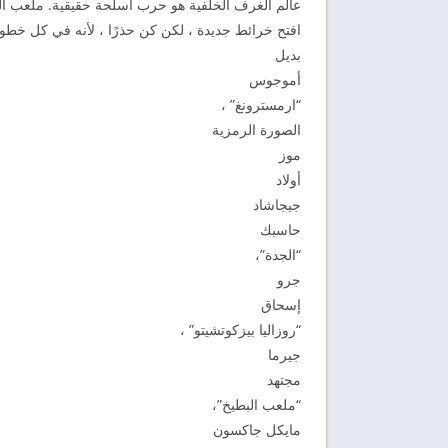
عالم الغرف الخلفية هو حرب أسلحة حقيقية. ملعب ال
افتح خرائط جديدة ، لكن كن حذرًا ، لأنه في كل خط
بديل
أموجوس
“ارمسترونغ” ،
الصورة الرمزية
موز
أولاد
جيجاشاد
حاسبك
“الجدة”،
جرو
إسحاق
“روزاليا بيزكوتشيتو” ،
جيرما
مجتهد
“ملعب البطيخ”،
مايكل جاكسون