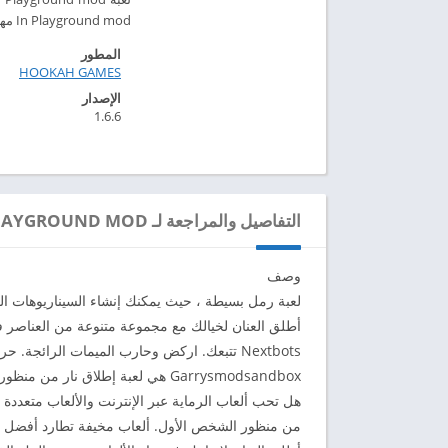
In Playground mod مهكرة للاندرويد 2024 – ابك دارويد
المطور
HOOKAH GAMES‏
الإصدار
1.6.6
التفاصيل والمراجعة لـ NEXTBOTS IN PLAYGROUND MOD
وصف
لعبة رمل بسيطة ، حيث يمكنك إنشاء السيناريوهات ال
أطلق العنان لخيالك مع مجموعة متنوعة من العناصر في ا
Nextbots تتبعك. اركض وحارب الميمات الرائجة. حرية كاملة في العمل!
Garrysmodsandbox هي لعبة إطلاق نار من منظور الشخص الأول سريعة الوتيرة ضد الروبوتات التالية.
هل تحب ألعاب الرماية عبر الإنترنت والألعاب متعددة
من منظور الشخص الأول. ألعاب مخيفة تطارد أفضل ا