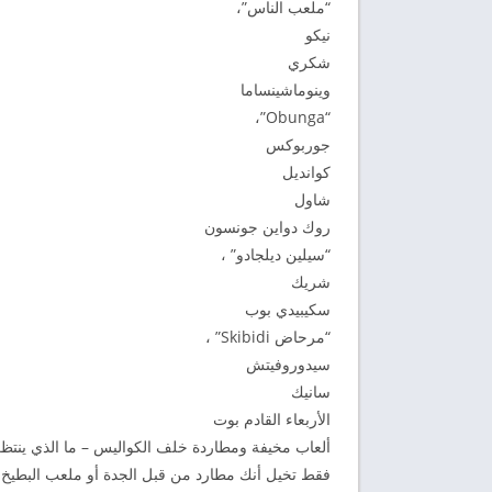
“ملعب الناس”،
نيكو
شكري
وينوماشينساما
“Obunga”،
جوربوكس
كوانديل
شاول
روك دواين جونسون
“سيلين ديلجادو” ،
شريك
سكيبيدي بوب
“مرحاض Skibidi” ،
سيدوروفيتش
سانيك
الأربعاء القادم بوت
ألعاب مخيفة ومطاردة خلف الكواليس – ما الذي ينتظرك
فقط تخيل أنك مطارد من قبل الجدة أو ملعب البطيخ أ