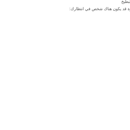
بطيخ
وة قد يكون هناك شخص في انتظارك: