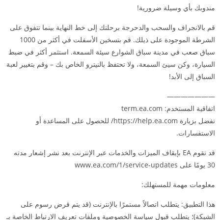
مندوبك بأي وسيلة ضرورية!
قم بالانجراف والسحب والدحرجة برحلتك إلى خط النهاية بينما تتفوق على
الشرطة الموجودة على ذيلك. قم بتسخين الأسفلت في أكثر من 1000
سباق صعب في مدينة سباق الشوارع سيئة السمعة. استثمر أكثر في ضبط
السيارة، وكن سيئ السمعة، ولا تحتفظ بالنيترو الخاص بك – وقم بتغيير لعبة
السباق إلى الأبد!
———————
اتفاقية المستخدم: term.ea.com
تفضل بزيارة https://help.ea.com/ للحصول على المساعدة أو
الاستفسارات.
قد تقوم EA بإيقاف الميزات والخدمات عبر الإنترنت بعد نشر إشعار مدته
30 يومًا على www.ea.com/1/service-updates
معلومات مهمة للمستهلك:
هذا التطبيق: يتطلب اتصالاً مستمرًا بالإنترنت (قد يتم فرض رسوم على
الشبكة)؛ يتطلب قبول سياسة الخصوصية وملفات تعريف الارتباط الخاصة بـ