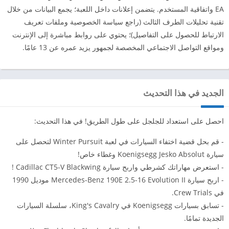
EA واتفاقية المستخدم. يتضمن إعلانات داخل اللعبة؛ يجمع البيانات من خلال
تقنية تحليلات الطرف الثالث (راجع سياسة الخصوصية وملفات تعريف
الارتباط للحصول على التفاصيل)؛ يحتوي على روابط مباشرة إلى الإنترنت
ومواقع التواصل الاجتماعي المخصصة لجمهور يزيد عمره عن 13 عامًا.
الجديد في هذا التحديث
احصل على استعداد للجلجل على طول الطريق! في هذا التحديث:
- قم بحل قضية اختفاء السيارات في لعبة Winter Pursuit لتحصل على
سيارة Koenigsegg Jesko Absolut وغطاء خاص!
- استعرض مهاراتك كشرطي واربح سيارة Cadillac CT5-V Blackwing !
- اربح سيارة Mercedes-Benz 190E 2.5-16 Evolution II موديل 1990
في Crew Trials.
- تسابق بسيارات Koenigsegg في King's Cavalry، سلسلة السيارات
الجديدة تمامًا.