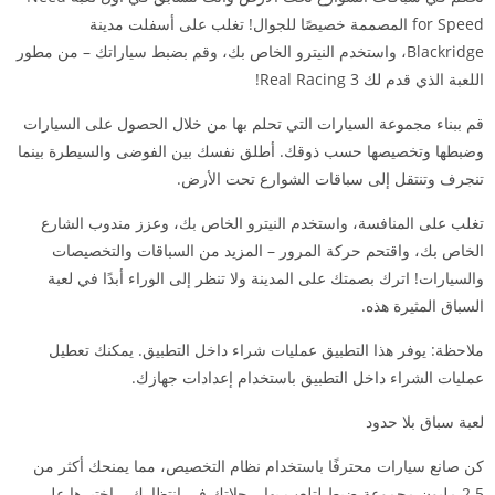
for Speed ​​المصممة خصيصًا للجوال! تغلب على أسفلت مدينة
Blackridge، واستخدم النيترو الخاص بك، وقم بضبط سياراتك – من مطور
اللعبة الذي قدم لك Real Racing 3!
قم ببناء مجموعة السيارات التي تحلم بها من خلال الحصول على السيارات
وضبطها وتخصيصها حسب ذوقك. أطلق نفسك بين الفوضى والسيطرة بينما
تنجرف وتنتقل إلى سباقات الشوارع تحت الأرض.
تغلب على المنافسة، واستخدم النيترو الخاص بك، وعزز مندوب الشارع
الخاص بك، واقتحم حركة المرور – المزيد من السباقات والتخصيصات
والسيارات! اترك بصمتك على المدينة ولا تنظر إلى الوراء أبدًا في لعبة
السباق المثيرة هذه.
ملاحظة: يوفر هذا التطبيق عمليات شراء داخل التطبيق. يمكنك تعطيل
عمليات الشراء داخل التطبيق باستخدام إعدادات جهازك.
لعبة سباق بلا حدود
كن صانع سيارات محترفًا باستخدام نظام التخصيص، مما يمنحك أكثر من
2.5 مليون مجموعة ضبط لتلعب بها. رحلاتك في انتظارك – اختبرها على