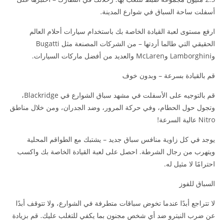
أسفلت ساحة السباق في شوارع المدينة.
ارفع مستوى لعبة القيادة الخاصة بك باستخدام سيارات أحلام العالم
الحقيقي التي طالما أردتها – من الشركات المصنعة مثل Bugatti
وLamborghini وMcLaren والعديد من أفضل ماركات السيارات.
قم بالقيادة بسرعة – وبدون خوف
قم بالتوجيه على الأسفلت في مشهد سباق الشوارع في Blackridge،
وتجول حول الحطام، وفي حركة المرور، وضد الجدران، ومن خلال مناطق
Nitro عالية السرعة!
يوجد في كل زاوية منافس سباق جديد – يشتبك مع الطواقم المحلية
ويتهرب من رجال الشرطة. احصل على لعبة القيادة الخاصة بك واكسب
احترامًا لا مثيل له.
السباق للفوز
لا تتراجع أبدًا عندما تخوض سباقات متطرفة في الشوارع، ولا تتوقف أبدًا
عن ضرب النيترو ضد أي شخص مجنون بما يكفي للتغلب عليك. قم بزيادة