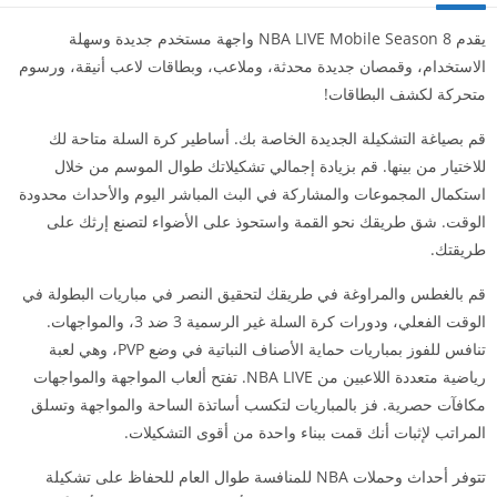
يقدم NBA LIVE Mobile Season 8 واجهة مستخدم جديدة وسهلة
الاستخدام، وقمصان جديدة محدثة، وملاعب، وبطاقات لاعب أنيقة، ورسوم
متحركة لكشف البطاقات!
قم بصياغة التشكيلة الجديدة الخاصة بك. أساطير كرة السلة متاحة لك
للاختيار من بينها. قم بزيادة إجمالي تشكيلاتك طوال الموسم من خلال
استكمال المجموعات والمشاركة في البث المباشر اليوم والأحداث محدودة
الوقت. شق طريقك نحو القمة واستحوذ على الأضواء لتصنع إرثك على
طريقتك.
قم بالغطس والمراوغة في طريقك لتحقيق النصر في مباريات البطولة في
الوقت الفعلي، ودورات كرة السلة غير الرسمية 3 ضد 3، والمواجهات.
تنافس للفوز بمباريات حماية الأصناف النباتية في وضع PVP، وهي لعبة
رياضية متعددة اللاعبين من NBA LIVE. تفتح ألعاب المواجهة والمواجهات
مكافآت حصرية. فز بالمباريات لتكسب أساتذة الساحة والمواجهة وتسلق
المراتب لإثبات أنك قمت ببناء واحدة من أقوى التشكيلات.
تتوفر أحداث وحملات NBA للمنافسة طوال العام للحفاظ على تشكيلة