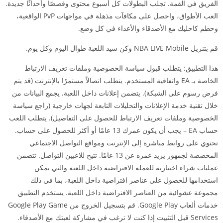
الفريق في القمة. تجلب البطولات كل أسبوع محتوى وقصصًا وأحداثًا جديدة.
العب الأطواق، واحصل على مكافآت مذهلة في مواجهات PvP الواقعية،
وحطم كاحليك مع الأصدقاء والأعداء في كل وضع.
قم بتنزيل NBA LIVE Mobile وكن سيد اللعبة طوال اليوم وكل يوم.
هذا التطبيق: يتطلب قبول سياسة الخصوصية وملفات تعريف الارتباط
الخاصة بـ EA واتفاقية المستخدم. يتطلب اتصالاً مستمرًا بالإنترنت (قد يتم
فرض رسوم على الشبكة). يتضمن إعلانات داخل اللعبة. يجمع البيانات من
خلال تقنية خدمة الإعلانات والتحليلات التابعة لجهات خارجية (راجع سياسة
الخصوصية وملفات تعريف الارتباط للحصول على التفاصيل). يتطلب اللعب
حساب EA – يجب أن يكون عمرك 13 عامًا أو أكثر للحصول على حساب.
تحتوي على روابط مباشرة إلى الإنترنت ومواقع التواصل الاجتماعي
المخصصة لجمهور يزيد عمره عن 13 عامًا. تتيح للاعبين التواصل. تتضمن
عمليات شراء اختيارية للعملة الافتراضية داخل اللعبة والتي يمكن
استخدامها للحصول على عناصر افتراضية داخل اللعبة، بما في ذلك
مجموعة عشوائية من العناصر الافتراضية داخل اللعبة. يستخدم التطبيق
خدمات ألعاب Google Play. قم بتسجيل الخروج من Google Play Game
Services قبل التثبيت إذا كنت لا ترغب في مشاركة لعبتك مع الأصدقاء.